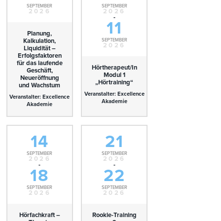
SEPTEMBER
SEPTEMBER
2026
2026
-
11
Planung,
Kalkulation,
SEPTEMBER
2026
Liquidität –
Erfolgsfaktoren
für das laufende
Hörtherapeut/In
Geschäft,
Modul 1
Neueröffnung
„Hörtraining“
und Wachstum
Veranstalter: Excellence
Veranstalter: Excellence
Akademie
Akademie
14
21
SEPTEMBER
SEPTEMBER
2026
2026
-
-
18
22
SEPTEMBER
SEPTEMBER
2026
2026
Hörfachkraft –
Rookie-Training