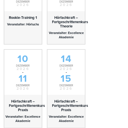
DEZEMBER
DEZEMBER
2026
2026
Rookie-Training 1
Hörfachkraft –
Fortgeschrittenenkurs
Veranstalter: Hörluchs
Theorie
Veranstalter: Excellence
Akademie
10
14
DEZEMBER
DEZEMBER
2026
2026
-
-
11
15
DEZEMBER
DEZEMBER
2026
2026
Hörfachkraft –
Hörfachkraft –
Fortgeschrittenenkurs
Fortgeschrittenenkurs
Praxis
Praxis
Veranstalter: Excellence
Veranstalter: Excellence
Akademie
Akademie