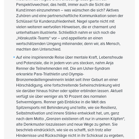
Perspektivwechsel, das heißt, immer auch die Sicht der
Kund:innen einzunehmen – was wünschen die sich? Aktives
Zuhören und eine partnerschaftliche Kommunikation seien der
Schlüssel für Kundenzufriedenheit. Nagel sparte nicht mit
vielen weiteren wertvollen Hinweisen, die er charmant und
unterhaltsam illustrierte. Schließlich nahm er sich noch die
„Hörakustik-Teams“ vor – und appellierte an einen
wertschätzenden Umgang miteinander, denn wir, als Mensch,
machten den Unterschied.
Auf eine inspirierende Reise über mentale Kraft, Lebensfreude
und Potenziale, die in jedem von uns stecken, nahm Anja
Renner die Teilnehmenden mit. Die am Usher-Syndrom
erkrankte Para-Triathletin und Olympia-
Bronzemedaillengewinnerin leidet seit ihrer Geburt an einer
Hörschädigung, eine fortschreitende Seheinschränkung wird
sie darüber hinaus früher oder später erblinden lassen. Aktuell
verfügt sie über weniger als 10 Prozent des normalen
Sehvermögens. Renner gab Einblicke in die Welt des
Spitzensports mit Behinderung und teilte, wie sie Resilienz,
Selbstmotivation und innere Stärke entwickelt hat, um, ganz
nach dem Motto „Grenzen existieren oft nur in unseren Köpfen“,
alte Denkmuster loszulassen und neue Wege zu gehen. Sie
beschrieb eindrücklich, wie sie es schafft, sich trotz aller
Hindernisse und Rückschläge nicht in ihr Schicksal zu ergeben,