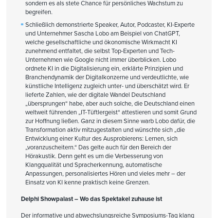
sondern es als stete Chance für persönliches Wachstum zu
begreifen.
Schließlich demonstrierte Speaker, Autor, Podcaster, KI-Experte
und Unternehmer Sascha Lobo am Beispiel von ChatGPT,
welche gesellschaftliche und ökonomische Wirkmacht KI
zunehmend entfaltet, die selbst Top-Experten und Tech-
Unternehmen wie Google nicht immer überblicken. Lobo
ordnete KI in die Digitalisierung ein, erklärte Prinzipien und
Branchendynamik der Digitalkonzerne und verdeutlichte, wie
künstliche Intelligenz zugleich unter- und überschätzt wird. Er
lieferte Zahlen, wie der digitale Wandel Deutschland
„übersprungen“ habe, aber auch solche, die Deutschland einen
weltweit führenden „IT-Tüftlergeist“ attestieren und somit Grund
zur Hoffnung ließen. Ganz in diesem Sinne warb Lobo dafür, die
Transformation aktiv mitzugestalten und wünschte sich „die
Entwicklung einer Kultur des Ausprobierens: Lernen, sich
„voranzuscheitern.“ Das gelte auch für den Bereich der
Hörakustik. Denn geht es um die Verbesserung von
Klangqualität und Spracherkennung, automatische
Anpassungen, personalisiertes Hören und vieles mehr – der
Einsatz von KI kenne praktisch keine Grenzen.
Delphi Showpalast – Wo das Spektakel zuhause ist
Der informative und abwechslungsreiche Symposiums-Tag klang