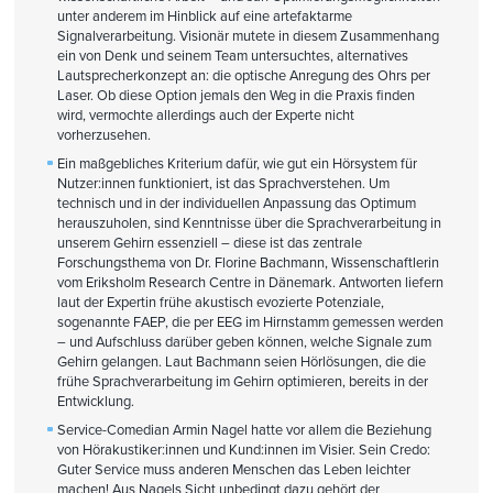
unter anderem im Hinblick auf eine artefaktarme
Signalverarbeitung. Visionär mutete in diesem Zusammenhang
ein von Denk und seinem Team untersuchtes, alternatives
Lautsprecherkonzept an: die optische Anregung des Ohrs per
Laser. Ob diese Option jemals den Weg in die Praxis finden
wird, vermochte allerdings auch der Experte nicht
vorherzusehen.
Ein maßgebliches Kriterium dafür, wie gut ein Hörsystem für
Nutzer:innen funktioniert, ist das Sprachverstehen. Um
technisch und in der individuellen Anpassung das Optimum
herauszuholen, sind Kenntnisse über die Sprachverarbeitung in
unserem Gehirn essenziell – diese ist das zentrale
Forschungsthema von Dr. Florine Bachmann, Wissenschaftlerin
vom Eriksholm Research Centre in Dänemark. Antworten liefern
laut der Expertin frühe akustisch evozierte Potenziale,
sogenannte FAEP, die per EEG im Hirnstamm gemessen werden
– und Aufschluss darüber geben können, welche Signale zum
Gehirn gelangen. Laut Bachmann seien Hörlösungen, die die
frühe Sprachverarbeitung im Gehirn optimieren, bereits in der
Entwicklung.
Service-Comedian Armin Nagel hatte vor allem die Beziehung
von Hörakustiker:innen und Kund:innen im Visier. Sein Credo:
Guter Service muss anderen Menschen das Leben leichter
machen! Aus Nagels Sicht unbedingt dazu gehört der