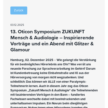
Zurück
03.12.2025
13. Oticon Symposium ZUKUNFT
Mensch & Audiologie – Inspirierende
Vorträge und ein Abend mit Glitzer &
Glamour
Hamburg, 02. Dezember 2025
–
Wie gelangt die Verstärkung
für ein bestmögliches Hörerlebnis ans Ohr? Was verrät uns
neueste Forschung zur Sprachverarbeitung im Gehirn? Darum
ist Kundenbetreuung keine Einbahnstraße und KI aus der
Hörversorgung von morgen nicht wegzudenken. Und
schließlich: Das können wir ALLE von einer Paralympic-
Teilnehmerin lernen. Auch in diesem Jahr zog das Oticon
Symposium „Zukunft Mensch & Audiologie“ die Teilnehmenden
mit faszinierenden Vorträgen in den Bann – fundiertes
Fachwissen wechselte dabei mit beeindruckenden und
unterhaltsamen Impulsen. Ein Novum beim diesjährigen
Symposium: Nutzer:innen eines Hörsystems konnten die