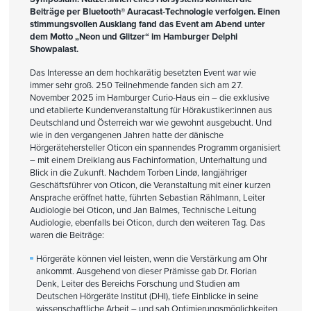
Beiträge per Bluetooth® Auracast-Technologie verfolgen. Einen
stimmungsvollen Ausklang fand das Event am Abend unter
dem Motto „Neon und Glitzer“ im Hamburger Delphi
Showpalast.
Das Interesse an dem hochkarätig besetzten Event war wie
immer sehr groß. 250 Teilnehmende fanden sich am 27.
November 2025 im Hamburger Curio-Haus ein – die exklusive
und etablierte Kundenveranstaltung für Hörakustiker:innen aus
Deutschland und Österreich war wie gewohnt ausgebucht. Und
wie in den vergangenen Jahren hatte der dänische
Hörgerätehersteller Oticon ein spannendes Programm organisiert
– mit einem Dreiklang aus Fachinformation, Unterhaltung und
Blick in die Zukunft. Nachdem Torben Lindø, langjähriger
Geschäftsführer von Oticon, die Veranstaltung mit einer kurzen
Ansprache eröffnet hatte, führten Sebastian Rählmann, Leiter
Audiologie bei Oticon, und Jan Balmes, Technische Leitung
Audiologie, ebenfalls bei Oticon, durch den weiteren Tag. Das
waren die Beiträge:
Hörgeräte können viel leisten, wenn die Verstärkung am Ohr
ankommt. Ausgehend von dieser Prämisse gab Dr. Florian
Denk, Leiter des Bereichs Forschung und Studien am
Deutschen Hörgeräte Institut (DHI), tiefe Einblicke in seine
wissenschaftliche Arbeit – und sah Optimierungsmöglichkeiten