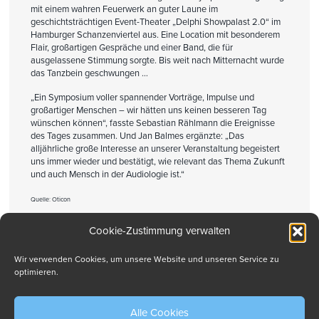
mit einem wahren Feuerwerk an guter Laune im
geschichtsträchtigen Event-Theater „Delphi Showpalast 2.0“ im
Hamburger Schanzenviertel aus. Eine Location mit besonderem
Flair, großartigen Gespräche und einer Band, die für
ausgelassene Stimmung sorgte. Bis weit nach Mitternacht wurde
das Tanzbein geschwungen …
„Ein Symposium voller spannender Vorträge, Impulse und
großartiger Menschen – wir hätten uns keinen besseren Tag
wünschen können“, fasste Sebastian Rählmann die Ereignisse
des Tages zusammen. Und Jan Balmes ergänzte: „Das
alljährliche große Interesse an unserer Veranstaltung begeistert
uns immer wieder und bestätigt, wie relevant das Thema Zukunft
und auch Mensch in der Audiologie ist.“
Quelle: Oticon
Cookie-Zustimmung verwalten
Drucken
Wir verwenden Cookies, um unsere Website und unseren Service zu
optimieren.
Alle Cookies