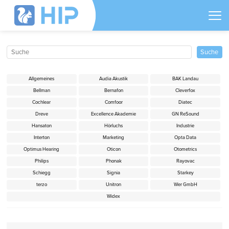
Allgemeines
Audia Akustik
BAK Landau
Bellman
Bernafon
Cleverfox
Cochlear
Comfoor
Diatec
Dreve
Excellence Akademie
GN ReSound
Hansaton
Hörluchs
Industrie
Interton
Marketing
Opta Data
Optimus Hearing
Oticon
Otometrics
Philips
Phonak
Rayovac
Schiegg
Signia
Starkey
terzo
Unitron
Wer GmbH
Widex