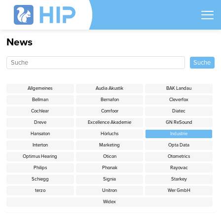
News
Allgemeines
Audia Akustik
BAK Landau
Bellman
Bernafon
Cleverfox
Cochlear
Comfoor
Diatec
Dreve
Excellence Akademie
GN ReSound
Hansaton
Hörluchs
Industrie
Interton
Marketing
Opta Data
Optimus Hearing
Oticon
Otometrics
Philips
Phonak
Rayovac
Schiegg
Signia
Starkey
terzo
Unitron
Wer GmbH
Widex