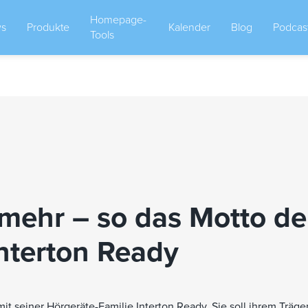
Homepage-
s
Produkte
Kalender
Blog
Podcas
Tools
 mehr – so das Motto de
Interton Ready
it seiner Hörgeräte-Familie Interton Ready. Sie soll ihrem Träger