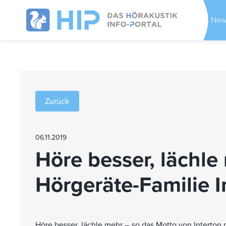
New
Zurück
06.11.2019
Höre besser, lächle
Hörgeräte-Familie 
Höre besser, lächle mehr – so das Motto von Interton m