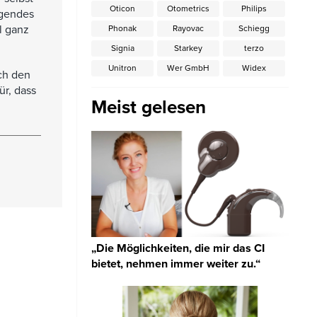
Oticon
Otometrics
Philips
agendes
l ganz
Phonak
Rayovac
Schiegg
Signia
Starkey
terzo
Unitron
Wer GmbH
Widex
och den
ür, dass
Meist gelesen
„Die Möglichkeiten, die mir das CI
bietet, nehmen immer weiter zu.“