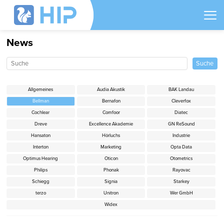
News
Allgemeines
Audia Akustik
BAK Landau
Bellman
Bernafon
Cleverfox
Cochlear
Comfoor
Diatec
Dreve
Excellence Akademie
GN ReSound
Hansaton
Hörluchs
Industrie
Interton
Marketing
Opta Data
Optimus Hearing
Oticon
Otometrics
Philips
Phonak
Rayovac
Schiegg
Signia
Starkey
terzo
Unitron
Wer GmbH
Widex