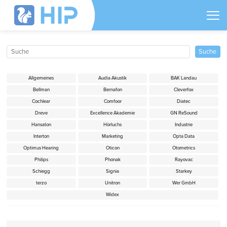
Allgemeines
Audia Akustik
BAK Landau
Bellman
Bernafon
Cleverfox
Cochlear
Comfoor
Diatec
Dreve
Excellence Akademie
GN ReSound
Hansaton
Hörluchs
Industrie
Interton
Marketing
Opta Data
Optimus Hearing
Oticon
Otometrics
Philips
Phonak
Rayovac
Schiegg
Signia
Starkey
terzo
Unitron
Wer GmbH
Widex