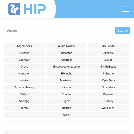
Allgemeines
Audia Akustik
BAK Landau
Bellman
Bernafon
Cleverfox
Cochlear
Comfoor
Diatec
Dreve
Excellence Akademie
GN ReSound
Hansaton
Hörluchs
Industrie
Interton
Marketing
Opta Data
Optimus Hearing
Oticon
Otometrics
Philips
Phonak
Rayovac
Schiegg
Signia
Starkey
terzo
Unitron
Wer GmbH
Widex