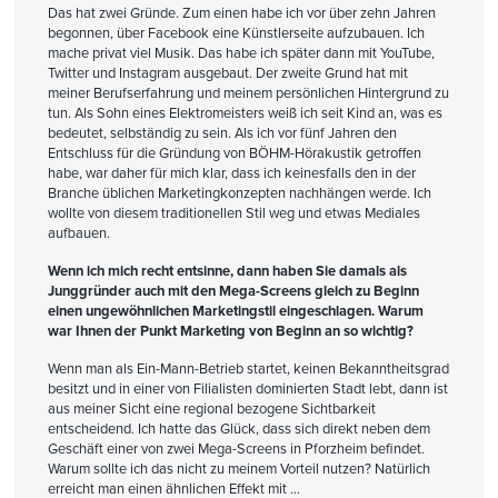
Das hat zwei Gründe. Zum einen habe ich vor über zehn Jahren
begonnen, über Facebook eine Künstlerseite aufzubauen. Ich
mache privat viel Musik. Das habe ich später dann mit YouTube,
Twitter und Instagram ausgebaut. Der zweite Grund hat mit
meiner Berufserfahrung und meinem persönlichen Hintergrund zu
tun. Als Sohn eines Elektromeisters weiß ich seit Kind an, was es
bedeutet, selbständig zu sein. Als ich vor fünf Jahren den
Entschluss für die Gründung von BÖHM-Hörakustik getroffen
habe, war daher für mich klar, dass ich keinesfalls den in der
Branche üblichen Marketingkonzepten nachhängen werde. Ich
wollte von diesem traditionellen Stil weg und etwas Mediales
aufbauen.
Wenn ich mich recht entsinne, dann haben Sie damals als
Junggründer auch mit den Mega-Screens gleich zu Beginn
einen ungewöhnlichen Marketingstil eingeschlagen. Warum
war Ihnen der Punkt Marketing von Beginn an so wichtig?
Wenn man als Ein-Mann-Betrieb startet, keinen Bekanntheitsgrad
besitzt und in einer von Filialisten dominierten Stadt lebt, dann ist
aus meiner Sicht eine regional bezogene Sichtbarkeit
entscheidend. Ich hatte das Glück, dass sich direkt neben dem
Geschäft einer von zwei Mega-Screens in Pforzheim befindet.
Warum sollte ich das nicht zu meinem Vorteil nutzen? Natürlich
erreicht man einen ähnlichen Effekt mit …