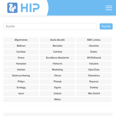
Allgemeines
Audia Akustik
BAK Landau
Bellman
Bernafon
Cleverfox
Cochlear
Comfoor
Diatec
Dreve
Excellence Akademie
GN ReSound
Hansaton
Hörluchs
Industrie
Interton
Marketing
Opta Data
Optimus Hearing
Oticon
Otometrics
Philips
Phonak
Rayovac
Schiegg
Signia
Starkey
terzo
Unitron
Wer GmbH
Widex