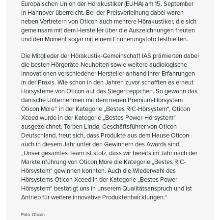
Europäischen Union der Hörakustiker (EUHA) am 15. September
in Hannover überreicht. Bei der Preisverleihung dabei waren
neben Vertretern von Oticon auch mehrere Hörakustiker, die sich
gemeinsam mit dem Hersteller über die Auszeichnungen freuten
und den Moment sogar mit einem Erinnerungsfoto festhielten.
Die Mitglieder der Hörakustik-Gemeinschaft IAS prämierten dabei
die besten Hörgeräte-Neuheiten sowie weitere audiologische
Innovationen verschiedener Hersteller anhand ihrer Erfahrungen
in der Praxis. Wie schon in den Jahren zuvor schafften es erneut
Hörsysteme von Oticon auf das Siegertreppchen. So gewann das
dänische Unternehmen mit dem neuen Premium-Hörsystem
Oticon More™ in der Kategorie „Bestes RIC-Hörsystem“, Oticon
Xceed wurde in der Kategorie „Bestes Power-Hörsystem“
ausgezeichnet. Torben Lindø, Geschäftsführer von Oticon
Deutschland, freut sich, dass Produkte aus dem Hause Oticon
auch in diesem Jahr unter den Gewinnern des Awards sind.
„Unser gesamtes Team ist stolz, dass wir bereits im Jahr nach der
Markteinführung von Oticon More die Kategorie „Bestes RIC-
Hörsystem“ gewinnen konnten. Auch die Wiederwahl des
Hörsystems Oticon Xceed in der Kategorie „Bestes Power-
Hörsystem“ bestätigt uns in unserem Qualitätsanspruch und ist
Antrieb für weitere innovative Produktentwicklungen.“
Foto: Oticon