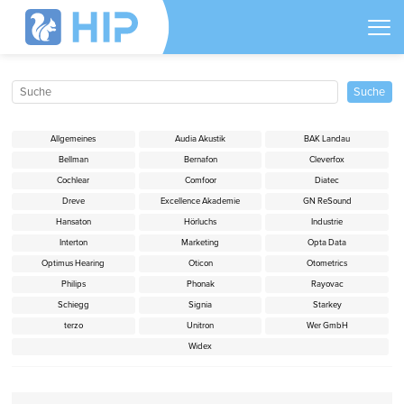
Allgemeines
Audia Akustik
BAK Landau
Bellman
Bernafon
Cleverfox
Cochlear
Comfoor
Diatec
Dreve
Excellence Akademie
GN ReSound
Hansaton
Hörluchs
Industrie
Interton
Marketing
Opta Data
Optimus Hearing
Oticon
Otometrics
Philips
Phonak
Rayovac
Schiegg
Signia
Starkey
terzo
Unitron
Wer GmbH
Widex