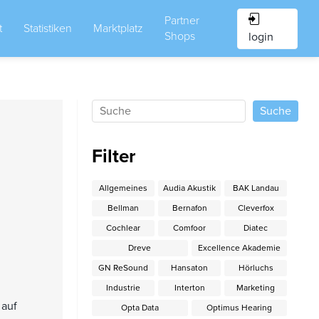
Partner
t
Statistiken
Marktplatz
Shops
login
Filter
Allgemeines
Audia Akustik
BAK Landau
Bellman
Bernafon
Cleverfox
Cochlear
Comfoor
Diatec
Dreve
Excellence Akademie
GN ReSound
Hansaton
Hörluchs
Industrie
Interton
Marketing
 auf
Opta Data
Optimus Hearing