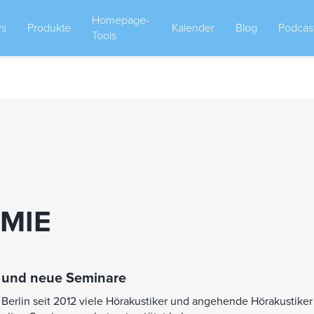
Homepage-
s
Produkte
Kalender
Blog
Podcas
Tools
MIE
 und neue Seminare
 Berlin seit 2012 viele Hörakustiker und angehende Hörakustiker