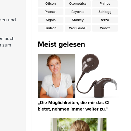
Oticon
Otometrics
Philips
Phonak
Rayovac
Schiegg
 neu und
Signia
Starkey
terzo
Unitron
Wer GmbH
Widex
en auch
Meist gelesen
ch zum
„Die Möglichkeiten, die mir das CI
bietet, nehmen immer weiter zu.“