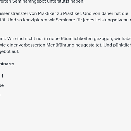
eiten Seminarangebot unterstützt haben.
ssenstransfer von Praktiker zu Praktiker. Und von daher hat die
ität. Und so konzipieren wir Seminare für jedes Leistungsniveau
mt: Wir sind nicht nur in neue Räumlichkeiten gezogen, wir hab
wie einer verbesserten Menüführung neugestaltet. Und pünktli
ebot auf.
minare:
 1
de
n