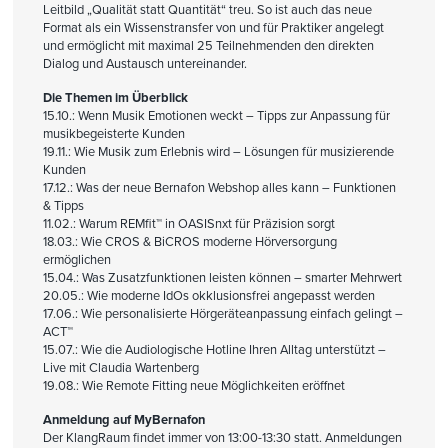
Leitbild „Qualität statt Quantität“ treu. So ist auch das neue
Format als ein Wissenstransfer von und für Praktiker angelegt
und ermöglicht mit maximal 25 Teilnehmenden den direkten
Dialog und Austausch untereinander.
Die Themen im Überblick
15.10.: Wenn Musik Emotionen weckt – Tipps zur Anpassung für
musikbegeisterte Kunden
19.11.: Wie Musik zum Erlebnis wird – Lösungen für musizierende
Kunden
17.12.: Was der neue Bernafon Webshop alles kann – Funktionen
& Tipps
11.02.: Warum REMfit™ in OASISnxt für Präzision sorgt
18.03.: Wie CROS & BiCROS moderne Hörversorgung
ermöglichen
15.04.: Was Zusatzfunktionen leisten können – smarter Mehrwert
20.05.: Wie moderne IdOs okklusionsfrei angepasst werden
17.06.: Wie personalisierte Hörgeräteanpassung einfach gelingt –
ACT™
15.07.: Wie die Audiologische Hotline Ihren Alltag unterstützt –
Live mit Claudia Wartenberg
19.08.: Wie Remote Fitting neue Möglichkeiten eröffnet
Anmeldung auf MyBernafon
Der KlangRaum findet immer von 13:00-13:30 statt. Anmeldungen