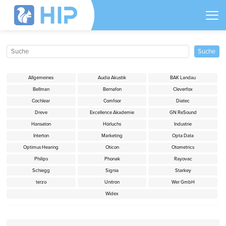
Allgemeines
Audia Akustik
BAK Landau
Bellman
Bernafon
Cleverfox
Cochlear
Comfoor
Diatec
Dreve
Excellence Akademie
GN ReSound
Hansaton
Hörluchs
Industrie
Interton
Marketing
Opta Data
Optimus Hearing
Oticon
Otometrics
Philips
Phonak
Rayovac
Schiegg
Signia
Starkey
terzo
Unitron
Wer GmbH
Widex