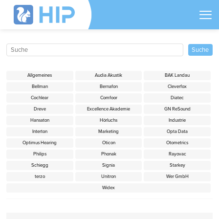
Allgemeines
Audia Akustik
BAK Landau
Bellman
Bernafon
Cleverfox
Cochlear
Comfoor
Diatec
Dreve
Excellence Akademie
GN ReSound
Hansaton
Hörluchs
Industrie
Interton
Marketing
Opta Data
Optimus Hearing
Oticon
Otometrics
Philips
Phonak
Rayovac
Schiegg
Signia
Starkey
terzo
Unitron
Wer GmbH
Widex