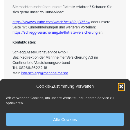
Sie möchten mehr über unsere Flatrate erfahren? Schauen Sie
sich gerne unser YouTube-Video:
https://www.youtube.com/watch?v=Ik8RJjG25nw
oder unsere
Seite mit Kundenmeinungen und weiteren Vorteilen:
https://schiegg-versicherung.de/flatrate-versicherung
an.
Kontaktdaten:
Schiegg AssekuranzService GmbH
Bezirksdirektion der Mannheimer Versicherung AG im
Continentale Versicherungsverbund
Tel. 08266/86222-18
Mail:
info-schiegg@mannheimer.de
Cookie-Zustimmung verwalten
Drucken
Wir verwenden Cookies, um unsere Website und unseren Service zu
optimieren.
Alle Cookies