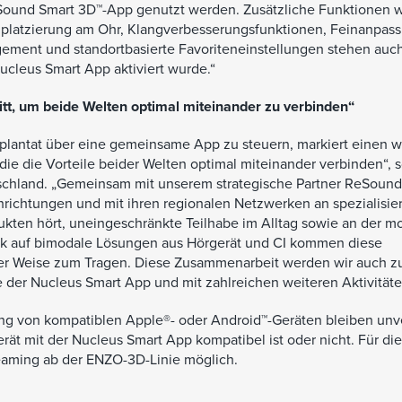
eSound Smart 3D™-App genutzt werden. Zusätzliche Funktionen 
mplatzierung am Ohr, Klangverbesserungsfunktionen, Feinanpas
ement und standortbasierte Favoriteneinstellungen stehen auc
ucleus Smart App aktiviert wurde.“
itt, um beide Welten optimal miteinander zu verbinden“
mplantat über eine gemeinsame App zu steuern, markiert einen w
ie die Vorteile beider Welten optimal miteinander verbinden“, 
tschland. „Gemeinsam mit unserem strategische Partner ReSoun
richtungen und mit ihren regionalen Netzwerken an spezialisie
ukten hört, uneingeschränkte Teilhabe im Alltag sowie an der m
ck auf bimodale Lösungen aus Hörgerät und CI kommen diese
rer Weise zum Tragen. Diese Zusammenarbeit werden wir auch z
e der Nucleus Smart App und mit zahlreichen weiteren Aktivitäte
ng von kompatiblen Apple®- oder Android™-Geräten bleiben unv
t mit der Nucleus Smart App kompatibel ist oder nicht. Für die
eaming ab der ENZO-3D-Linie möglich.