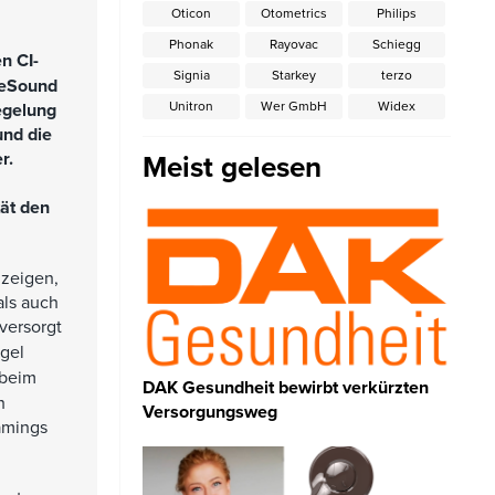
Oticon
Otometrics
Philips
Phonak
Rayovac
Schiegg
n CI-
Signia
Starkey
terzo
ReSound
Unitron
Wer GmbH
Widex
egelung
und die
r.
Meist gelesen
ät den
 zeigen,
als auch
versorgt
egel
 beim
DAK Gesundheit bewirbt verkürzten
n
Versorgungsweg
amings