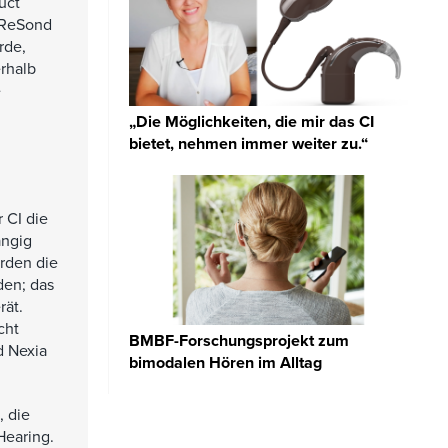
uct
 ReSond
rde,
erhalb
e
„Die Möglichkeiten, die mir das CI
bietet, nehmen immer weiter zu.“
 CI die
ängig
rden die
den; das
rät.
cht
BMBF-Forschungsprojekt zum
d Nexia
bimodalen Hören im Alltag
 die
Hearing.