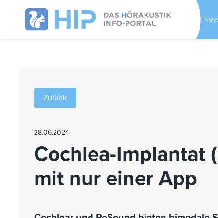
New
Zurück
28.06.2024
Cochlea-Implantat (
mit nur einer App
Cochlear und ReSound bieten bimodale S