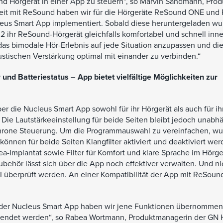
nd Hörgerät in einer App zu steuern“, so Marvin Sandmann, Prod
eit mit ReSound haben wir für die Hörgeräte ReSound ONE und
eus Smart App implementiert. Sobald diese heruntergeladen wu
2 ihr ReSound-Hörgerät gleichfalls komfortabel und schnell inn
das bimodale Hör-Erlebnis auf jede Situation anzupassen und di
kustischen Verstärkung optimal mit einander zu verbinden.“
und Batteriestatus – App bietet vielfältige Möglichkeiten zur
die Nucleus Smart App sowohl für ihr Hörgerät als auch für ihr
e Lautstärkeeinstellung für beide Seiten bleibt jedoch unabh
ynchrone Steuerung. Um die Programmauswahl zu vereinfachen, wu
nnen für beide Seiten Klangfilter aktiviert und deaktiviert wer
ea-Implantat sowie Filter für Komfort und klare Sprache im Hörge
behör lässt sich über die App noch effektiver verwalten. Und ni
 CI überprüft werden. An einer Kompatibilität der App mit ReSoun
 der Nucleus Smart App haben wir jene Funktionen übernommen,
wendet werden“, so Rabea Wortmann, Produktmanagerin der GN 