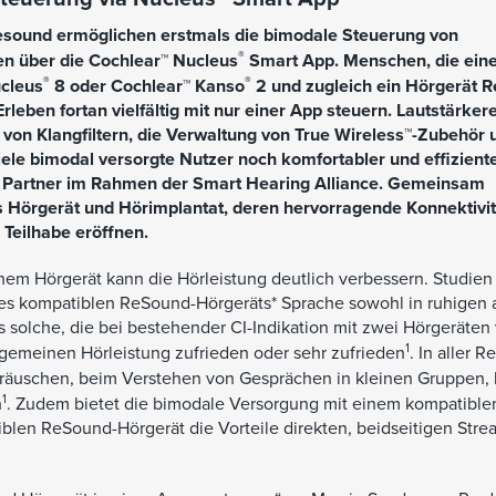
esound ermöglichen erstmals die bimodale Steuerung von
®
en über die Cochlear™ Nucleus
Smart App. Menschen, die eine
®
®
ucleus
8 oder Cochlear™ Kanso
2 und zugleich ein Hörgerät 
eben fortan vielfältig mit nur einer App steuern. Lautstärker
on Klangfiltern, die Verwaltung von True Wireless™-Zubehör 
ele bimodal versorgte Nutzer noch komfortabler und effiziente
e Partner im Rahmen der Smart Hearing Alliance. Gemeinsam
Hörgerät und Hörimplantat, deren hervorragende Konnektivit
Teilhabe eröffnen.
em Hörgerät kann die Hörleistung deutlich verbessern. Studien
es kompatiblen ReSound-Hörgeräts* Sprache sowohl in ruhigen 
 solche, die bei bestehender CI-Indikation mit zwei Hörgeräten 
1
llgemeinen Hörleistung zufrieden oder sehr zufrieden
. In aller R
eräuschen, beim Verstehen von Gesprächen in kleinen Gruppen,
1
n
. Zudem bietet die bimodale Versorgung mit einem kompatible
len ReSound-Hörgerät die Vorteile direkten, beidseitigen Stre