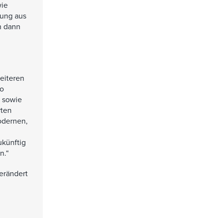
wie
sung aus
h dann
eiteren
so
d sowie
rten
odernen,
ukünftig
n.“
erändert