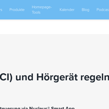
Homepage-
s
Produkte
Kalender
Blog
Podcas
Tools
CI) und Hörgerät regel
teuerung via Nucleus® Smart App