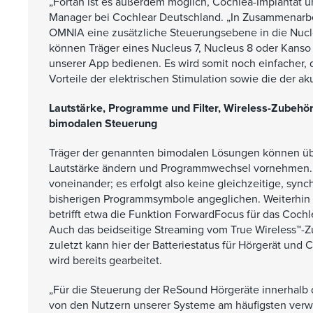
„Fortan ist es außerdem möglich, Cochlea-Implantat u
Manager bei Cochlear Deutschland. „In Zusammenarb
OMNIA eine zusätzliche Steuerungsebene in die Nucl
können Träger eines Nucleus 7, Nucleus 8 oder Kanso 
unserer App bedienen. Es wird somit noch einfacher, 
Vorteile der elektrischen Stimulation sowie die der a
Lautstärke, Programme und Filter, Wireless-Zubehör 
bimodalen Steuerung
Träger der genannten bimodalen Lösungen können über 
Lautstärke ändern und Programmwechsel vornehmen. Di
voneinander; es erfolgt also keine gleichzeitige, s
bisherigen Programmsymbole angeglichen. Weiterhin kö
betrifft etwa die Funktion ForwardFocus für das Cochl
Auch das beidseitige Streaming vom True Wireless™-Zu
zuletzt kann hier der Batteriestatus für Hörgerät und
wird bereits gearbeitet.
„Für die Steuerung der ReSound Hörgeräte innerhalb
von den Nutzern unserer Systeme am häufigsten ver