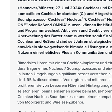
<Hannover/Münster, 27. Juni 2024> Cochlear und R
kompatiblen Cochlea-Implantaten (CI) und Hörgerät
®
Soundprozessor Cochlear™ Nucleus
7, Cochlear™ N
ONE™ oder ReSond OMNIA™ nutzen, können ihr Hör-Erl
und Programmwechsel, Aktivieren und Deaktivieren v
Überwachung des Batteriestatus werden somit für vi
Cochlear und ReSound sind seit Jahren strategisch
entwickeln sie wegweisende bimodale Lösungen aus 
Nutzern ein erhebliches Plus an Kommunikation und 
Bimodales Hören mit einem Cochlea-Implantat und ein
dass Träger eines Nucleus 7 Soundprozessors und ein
in lauten Umgebungen signifikant besser verstehen als
sind. 95 % dieser bimodal Versorgten sind mit ihrer a
profitieren sie von besserem Hören bei Hintergrundg
Telefonieren, beim Fernsehen sowie beim Musikhöre
Cochlear Nucleus Soundprozessor und einem kompatib
von Mobilgerät und Wireless-Zubehör.