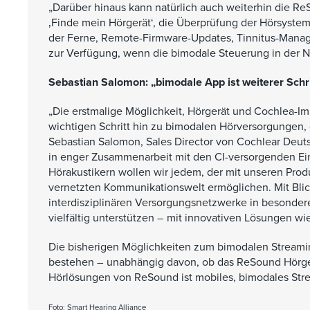
„Darüber hinaus kann natürlich auch weiterhin die R
‚Finde mein Hörgerät‘, die Überprüfung der Hörsyste
der Ferne, Remote-Firmware-Updates, Tinnitus-Manag
zur Verfügung, wenn die bimodale Steuerung in der N
Sebastian Salomon: „bimodale App ist weiterer Schr
„Die erstmalige Möglichkeit, Hörgerät und Cochlea-I
wichtigen Schritt hin zu bimodalen Hörversorgungen, d
Sebastian Salomon, Sales Director von Cochlear Deu
in enger Zusammenarbeit mit den CI-versorgenden Ein
Hörakustikern wollen wir jedem, der mit unseren Prod
vernetzten Kommunikationswelt ermöglichen. Mit Bli
interdisziplinären Versorgungsnetzwerke in besonde
vielfältig unterstützen – mit innovativen Lösungen wi
Die bisherigen Möglichkeiten zum bimodalen Streami
bestehen – unabhängig davon, ob das ReSound Hörgerä
Hörlösungen von ReSound ist mobiles, bimodales Str
Foto: Smart Hearing Alliance