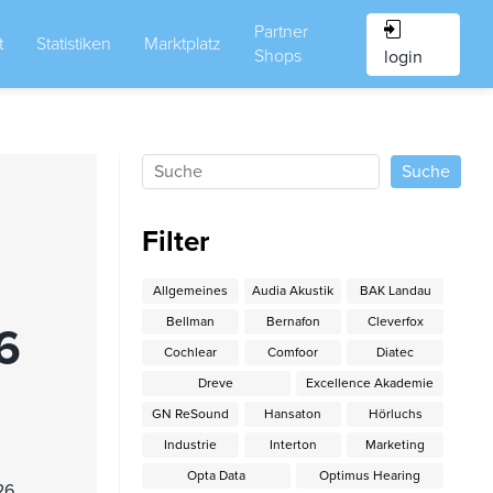
Partner
t
Statistiken
Marktplatz
Shops
login
Filter
Allgemeines
Audia Akustik
BAK Landau
Bellman
Bernafon
Cleverfox
6
Cochlear
Comfoor
Diatec
Dreve
Excellence Akademie
GN ReSound
Hansaton
Hörluchs
Industrie
Interton
Marketing
Opta Data
Optimus Hearing
26