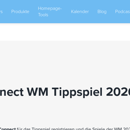
Homepage-
s
Produkte
Kalender
Blog
Podcas
Tools
nnect WM Tippspiel 202
 Connect
für das Tippspiel registrieren und die Spiele der WM 20