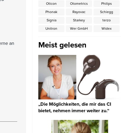
Oticon
Otometrics
Philips
Phonak
Rayovac
Schiegg
Signia
Starkey
terzo
Unitron
Wer GmbH
Widex
Meist gelesen
erne an
„Die Möglichkeiten, die mir das CI
bietet, nehmen immer weiter zu.“