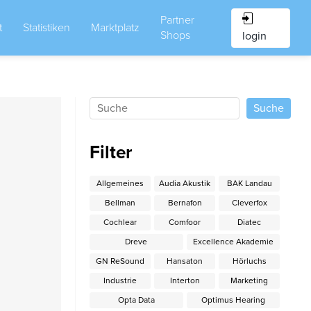
Partner
t
Statistiken
Marktplatz
Shops
login
Filter
Allgemeines
Audia Akustik
BAK Landau
Bellman
Bernafon
Cleverfox
Cochlear
Comfoor
Diatec
Dreve
Excellence Akademie
GN ReSound
Hansaton
Hörluchs
Industrie
Interton
Marketing
Opta Data
Optimus Hearing