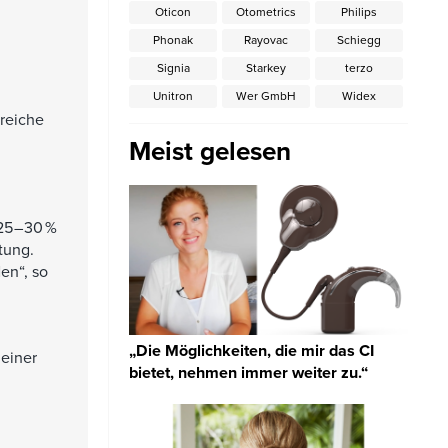
Oticon
Otometrics
Philips
Phonak
Rayovac
Schiegg
Signia
Starkey
terzo
Unitron
Wer GmbH
Widex
greiche
Meist gelesen
 25–30 %
tung.
en“, so
„Die Möglichkeiten, die mir das CI
 einer
bietet, nehmen immer weiter zu.“