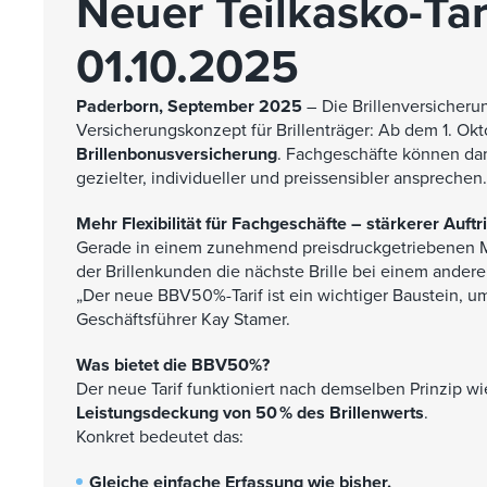
Neuer Teilkasko-Ta
01.10.2025
Paderborn, September 2025
– Die Brillenversicheru
Versicherungskonzept für Brillenträger: Ab dem 1. O
Brillenbonusversicherung
. Fachgeschäfte können da
gezielter, individueller und preissensibler ansprechen.
Mehr Flexibilität für Fachgeschäfte – stärkerer Auft
Gerade in einem zunehmend preisdruckgetriebenen Ma
der Brillenkunden die nächste Brille bei einem and
„Der neue BBV50%-Tarif ist ein wichtiger Baustein, u
Geschäftsführer Kay Stamer.
Was bietet die BBV50%?
Der neue Tarif funktioniert nach demselben Prinzip w
Leistungsdeckung von 50 % des Brillenwerts
.
Konkret bedeutet das:
Gleiche einfache Erfassung wie bisher.