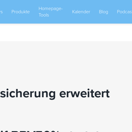
Homepage-
s
Produkte
Kalender
Blog
Podcas
Tools
sicherung erweitert