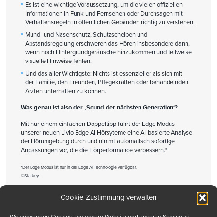
Es ist eine wichtige Voraussetzung, um die vielen offiziellen
Informationen in Funk und Fernsehen oder Durchsagen mit
Verhaltensregeln in öffentlichen Gebäuden richtig zu verstehen.
Mund- und Nasenschutz, Schutzscheiben und
Abstandsregelung erschweren das Hören insbesondere dann,
wenn noch Hintergrundgeräusche hinzukommen und teilweise
visuelle Hinweise fehlen.
Und das aller Wichtigste: Nichts ist essenzieller als sich mit
der Familie, den Freunden, Pflegekräften oder behandelnden
Ärzten unterhalten zu können.
Was genau ist also der ‚Sound der nächsten Generation‘?
Mit nur einem einfachen Doppeltipp führt der Edge Modus
unserer neuen Livio Edge AI Hörsyteme eine AI-basierte Analyse
der Hörumgebung durch und nimmt automatisch sofortige
Anpassungen vor, die die Hörperformance verbessern.*
*Der Edge Modus ist nur in der Edge AI Technologie verfügbar.
©Starkey
Cookie-Zustimmung verwalten
Drucken
Wir verwenden Cookies, um unsere Website und unseren Service zu