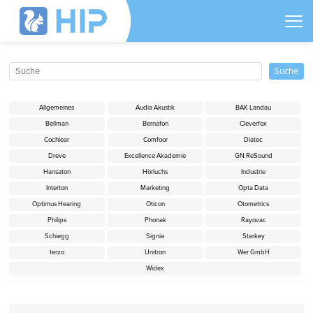
Allgemeines
Audia Akustik
BAK Landau
Bellman
Bernafon
Cleverfox
Cochlear
Comfoor
Diatec
Dreve
Excellence Akademie
GN ReSound
Hansaton
Hörluchs
Industrie
Interton
Marketing
Opta Data
Optimus Hearing
Oticon
Otometrics
Philips
Phonak
Rayovac
Schiegg
Signia
Starkey
terzo
Unitron
Wer GmbH
Widex