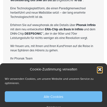
Verbesserung des SNR um bis zu
unglaubliche
10 dB
.
Eine Technologieplattform, die einen Paradigmenwechsel
herbeiführt und neue Maßstäbe setzt – der lang ersehnte
Technologieschritt ist da.
Erfahren Sie auf www.phonak.de alle Details über
Phonak Infinio
mit dem neu entwickelten
ERA-Chip als Basis in Infinio
und dem
DNN-Chip
DEEPSONIC™,
der in der 90er und 70er
Leistungsstufe für nichts weniger als eine Revolution sorgt.
Wir freuen uns, mit Ihnen und Ihren Kund*innen auf die Reise in
neue Sphären des Hörens zu gehen.
Ihr Phonak Team
Cookie-Zustimmung verwalten
Drucken
Wir verwenden Cookies, um unsere Website und unseren Service zu
optimieren.
Alle Cookies