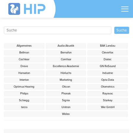
Allgemeines
Audia Akustik
BAK Landau
Bellman
Bernafon
Cleverfox
Cochlear
Comfoor
Diatec
Dreve
Excellence Akademie
GN ReSound
Hansaton
Hörluchs
Industrie
Interton
Marketing
Opta Data
Optimus Hearing
Oticon
Otometrics
Philips
Phonak
Rayovac
Schiegg
Signia
Starkey
terzo
Unitron
Wer GmbH
Widex