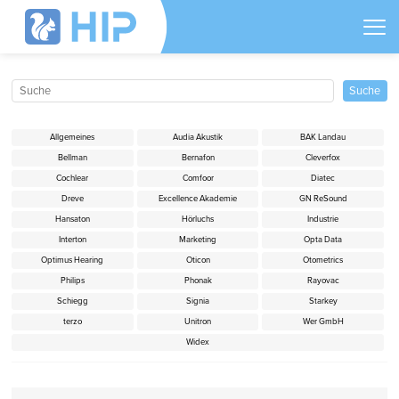
Allgemeines
Audia Akustik
BAK Landau
Bellman
Bernafon
Cleverfox
Cochlear
Comfoor
Diatec
Dreve
Excellence Akademie
GN ReSound
Hansaton
Hörluchs
Industrie
Interton
Marketing
Opta Data
Optimus Hearing
Oticon
Otometrics
Philips
Phonak
Rayovac
Schiegg
Signia
Starkey
terzo
Unitron
Wer GmbH
Widex