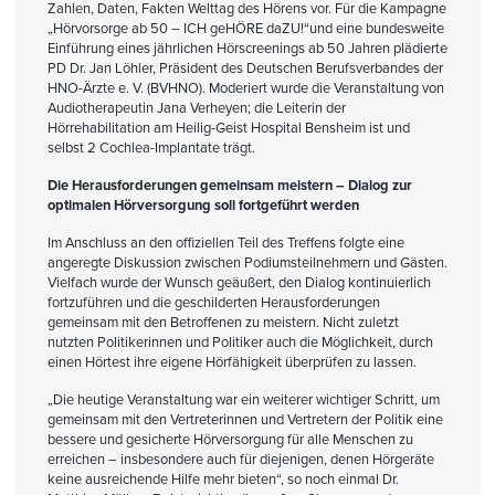
Zahlen, Daten, Fakten Welttag des Hörens vor. Für die Kampagne
„Hörvorsorge ab 50 – ICH geHÖRE daZU!“und eine bundesweite
Einführung eines jährlichen Hörscreenings ab 50 Jahren plädierte
PD Dr. Jan Löhler, Präsident des Deutschen Berufsverbandes der
HNO-Ärzte e. V. (BVHNO). Moderiert wurde die Veranstaltung von
Audiotherapeutin Jana Verheyen; die Leiterin der
Hörrehabilitation am Heilig-Geist Hospital Bensheim ist und
selbst 2 Cochlea-Implantate trägt.
Die Herausforderungen gemeinsam meistern – Dialog zur
optimalen Hörversorgung soll fortgeführt werden
Im Anschluss an den offiziellen Teil des Treffens folgte eine
angeregte Diskussion zwischen Podiumsteilnehmern und Gästen.
Vielfach wurde der Wunsch geäußert, den Dialog kontinuierlich
fortzuführen und die geschilderten Herausforderungen
gemeinsam mit den Betroffenen zu meistern. Nicht zuletzt
nutzten Politikerinnen und Politiker auch die Möglichkeit, durch
einen Hörtest ihre eigene Hörfähigkeit überprüfen zu lassen.
„Die heutige Veranstaltung war ein weiterer wichtiger Schritt, um
gemeinsam mit den Vertreterinnen und Vertretern der Politik eine
bessere und gesicherte Hörversorgung für alle Menschen zu
erreichen – insbesondere auch für diejenigen, denen Hörgeräte
keine ausreichende Hilfe mehr bieten“, so noch einmal Dr.