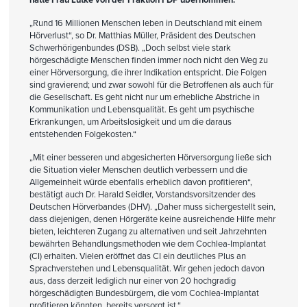
„Rund 16 Millionen Menschen leben in Deutschland mit einem
Hörverlust“, so Dr. Matthias Müller, Präsident des Deutschen
Schwerhörigenbundes (DSB). „Doch selbst viele stark
hörgeschädigte Menschen finden immer noch nicht den Weg zu
einer Hörversorgung, die ihrer Indikation entspricht. Die Folgen
sind gravierend; und zwar sowohl für die Betroffenen als auch für
die Gesellschaft. Es geht nicht nur um erhebliche Abstriche in
Kommunikation und Lebensqualität. Es geht um psychische
Erkrankungen, um Arbeitslosigkeit und um die daraus
entstehenden Folgekosten.“
„Mit einer besseren und abgesicherten Hörversorgung ließe sich
die Situation vieler Menschen deutlich verbessern und die
Allgemeinheit würde ebenfalls erheblich davon profitieren“,
bestätigt auch Dr. Harald Seidler, Vorstandsvorsitzender des
Deutschen Hörverbandes (DHV). „Daher muss sichergestellt sein,
dass diejenigen, denen Hörgeräte keine ausreichende Hilfe mehr
bieten, leichteren Zugang zu alternativen und seit Jahrzehnten
bewährten Behandlungsmethoden wie dem Cochlea-Implantat
(CI) erhalten. Vielen eröffnet das CI ein deutliches Plus an
Sprachverstehen und Lebensqualität. Wir gehen jedoch davon
aus, dass derzeit lediglich nur einer von 20 hochgradig
hörgeschädigten Bundesbürgern, die vom Cochlea-Implantat
profitieren könnten, bereits versorgt ist.“