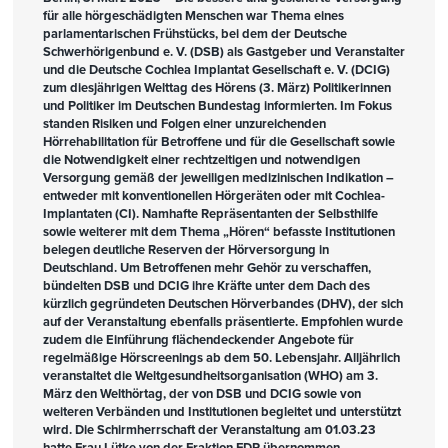
für alle hörgeschädigten Menschen war Thema eines
parlamentarischen Frühstücks, bei dem der Deutsche
Schwerhörigenbund e. V. (DSB) als Gastgeber und Veranstalter
und die Deutsche Cochlea Implantat Gesellschaft e. V. (DCIG)
zum diesjährigen Welttag des Hörens (3. März) Politikerinnen
und Politiker im Deutschen Bundestag informierten. Im Fokus
standen Risiken und Folgen einer unzureichenden
Hörrehabilitation für Betroffene und für die Gesellschaft sowie
die Notwendigkeit einer rechtzeitigen und notwendigen
Versorgung gemäß der jeweiligen medizinischen Indikation –
entweder mit konventionellen Hörgeräten oder mit Cochlea-
Implantaten (CI). Namhafte Repräsentanten der Selbsthilfe
sowie weiterer mit dem Thema „Hören“ befasste Institutionen
belegen deutliche Reserven der Hörversorgung in
Deutschland. Um Betroffenen mehr Gehör zu verschaffen,
bündelten DSB und DCIG ihre Kräfte unter dem Dach des
kürzlich gegründeten Deutschen Hörverbandes (DHV), der sich
auf der Veranstaltung ebenfalls präsentierte. Empfohlen wurde
zudem die Einführung flächendeckender Angebote für
regelmäßige Hörscreenings ab dem 50. Lebensjahr. Alljährlich
veranstaltet die Weltgesundheitsorganisation (WHO) am 3.
März den Welthörtag, der von DSB und DCIG sowie von
weiteren Verbänden und Institutionen begleitet und unterstützt
wird. Die Schirmherrschaft der Veranstaltung am 01.03.23
hatte Frau Lütke von der Fraktion FDP übernommen.