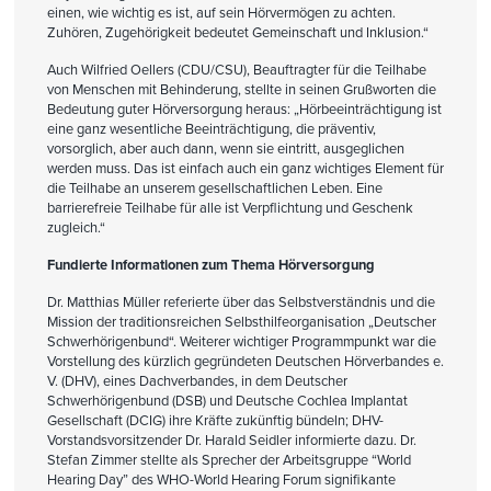
einen, wie wichtig es ist, auf sein Hörvermögen zu achten.
Zuhören, Zugehörigkeit bedeutet Gemeinschaft und Inklusion.“
Auch Wilfried Oellers (CDU/CSU), Beauftragter für die Teilhabe
von Menschen mit Behinderung, stellte in seinen Grußworten die
Bedeutung guter Hörversorgung heraus: „Hörbeeinträchtigung ist
eine ganz wesentliche Beeinträchtigung, die präventiv,
vorsorglich, aber auch dann, wenn sie eintritt, ausgeglichen
werden muss. Das ist einfach auch ein ganz wichtiges Element für
die Teilhabe an unserem gesellschaftlichen Leben. Eine
barrierefreie Teilhabe für alle ist Verpflichtung und Geschenk
zugleich.“
Fundierte Informationen zum Thema Hörversorgung
Dr. Matthias Müller referierte über das Selbstverständnis und die
Mission der traditionsreichen Selbsthilfeorganisation „Deutscher
Schwerhörigenbund“. Weiterer wichtiger Programmpunkt war die
Vorstellung des kürzlich gegründeten Deutschen Hörverbandes e.
V. (DHV), eines Dachverbandes, in dem Deutscher
Schwerhörigenbund (DSB) und Deutsche Cochlea Implantat
Gesellschaft (DCIG) ihre Kräfte zukünftig bündeln; DHV-
Vorstandsvorsitzender Dr. Harald Seidler informierte dazu. Dr.
Stefan Zimmer stellte als Sprecher der Arbeitsgruppe “World
Hearing Day” des WHO-World Hearing Forum signifikante