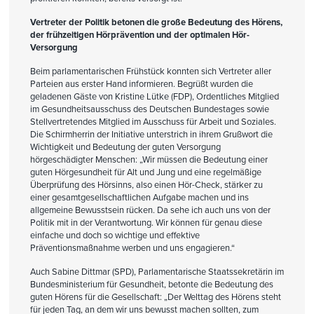
Vertreter der Politik betonen die große Bedeutung des Hörens,
der frühzeitigen Hörprävention und der optimalen Hör-
Versorgung
Beim parlamentarischen Frühstück konnten sich Vertreter aller
Parteien aus erster Hand informieren. Begrüßt wurden die
geladenen Gäste von Kristine Lütke (FDP), Ordentliches Mitglied
im Gesundheitsausschuss des Deutschen Bundestages sowie
Stellvertretendes Mitglied im Ausschuss für Arbeit und Soziales.
Die Schirmherrin der Initiative unterstrich in ihrem Grußwort die
Wichtigkeit und Bedeutung der guten Versorgung
hörgeschädigter Menschen: „Wir müssen die Bedeutung einer
guten Hörgesundheit für Alt und Jung und eine regelmäßige
Überprüfung des Hörsinns, also einen Hör-Check, stärker zu
einer gesamtgesellschaftlichen Aufgabe machen und ins
allgemeine Bewusstsein rücken. Da sehe ich auch uns von der
Politik mit in der Verantwortung. Wir können für genau diese
einfache und doch so wichtige und effektive
Präventionsmaßnahme werben und uns engagieren.“
Auch Sabine Dittmar (SPD), Parlamentarische Staatssekretärin im
Bundesministerium für Gesundheit, betonte die Bedeutung des
guten Hörens für die Gesellschaft: „Der Welttag des Hörens steht
für jeden Tag, an dem wir uns bewusst machen sollten, zum