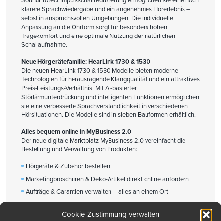
SoundProtect Impulsschallreduzierung ermöglichen sie eine noch
klarere Sprachwiedergabe und ein angenehmes Hörerlebnis –
selbst in anspruchsvollen Umgebungen. Die individuelle
Anpassung an die Ohrform sorgt für besonders hohen
Tragekomfort und eine optimale Nutzung der natürlichen
Schallaufnahme.
Neue Hörgerätefamilie: HearLink 1730 & 1530
Die neuen HearLink 1730 & 1530 Modelle bieten moderne
Technologien für herausragende Klangqualität und ein attraktives
Preis-Leistungs-Verhältnis. Mit AI-basierter
Störlärmunterdrückung und intelligenten Funktionen ermöglichen
sie eine verbesserte Sprachverständlichkeit in verschiedenen
Hörsituationen. Die Modelle sind in sieben Bauformen erhältlich.
Alles bequem online in MyBusiness 2.0
Der neue digitale Marktplatz MyBusiness 2.0 vereinfacht die
Bestellung und Verwaltung von Produkten:
Hörgeräte & Zubehör bestellen
Marketingbroschüren & Deko-Artikel direkt online anfordern
Aufträge & Garantien verwalten – alles an einem Ort
Cookie-Zustimmung verwalten