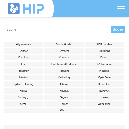
Allgemeines
Audia Akustik
BAK Landau
Bellman
Bernafon
Cleverfox
Cochlear
Comfoor
Diatec
Dreve
Excellence Akademie
GN ReSound
Hansaton
Hörluchs
Industrie
Interton
Marketing
Opta Data
Optimus Hearing
Oticon
Otometrics
Philips
Phonak
Rayovac
Schiegg
Signia
Starkey
terzo
Unitron
Wer GmbH
Widex