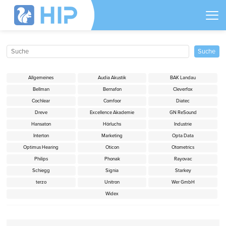
Allgemeines
Audia Akustik
BAK Landau
Bellman
Bernafon
Cleverfox
Cochlear
Comfoor
Diatec
Dreve
Excellence Akademie
GN ReSound
Hansaton
Hörluchs
Industrie
Interton
Marketing
Opta Data
Optimus Hearing
Oticon
Otometrics
Philips
Phonak
Rayovac
Schiegg
Signia
Starkey
terzo
Unitron
Wer GmbH
Widex