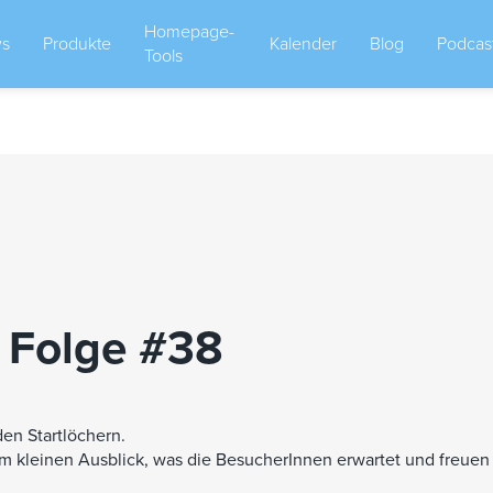
Homepage-
s
Produkte
Kalender
Blog
Podcas
Tools
 Folge #38
en Startlöchern.
m kleinen Ausblick, was die BesucherInnen erwartet und freuen