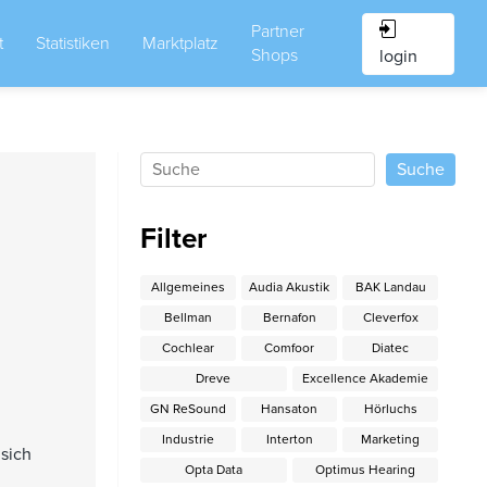
Partner
t
Statistiken
Marktplatz
Shops
login
Filter
Allgemeines
Audia Akustik
BAK Landau
Bellman
Bernafon
Cleverfox
Cochlear
Comfoor
Diatec
Dreve
Excellence Akademie
GN ReSound
Hansaton
Hörluchs
Industrie
Interton
Marketing
 sich
Opta Data
Optimus Hearing