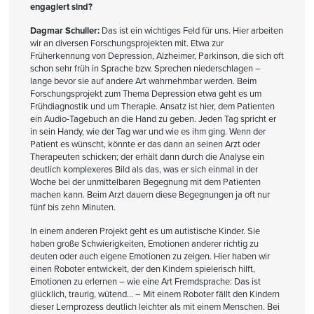
engagiert sind?
Dagmar Schuller:
Das ist ein wichtiges Feld für uns. Hier arbeiten
wir an diversen Forschungsprojekten mit. Etwa zur
Früherkennung von Depression, Alzheimer, Parkinson, die sich oft
schon sehr früh in Sprache bzw. Sprechen niederschlagen –
lange bevor sie auf andere Art wahrnehmbar werden. Beim
Forschungsprojekt zum Thema Depression etwa geht es um
Frühdiagnostik und um Therapie. Ansatz ist hier, dem Patienten
ein Audio-Tagebuch an die Hand zu geben. Jeden Tag spricht er
in sein Handy, wie der Tag war und wie es ihm ging. Wenn der
Patient es wünscht, könnte er das dann an seinen Arzt oder
Therapeuten schicken; der erhält dann durch die Analyse ein
deutlich komplexeres Bild als das, was er sich einmal in der
Woche bei der unmittelbaren Begegnung mit dem Patienten
machen kann. Beim Arzt dauern diese Begegnungen ja oft nur
fünf bis zehn Minuten.
In einem anderen Projekt geht es um autistische Kinder. Sie
haben große Schwierigkeiten, Emotionen anderer richtig zu
deuten oder auch eigene Emotionen zu zeigen. Hier haben wir
einen Roboter entwickelt, der den Kindern spielerisch hilft,
Emotionen zu erlernen – wie eine Art Fremdsprache: Das ist
glücklich, traurig, wütend… – Mit einem Roboter fällt den Kindern
dieser Lernprozess deutlich leichter als mit einem Menschen. Bei