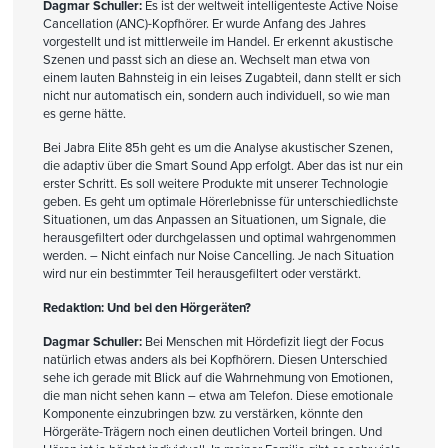
Dagmar Schuller:
Es ist der weltweit intelligenteste Active Noise
Cancellation (ANC)-Kopfhörer. Er wurde Anfang des Jahres
vorgestellt und ist mittlerweile im Handel. Er erkennt akustische
Szenen und passt sich an diese an. Wechselt man etwa von
einem lauten Bahnsteig in ein leises Zugabteil, dann stellt er sich
nicht nur automatisch ein, sondern auch individuell, so wie man
es gerne hätte.
Bei Jabra Elite 85h geht es um die Analyse akustischer Szenen,
die adaptiv über die Smart Sound App erfolgt. Aber das ist nur ein
erster Schritt. Es soll weitere Produkte mit unserer Technologie
geben. Es geht um optimale Hörerlebnisse für unterschiedlichste
Situationen, um das Anpassen an Situationen, um Signale, die
herausgefiltert oder durchgelassen und optimal wahrgenommen
werden. – Nicht einfach nur Noise Cancelling. Je nach Situation
wird nur ein bestimmter Teil herausgefiltert oder verstärkt.
Redaktion: Und bei den Hörgeräten?
Dagmar Schuller:
Bei Menschen mit Hördefizit liegt der Focus
natürlich etwas anders als bei Kopfhörern. Diesen Unterschied
sehe ich gerade mit Blick auf die Wahrnehmung von Emotionen,
die man nicht sehen kann – etwa am Telefon. Diese emotionale
Komponente einzubringen bzw. zu verstärken, könnte den
Hörgeräte-Trägern noch einen deutlichen Vorteil bringen. Und