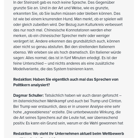
In der Steinzeit gab es noch keine Sprache. Das Gegenüber
grunzte Sie an. Und in der Art und Weise, wie es grunzte,
erkannten Sie, ob Sie laufen müssen oder bleiben können. Das
ist wie bei einem knurrenden Hund. Man merkt, ob er spielen will
oder gleich zubeißen wird. Der Bezug zum Kulturkreis verbessert
das nur noch mal. Chinesische Konnotatoren werden eher
merken, ob ein chinesischer Sprecher mehr oder weniger
verärgert ist. Andere erkennen das grundsätzlich auch, können
aber nicht so genau abstufen. Bei den streitenden Italienern
ebenso. Wir erleben sie als hoch dramatisch. Ein Italiener würde
sagen: Alles normal; das ist in fünf Minuten erledigt. Es ist der
feine Unterschied – und nichts anderes als eine zusätzliche
Modellvariante, die das System trainieren kann.
Redaktion: Haben Sie eigentlich auch mal das Sprechen von
Politikern analysiert?
Dagmar Schuller:
Tatsächlich haben wir auch daran geforscht –
im österreichischen Wahlkampf und auch bei Trump und Clinton.
Bei Trump war erstaunlich, dass er in unserer Analyse eine sehr
hohe „agreeableness“ erzielte. Die unterbewusste Wirkung, die
die Art seines Sprechens auf die Leute hat, war überraschend
positiv. Es kann ein Grund sein, warum er die Wahl gewonnen hat
Redaktion: Wo steht Ihr Unternehmen aktuell beim Wettbewerb