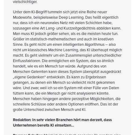
vielschichtiger.
Unter dem KI-Begriff tummeln sich jetzt eine Reihe neuer
Modeworte, beispielsweise Deep Learning. Das heißt eigentlich
nur, dass ich ein neuronales Netz mit vielen Schichten habe,
sozusagen eine Art Lang- und Kurzzeitgedächtnis abbilden kann.
Man muss KI jedoch größer sehen, als es die meisten heute tun.
Größer im statistisch-mathematischen und auch im kreativen
Sinne. Es geht nicht um einen intelligenten Algorithmus – also
nicht um klassisches Machine Learning, das KI überhaupt möglich
macht. Es geht vielmehr um ein Zusammenspiel unterschiedlicher
Einflussfaktoren. Die ermöglichen ein System, das so ähnlich
handelt, wie es ein Mensch tun würde. Aufgrund des von
Menschen Gelernten kann dieses System überspitzt ausgedrückt
„eigene Gedanken“ entwickeln. Es kann zu Ergebnissen
gelangen, zu denen ein Mensch so vielleicht nicht gekommen
wäre. Und zwar, weil ich so ein System mit einer Fülle von Daten
füttern kann, die ein Mensch gar nicht analysieren könnte.
Menschen haben hingegen andere perzeptive Möglichkeiten, die
schnellere Schlüsse oder andere Optionen eröffnen. Das ist der
große Unterschied zwischen Mensch und KI.
Redaktion: In sehr vielen Branchen hört man derzeit, dass
Unternehmen bereits KI einsetzen…