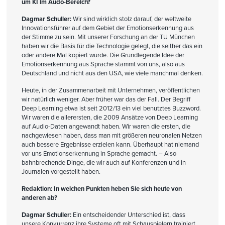
um KI im Audo-Bereich?
Dagmar Schuller:
Wir sind wirklich stolz darauf, der weltweite
Innovationsführer auf dem Gebiet der Emotionserkennung aus
der Stimme zu sein. Mit unserer Forschung an der TU München
haben wir die Basis für die Technologie gelegt, die seither das ein
oder andere Mal kopiert wurde. Die Grundlegende Idee der
Emotionserkennung aus Sprache stammt von uns, also aus
Deutschland und nicht aus den USA, wie viele manchmal denken.
Heute, in der Zusammenarbeit mit Unternehmen, veröffentlichen
wir natürlich weniger. Aber früher war das der Fall. Der Begriff
Deep Learning etwa ist seit 2012/13 ein viel benutztes Buzzword.
Wir waren die allerersten, die 2009 Ansätze von Deep Learning
auf Audio-Daten angewandt haben. Wir waren die ersten, die
nachgewiesen haben, dass man mit größeren neuronalen Netzen
auch bessere Ergebnisse erzielen kann. Überhaupt hat niemand
vor uns Emotionserkennung in Sprache gemacht. – Also
bahnbrechende Dinge, die wir auch auf Konferenzen und in
Journalen vorgestellt haben.
Redaktion: In welchen Punkten heben Sie sich heute von
anderen ab?
Dagmar Schuller:
Ein entscheidender Unterschied ist, dass
unsere Konkurrenz ihre Systeme oft mit Schauspielern trainiert.