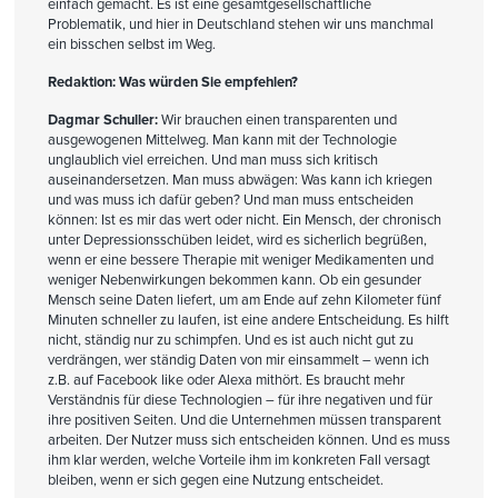
einfach gemacht. Es ist eine gesamtgesellschaftliche
Problematik, und hier in Deutschland stehen wir uns manchmal
ein bisschen selbst im Weg.
Redaktion: Was würden Sie empfehlen?
Dagmar Schuller:
Wir brauchen einen transparenten und
ausgewogenen Mittelweg. Man kann mit der Technologie
unglaublich viel erreichen. Und man muss sich kritisch
auseinandersetzen. Man muss abwägen: Was kann ich kriegen
und was muss ich dafür geben? Und man muss entscheiden
können: Ist es mir das wert oder nicht. Ein Mensch, der chronisch
unter Depressionsschüben leidet, wird es sicherlich begrüßen,
wenn er eine bessere Therapie mit weniger Medikamenten und
weniger Nebenwirkungen bekommen kann. Ob ein gesunder
Mensch seine Daten liefert, um am Ende auf zehn Kilometer fünf
Minuten schneller zu laufen, ist eine andere Entscheidung. Es hilft
nicht, ständig nur zu schimpfen. Und es ist auch nicht gut zu
verdrängen, wer ständig Daten von mir einsammelt – wenn ich
z.B. auf Facebook like oder Alexa mithört. Es braucht mehr
Verständnis für diese Technologien – für ihre negativen und für
ihre positiven Seiten. Und die Unternehmen müssen transparent
arbeiten. Der Nutzer muss sich entscheiden können. Und es muss
ihm klar werden, welche Vorteile ihm im konkreten Fall versagt
bleiben, wenn er sich gegen eine Nutzung entscheidet.