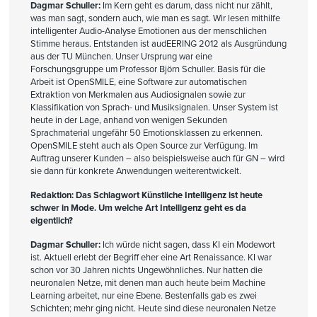
Dagmar Schuller:
Im Kern geht es darum, dass nicht nur zählt,
was man sagt, sondern auch, wie man es sagt. Wir lesen mithilfe
intelligenter Audio-Analyse Emotionen aus der menschlichen
Stimme heraus. Entstanden ist audEERING 2012 als Ausgründung
aus der TU München. Unser Ursprung war eine
Forschungsgruppe um Professor Björn Schuller. Basis für die
Arbeit ist OpenSMILE, eine Software zur automatischen
Extraktion von Merkmalen aus Audiosignalen sowie zur
Klassifikation von Sprach- und Musiksignalen. Unser System ist
heute in der Lage, anhand von wenigen Sekunden
Sprachmaterial ungefähr 50 Emotionsklassen zu erkennen.
OpenSMILE steht auch als Open Source zur Verfügung. Im
Auftrag unserer Kunden – also beispielsweise auch für GN – wird
sie dann für konkrete Anwendungen weiterentwickelt.
Redaktion: Das Schlagwort Künstliche Intelligenz ist heute
schwer in Mode. Um welche Art Intelligenz geht es da
eigentlich?
Dagmar Schuller:
Ich würde nicht sagen, dass KI ein Modewort
ist. Aktuell erlebt der Begriff eher eine Art Renaissance. KI war
schon vor 30 Jahren nichts Ungewöhnliches. Nur hatten die
neuronalen Netze, mit denen man auch heute beim Machine
Learning arbeitet, nur eine Ebene. Bestenfalls gab es zwei
Schichten; mehr ging nicht. Heute sind diese neuronalen Netze