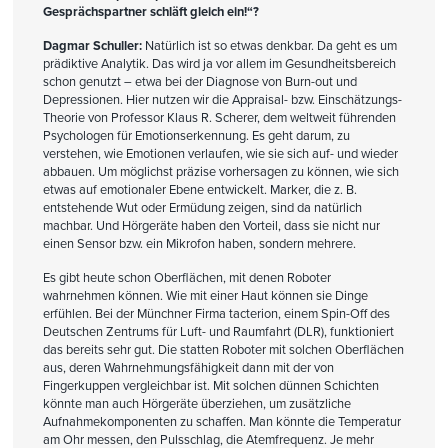
Gesprächspartner schläft gleich ein!“?
Dagmar Schuller:
Natürlich ist so etwas denkbar. Da geht es um
prädiktive Analytik. Das wird ja vor allem im Gesundheitsbereich
schon genutzt – etwa bei der Diagnose von Burn-out und
Depressionen. Hier nutzen wir die Appraisal- bzw. Einschätzungs-
Theorie von Professor Klaus R. Scherer, dem weltweit führenden
Psychologen für Emotionserkennung. Es geht darum, zu
verstehen, wie Emotionen verlaufen, wie sie sich auf- und wieder
abbauen. Um möglichst präzise vorhersagen zu können, wie sich
etwas auf emotionaler Ebene entwickelt. Marker, die z. B.
entstehende Wut oder Ermüdung zeigen, sind da natürlich
machbar. Und Hörgeräte haben den Vorteil, dass sie nicht nur
einen Sensor bzw. ein Mikrofon haben, sondern mehrere.
Es gibt heute schon Oberflächen, mit denen Roboter
wahrnehmen können. Wie mit einer Haut können sie Dinge
erfühlen. Bei der Münchner Firma tacterion, einem Spin-Off des
Deutschen Zentrums für Luft- und Raumfahrt (DLR), funktioniert
das bereits sehr gut. Die statten Roboter mit solchen Oberflächen
aus, deren Wahrnehmungsfähigkeit dann mit der von
Fingerkuppen vergleichbar ist. Mit solchen dünnen Schichten
könnte man auch Hörgeräte überziehen, um zusätzliche
Aufnahmekomponenten zu schaffen. Man könnte die Temperatur
am Ohr messen, den Pulsschlag, die Atemfrequenz. Je mehr