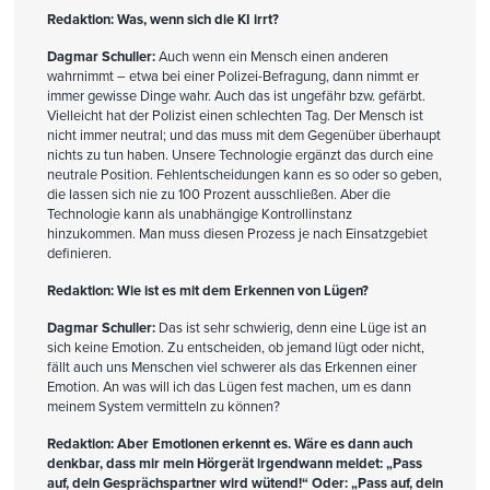
Redaktion: Was, wenn sich die KI irrt?
Dagmar Schuller:
Auch wenn ein Mensch einen anderen
wahrnimmt – etwa bei einer Polizei-Befragung, dann nimmt er
immer gewisse Dinge wahr. Auch das ist ungefähr bzw. gefärbt.
Vielleicht hat der Polizist einen schlechten Tag. Der Mensch ist
nicht immer neutral; und das muss mit dem Gegenüber überhaupt
nichts zu tun haben. Unsere Technologie ergänzt das durch eine
neutrale Position. Fehlentscheidungen kann es so oder so geben,
die lassen sich nie zu 100 Prozent ausschließen. Aber die
Technologie kann als unabhängige Kontrollinstanz
hinzukommen. Man muss diesen Prozess je nach Einsatzgebiet
definieren.
Redaktion: Wie ist es mit dem Erkennen von Lügen?
Dagmar Schuller:
Das ist sehr schwierig, denn eine Lüge ist an
sich keine Emotion. Zu entscheiden, ob jemand lügt oder nicht,
fällt auch uns Menschen viel schwerer als das Erkennen einer
Emotion. An was will ich das Lügen fest machen, um es dann
meinem System vermitteln zu können?
Redaktion: Aber Emotionen erkennt es. Wäre es dann auch
denkbar, dass mir mein Hörgerät irgendwann meldet: „Pass
auf, dein Gesprächspartner wird wütend!“ Oder: „Pass auf, dein