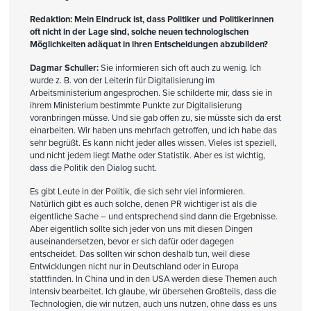
Redaktion: Mein Eindruck ist, dass Politiker und Politikerinnen
oft nicht in der Lage sind, solche neuen technologischen
Möglichkeiten adäquat in ihren Entscheidungen abzubilden?
Dagmar Schuller:
Sie informieren sich oft auch zu wenig. Ich
wurde z. B. von der Leiterin für Digitalisierung im
Arbeitsministerium angesprochen. Sie schilderte mir, dass sie in
ihrem Ministerium bestimmte Punkte zur Digitalisierung
voranbringen müsse. Und sie gab offen zu, sie müsste sich da erst
einarbeiten. Wir haben uns mehrfach getroffen, und ich habe das
sehr begrüßt. Es kann nicht jeder alles wissen. Vieles ist speziell,
und nicht jedem liegt Mathe oder Statistik. Aber es ist wichtig,
dass die Politik den Dialog sucht.
Es gibt Leute in der Politik, die sich sehr viel informieren.
Natürlich gibt es auch solche, denen PR wichtiger ist als die
eigentliche Sache – und entsprechend sind dann die Ergebnisse.
Aber eigentlich sollte sich jeder von uns mit diesen Dingen
auseinandersetzen, bevor er sich dafür oder dagegen
entscheidet. Das sollten wir schon deshalb tun, weil diese
Entwicklungen nicht nur in Deutschland oder in Europa
stattfinden. In China und in den USA werden diese Themen auch
intensiv bearbeitet. Ich glaube, wir übersehen Großteils, dass die
Technologien, die wir nutzen, auch uns nutzen, ohne dass es uns