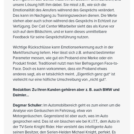
unsere Lösung hilft ihm dabei. Sie misst z.B., wie sich die
Emotionalität des Anrufers während des Gesprächs verändert.
Das kann im Nachgang zu Trainingszwecken dienen. Die Werte
stehen aber auch schon während des Gesprächs in Echtzeit zur
Verfügung. Der Call Center Mitarbeiter sieht das als Kurve vor
sich auf dem Bildschirm, und er kann dieses unmittelbare
Feedback für seine Gesprächsführung nutzen.
Wichtige Rückschlüsse kann Emotionserkennung auch in der
Marktforschung liefern. Hier lässt sich z.B. anhand bestimmter
Parameter messen, wie gut ein Proband eine Marke oder ein
Produkt findet. Traditionell nutzt man hier Befragungen Face-to-
Face. Doch es kann vorkommen, dass ein Proband etwas
anderes sagt, als er tatsächlich meint. „Eigentlich ganz gut“ ist
vielleicht nur eine höfliche Umschreibung von „nicht gut“.
Redaktion: Zu Ihren Kunden gehören aber z. B. auch BMW und
Daimler…
Dagmar Schuller:
Im Automobilbereich geht es zum einen um die
Analyse von Geräuschen im Fahrzeug, etwa von
Motorgeräuschen. Gegenstand ist aber auch, was im Auto
gesprochen wird. Das ist ein bisschen wie bei K.I.T.T., dem Auto in
der TV-Serie Knight Rider. Hier versteht das intelligente Auto
seinen Besitzer, den Serien-Helden Michael Knight, perfekt. Es