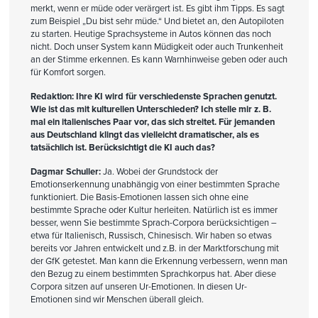
merkt, wenn er müde oder verärgert ist. Es gibt ihm Tipps. Es sagt
zum Beispiel „Du bist sehr müde.“ Und bietet an, den Autopiloten
zu starten. Heutige Sprachsysteme in Autos können das noch
nicht. Doch unser System kann Müdigkeit oder auch Trunkenheit
an der Stimme erkennen. Es kann Warnhinweise geben oder auch
für Komfort sorgen.
Redaktion: Ihre KI wird für verschiedenste Sprachen genutzt.
Wie ist das mit kulturellen Unterschieden? Ich stelle mir z. B.
mal ein italienisches Paar vor, das sich streitet. Für jemanden
aus Deutschland klingt das vielleicht dramatischer, als es
tatsächlich ist. Berücksichtigt die KI auch das?
Dagmar Schuller:
Ja. Wobei der Grundstock der
Emotionserkennung unabhängig von einer bestimmten Sprache
funktioniert. Die Basis-Emotionen lassen sich ohne eine
bestimmte Sprache oder Kultur herleiten. Natürlich ist es immer
besser, wenn Sie bestimmte Sprach-Corpora berücksichtigen –
etwa für Italienisch, Russisch, Chinesisch. Wir haben so etwas
bereits vor Jahren entwickelt und z.B. in der Marktforschung mit
der GfK getestet. Man kann die Erkennung verbessern, wenn man
den Bezug zu einem bestimmten Sprachkorpus hat. Aber diese
Corpora sitzen auf unseren Ur-Emotionen. In diesen Ur-
Emotionen sind wir Menschen überall gleich.