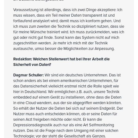
Voraussetzung ist allerdings, dass ich zwei Dinge akzeptiere: Ich
muss wissen, dass ein Teil meiner Daten transparent ist und
fortlaufend analysiert wird; damit muss ich konform gehen. Und
ich muss zum zweiten die Technik so diszipliniert nutzen, dass sie
für meine Wünsche trainiert wird. Ich muss zurückmelden, was ich
gut oder nicht gut finde. Sonst kann das System nicht auf mich
zugeschnitten werden. Je mehr ich mich mit der Technik
austausche, umso besser die Möglichkeiten zur Anpassung.
Redaktion: Welchen Stellenwert hat bei Ihrer Arbeit die
Sicherheit von Daten?
Dagmar Schuller:
Wir sind ein deutsches Unternehmen. Das ist
schon anders als bei einem amerikanischen Unternehmen, für
das Datensicherheit vielleicht erstmal nicht die Rolle spielt wie
hier in Deutschland. Wir ermöglichen z.B. auch, unsere Technik
embedded auf einem Gerät zu installieren, ohne dass die Daten
in eine Cloud wandern, aus der sie abgegriffen werden könnten.
So erhält der Nutzer die Daten bei sich auf seinem Endgerät. Der
Nutzer muss auch entscheiden können, ob er seine Daten für
seinen Arzt freigeben möchte oder nicht. Er kann die
Depressionsdiagnostik auch nur als eine Art Selfmonitoring
nutzen. Das ist die Frage nach dem Umgang mit einer solchen
Technologie; vor der steht die Gesellschaft als Ganzes.