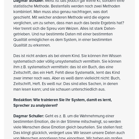
Dagmar Schuller:
Meist ist das jedoch gar keine KI, sondern eine
statistische Methode. Bestenfalls werden noch zwei Methoden
kombiniert. Man muss also genau nachfragen, was dort
geschieht. Mit welcher anderen Methode wird die eigene
verglichen, um zu sehen, dass man auch das beste Ergebnis hat?
Hier trennt sich die Spreu vom Weizen. Alles ist stark Daten-
getrieben. Und nur bestimmte Daten mit einer bestimmten
Qualität ermöglichen es dem System, in einer bestimmten
Qualität zu erkennen.
Das ist nicht anders als bei einem Kind. Sie können ihm Wissen
systematisch oder völlig unsystematisch vermitteln. Sie können
ihm z.B. systematisch vermitteln: das ist ein Buch, das eine
Zeitschrift, das ein Heft. Fehlt diese Systematik, lernt das Kind
zwar immer noch was. Aber es weiß dann vielleicht nicht: Buch,
Zeitschrift, Heft. Es weiß nur: Das sind alles Sachen, in denen
man lesen kann; und sie schauen unterschiedlich aus.
Redaktion: Wie trainieren Sie Ihr System, damit es lernt,
Sprecher zu analysieren?
Dagmar Schuller:
Geht es z. B. um die Wahrnehmung einer
bestimmten Emotion, die in der Stimme mitschwingt, so werden
viele Menschen diese Emotion gleich beurteilen. Sie stellen fest:
Das klingt glücklich, verärgert usw. Wir lassen unsere Daten auch
von Menschen annotieren bzw. einordnen. Wir haben ein großes