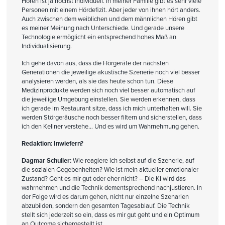
Hören ist ja höchst individuell. In meiner Familie gibt es sehr viele
Personen mit einem Hördefizit. Aber jeder von ihnen hört anders.
Auch zwischen dem weiblichen und dem männlichen Hören gibt
es meiner Meinung nach Unterschiede. Und gerade unsere
Technologie ermöglicht ein entsprechend hohes Maß an
Individualisierung.
Ich gehe davon aus, dass die Hörgeräte der nächsten
Generationen die jeweilige akustische Szenerie noch viel besser
analysieren werden, als sie das heute schon tun. Diese
Medizinprodukte werden sich noch viel besser automatisch auf
die jeweilige Umgebung einstellen. Sie werden erkennen, dass
ich gerade im Restaurant sitze, dass ich mich unterhalten will. Sie
werden Störgeräusche noch besser filtern und sicherstellen, dass
ich den Kellner verstehe… Und es wird um Wahrnehmung gehen.
Redaktion: Inwiefern?
Dagmar Schuller:
Wie reagiere ich selbst auf die Szenerie, auf
die sozialen Gegebenheiten? Wie ist mein aktueller emotionaler
Zustand? Geht es mir gut oder eher nicht? – Die KI wird das
wahrnehmen und die Technik dementsprechend nachjustieren. In
der Folge wird es darum gehen, nicht nur einzelne Szenarien
abzubilden, sondern den gesamten Tagesablauf. Die Technik
stellt sich jederzeit so ein, dass es mir gut geht und ein Optimum
an Outcome sichergestellt ist.