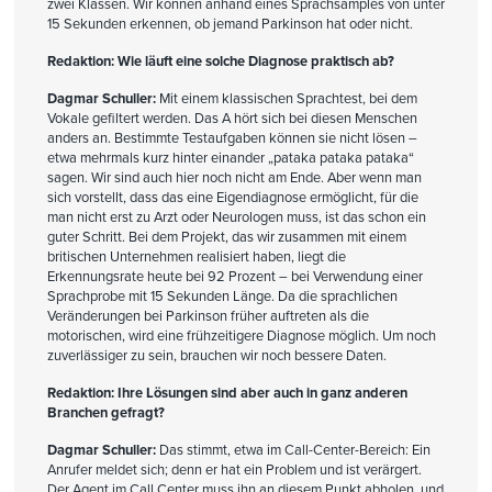
zwei Klassen. Wir können anhand eines Sprachsamples von unter
15 Sekunden erkennen, ob jemand Parkinson hat oder nicht.
Redaktion: Wie läuft eine solche Diagnose praktisch ab?
Dagmar Schuller:
Mit einem klassischen Sprachtest, bei dem
Vokale gefiltert werden. Das A hört sich bei diesen Menschen
anders an. Bestimmte Testaufgaben können sie nicht lösen –
etwa mehrmals kurz hinter einander „pataka pataka pataka“
sagen. Wir sind auch hier noch nicht am Ende. Aber wenn man
sich vorstellt, dass das eine Eigendiagnose ermöglicht, für die
man nicht erst zu Arzt oder Neurologen muss, ist das schon ein
guter Schritt. Bei dem Projekt, das wir zusammen mit einem
britischen Unternehmen realisiert haben, liegt die
Erkennungsrate heute bei 92 Prozent – bei Verwendung einer
Sprachprobe mit 15 Sekunden Länge. Da die sprachlichen
Veränderungen bei Parkinson früher auftreten als die
motorischen, wird eine frühzeitigere Diagnose möglich. Um noch
zuverlässiger zu sein, brauchen wir noch bessere Daten.
Redaktion: Ihre Lösungen sind aber auch in ganz anderen
Branchen gefragt?
Dagmar Schuller:
Das stimmt, etwa im Call-Center-Bereich: Ein
Anrufer meldet sich; denn er hat ein Problem und ist verärgert.
Der Agent im Call Center muss ihn an diesem Punkt abholen, und