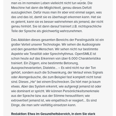
man es im normalen Leben vielleicht nicht tun würde. Die
Maschine hat dann die Möglichkeit, genau dieses Defizit
auszugleichen. Dafür muss man ihr aber erst einmal sagen, was
das und das ist, damit sie es überhaupt erkennen kann. Hat sie
es gelernt, kann sie es besser wahrnehmen als jemand, der nicht
genau hinhört. Sie ist dann darauf trainiert z.B. nichtsprachliche
Teile der Sprache als gleichwertig wahrzunehmen.
Das Abbilden dieses gesamten Bereichs der Paralinguistik ist ein
großer Vorteil unserer Technologie. Wir sehen die Audiosignale
und den gesamten Menschen. Wir sehen nicht nur bestimmte
Aspekte wie Tonalität oder Sprechrhythmus. OpenSMILE ist
schon heute auf das Erkennen von über 6.000 Charakteristika
trainiert. Ein Zögern, eine bestimmte Betonung,
Aussprachevarianten, Dialekte… – Es wird nicht nur der Ton
gehört, sondern auch die Schwankung, der Verlauf eines Signals
oder Atemgeräusche, die zum Beispiel fast komplett nicht tonal
sind. Dieses „Ha“ bei einem Erschrecken. Da hört man ja kaum
etwas. Aber das System erkennt, wie aufgeregt jemand ist oder
wie dominant er spricht. Wir können Persönlichkeitsmerkmale
aus der Sprache bzw. aus der Stimme herausfiltern; wie
extrovertiert jemand ist, wie empathisch er reagiert… Es sind
Dinge, die man sehr vielfältig einsetzen kann.
Redaktion: Etwa im Gesundheitsbereich, in dem Sie stark