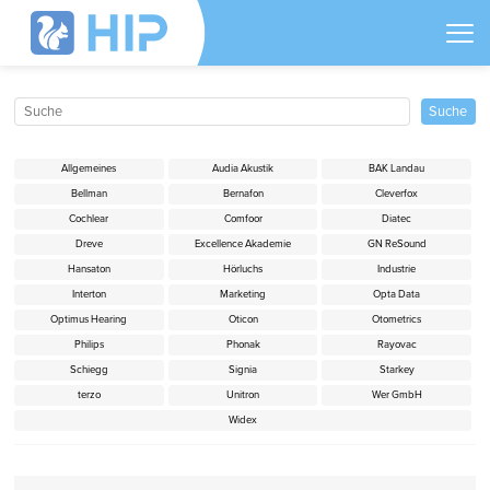
Allgemeines
Audia Akustik
BAK Landau
Bellman
Bernafon
Cleverfox
Cochlear
Comfoor
Diatec
Dreve
Excellence Akademie
GN ReSound
Hansaton
Hörluchs
Industrie
Interton
Marketing
Opta Data
Optimus Hearing
Oticon
Otometrics
Philips
Phonak
Rayovac
Schiegg
Signia
Starkey
terzo
Unitron
Wer GmbH
Widex