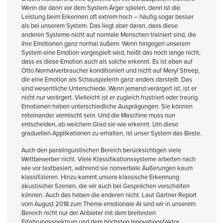
Wenn die dann vor dem System Ärger spielen, dann ist die
Leistung beim Erkennen oft extrem hoch – häufig sogar besser
als bei unserem System. Das liegt aber daran, dass diese
anderen Systeme nicht auf normale Menschen trainiert sind, die
ihre Emotionen ganz normal äußern. Wenn hingegen unserem
System eine Emotion vorgespielt wird, heißt das noch lange nicht,
dass es diese Emotion auch als solche erkennt. Es ist eben auf
Otto Normalverbraucher konditioniert und nicht auf Meryl Streep,
die eine Emotion als Schauspielerin ganz anders darstellt. Das
sind wesentliche Unterschiede. Wenn jemand verärgert ist, ist er
nicht nur verärgert. Vielleicht ist er zugleich frustriert oder traurig.
Emotionen haben unterschiedliche Ausprägungen. Sie können
miteinander vermischt sein. Und die Maschine muss nun
entscheiden, ab welchem Grad sie wie erkennt. Um diese
graduellen Applikationen zu erhalten, ist unser System das Beste.
Auch den paralinguistischen Bereich berücksichtigen viele
Wettbewerber nicht. Viele Klassifikationssysteme arbeiten nach
wie vor textbasiert, während sie nonverbale Äußerungen kaum
klassifizieren. Hinzu kommt unsere klassische Erkennung
akustischer Szenen, die wir auch bei Gesprächen vorschalten
können. Auch das haben die anderen nicht. Laut Gartner Report
vom August 2018 zum Thema emotionale AI sind wir in unserem
Bereich nicht nur der Anbieter mit dem breitesten
Erfahrungsspektrum und dem höchsten Innovationsfaktor,