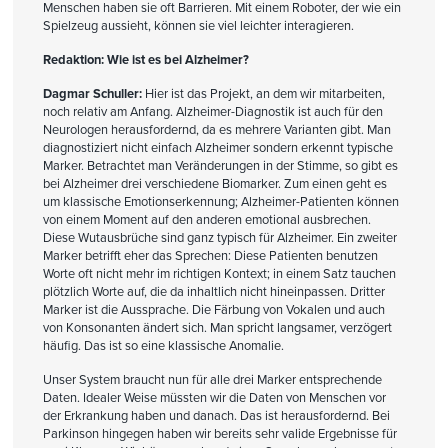
Menschen haben sie oft Barrieren. Mit einem Roboter, der wie ein
Spielzeug aussieht, können sie viel leichter interagieren.
Redaktion: Wie ist es bei Alzheimer?
Dagmar Schuller:
Hier ist das Projekt, an dem wir mitarbeiten,
noch relativ am Anfang. Alzheimer-Diagnostik ist auch für den
Neurologen herausfordernd, da es mehrere Varianten gibt. Man
diagnostiziert nicht einfach Alzheimer sondern erkennt typische
Marker. Betrachtet man Veränderungen in der Stimme, so gibt es
bei Alzheimer drei verschiedene Biomarker. Zum einen geht es
um klassische Emotionserkennung; Alzheimer-Patienten können
von einem Moment auf den anderen emotional ausbrechen.
Diese Wutausbrüche sind ganz typisch für Alzheimer. Ein zweiter
Marker betrifft eher das Sprechen: Diese Patienten benutzen
Worte oft nicht mehr im richtigen Kontext; in einem Satz tauchen
plötzlich Worte auf, die da inhaltlich nicht hineinpassen. Dritter
Marker ist die Aussprache. Die Färbung von Vokalen und auch
von Konsonanten ändert sich. Man spricht langsamer, verzögert
häufig. Das ist so eine klassische Anomalie.
Unser System braucht nun für alle drei Marker entsprechende
Daten. Idealer Weise müssten wir die Daten von Menschen vor
der Erkrankung haben und danach. Das ist herausfordernd. Bei
Parkinson hingegen haben wir bereits sehr valide Ergebnisse für