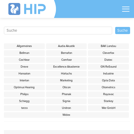
Allgemeines
Audia Akustik
BAK Landau
Bellman
Bernafon
Cleverfox
Cochlear
Comfoor
Diatec
Dreve
Excellence Akademie
GN ReSound
Hansaton
Hörluchs
Industrie
Interton
Marketing
Opta Data
Optimus Hearing
Oticon
Otometrics
Philips
Phonak
Rayovac
Schiegg
Signia
Starkey
terzo
Unitron
Wer GmbH
Widex