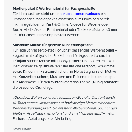
Medienpaket & Werbematerial für Fachgeschäfte
Für Hörakustiker steht unter
hörluchs.com/downloads
ein
umfassendes Medienpaket kostenlos zum Download bereit –
inkl. Imagebilder für Print & Online, Videos für Website oder
Social Media Assets. Printmaterial oder Thekenaufsteller können
im Hörluchs® Onlineshop bestellt werden.
Saisonale Motive für gezielte Kundenansprache
Für jede Jahreszeit bietet Hörluchs® passendes Werbematerial –
abgestimmt auf typische Freizeit- und Alltagssituationen. Im
Frühjahr stehen Motive mit Hobbygärtnern und Bikern im Fokus.
Der Sommer zeigt Bildwelten rund um Wassersport, Schwimmer
sowie Kinder mit Paukenröhrchen. Im Herbst eignen sich Motive
mit Konzertbesuchern, Musikern und Reisenden besonders gut
zur Ansprache. Für den Winter liefert das Thema „Ruhig schlafen“
die passende Grundlage.
„Gerade in Zeiten von austauschbarem Einheits-Content durch
KI-Tools setzen wir bewusst auf hochwertige Motive mit echtem
Wiedererkennungswert. So entsteht Werbematerial, das hängen
bleibt – visuell stark, emotional und inhaltlich relevant.“
– Felix
Ehrhardt, Abteilungsleiter Marketing
Gender-Hinweis