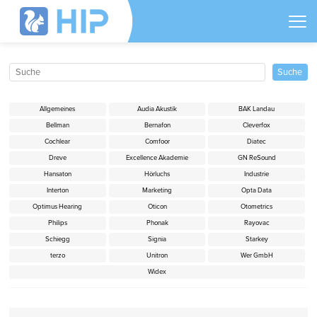
Allgemeines
Audia Akustik
BAK Landau
Bellman
Bernafon
Cleverfox
Cochlear
Comfoor
Diatec
Dreve
Excellence Akademie
GN ReSound
Hansaton
Hörluchs
Industrie
Interton
Marketing
Opta Data
Optimus Hearing
Oticon
Otometrics
Philips
Phonak
Rayovac
Schiegg
Signia
Starkey
terzo
Unitron
Wer GmbH
Widex