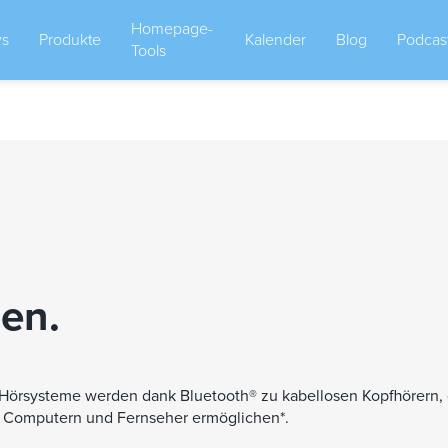
Homepage-
s
Produkte
Kalender
Blog
Podcas
Tools
ben.
Hörsysteme werden dank Bluetooth® zu kabellosen Kopfhörern, 
, Computern und Fernseher ermöglichen*.