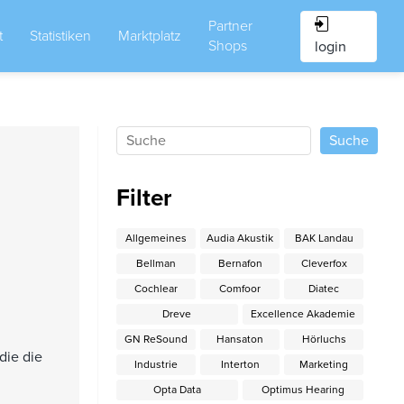
Partner
t
Statistiken
Marktplatz
Shops
login
Filter
Allgemeines
Audia Akustik
BAK Landau
Bellman
Bernafon
Cleverfox
Cochlear
Comfoor
Diatec
Dreve
Excellence Akademie
GN ReSound
Hansaton
Hörluchs
die die
Industrie
Interton
Marketing
Opta Data
Optimus Hearing