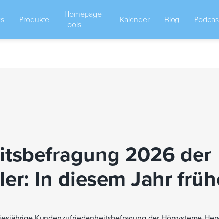
Homepage-
s
Produkte
Kalender
Blog
Podcas
Tools
eits­befragung 2026 der
er: In diesem Jahr früh
diesjährige Kundenzufriedenheitsbefragung der Hörsysteme-Herst