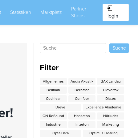
Partner
t
Statistiken
Marktplatz
Shops
login
Filter
Allgemeines
Audia Akustik
BAK Landau
Bellman
Bernafon
Cleverfox
Cochlear
Comfoor
Diatec
Dreve
Excellence Akademie
er!
GN ReSound
Hansaton
Hörluchs
Industrie
Interton
Marketing
Opta Data
Optimus Hearing
eller,