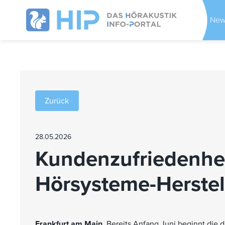
New
Zurück
28.05.2026
Kunden­zufrieden­­h
Hörsysteme-Herstell
Frankfurt am Main.
Bereits Anfang Juni beginnt die 