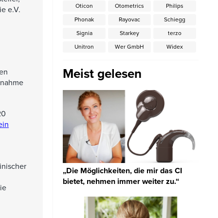
Oticon
Otometrics
Philips
e e.V.
Phonak
Rayovac
Schiegg
Signia
Starkey
terzo
Unitron
Wer GmbH
Widex
Meist gelesen
den
ilnahme
20
ein
inischer
„Die Möglichkeiten, die mir das CI
bietet, nehmen immer weiter zu.“
ie