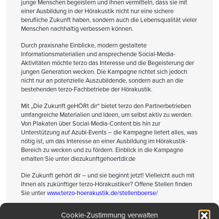
junge Menschen begeistern und ihnen vermitteln, dass sie mit
einer Ausbildung in der Hörakustik nicht nur eine sichere
berufliche Zukunft haben, sondern auch die Lebensqualität vieler
Menschen nachhaltig verbessern können.
Durch praxisnahe Einblicke, modern gestaltete
Informationsmaterialien und ansprechende Social-Media-
Aktivitäten möchte terzo das Interesse und die Begeisterung der
jungen Generation wecken. Die Kampagne richtet sich jedoch
nicht nur an potenzielle Auszubildende, sondern auch an die
bestehenden terzo-Fachbetriebe der Hörakustik.
Mit „Die Zukunft geHÖRt dir“ bietet terzo den Partnerbetrieben
umfangreiche Materialien und Ideen, um selbst aktiv zu werden.
Von Plakaten über Social-Media-Content bis hin zur
Unterstützung auf Azubi-Events – die Kampagne liefert alles, was
nötig ist, um das Interesse an einer Ausbildung im Hörakustik-
Bereich zu wecken und zu fördern. Einblick in die Kampagne
erhalten Sie unter diezukunftgehoertdir.de
Die Zukunft gehört dir – und sie beginnt jetzt! Vielleicht auch mit
Ihnen als zukünftiger terzo-Hörakustiker? Offene Stellen finden
Sie unter
www.terzo-hoerakustik.de/stellenboerse/
Cookie-Zustimmung verwalten