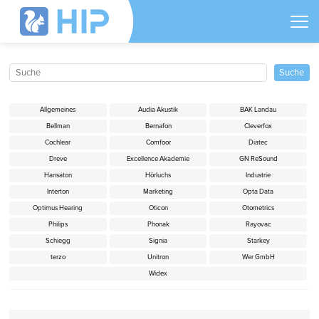
Allgemeines
Audia Akustik
BAK Landau
Bellman
Bernafon
Cleverfox
Cochlear
Comfoor
Diatec
Dreve
Excellence Akademie
GN ReSound
Hansaton
Hörluchs
Industrie
Interton
Marketing
Opta Data
Optimus Hearing
Oticon
Otometrics
Philips
Phonak
Rayovac
Schiegg
Signia
Starkey
terzo
Unitron
Wer GmbH
Widex