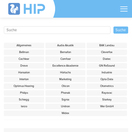
Allgemeines
Audia Akustik
BAK Landau
Bellman
Bernafon
Cleverfox
Cochlear
Comfoor
Diatec
Dreve
Excellence Akademie
GN ReSound
Hansaton
Hörluchs
Industrie
Interton
Marketing
Opta Data
Optimus Hearing
Oticon
Otometrics
Philips
Phonak
Rayovac
Schiegg
Signia
Starkey
terzo
Unitron
Wer GmbH
Widex