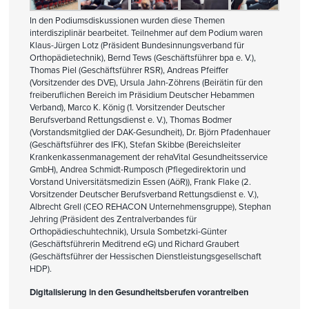
In den Podiumsdiskussionen wurden diese Themen
interdisziplinär bearbeitet. Teilnehmer auf dem Podium waren
Klaus-Jürgen Lotz (Präsident Bundesinnungsverband für
Orthopädietechnik), Bernd Tews (Geschäftsführer bpa e. V.),
Thomas Piel (Geschäftsführer RSR), Andreas Pfeiffer
(Vorsitzender des DVE), Ursula Jahn-Zöhrens (Beirätin für den
freiberuflichen Bereich im Präsidium Deutscher Hebammen
Verband), Marco K. König (1. Vorsitzender Deutscher
Berufsverband Rettungsdienst e. V.), Thomas Bodmer
(Vorstandsmitglied der DAK-Gesundheit), Dr. Björn Pfadenhauer
(Geschäftsführer des IFK), Stefan Skibbe (Bereichsleiter
Krankenkassenmanagement der rehaVital Gesundheitsservice
GmbH), Andrea Schmidt-Rumposch (Pflegedirektorin und
Vorstand Universitätsmedizin Essen (AöR)), Frank Flake (2.
Vorsitzender Deutscher Berufsverband Rettungsdienst e. V.),
Albrecht Grell (CEO REHACON Unternehmensgruppe), Stephan
Jehring (Präsident des Zentralverbandes für
Orthopädieschuhtechnik), Ursula Sombetzki-Günter
(Geschäftsführerin Meditrend eG) und Richard Graubert
(Geschäftsführer der Hessischen Dienstleistungsgesellschaft
HDP).
Digitalisierung in den Gesundheitsberufen vorantreiben