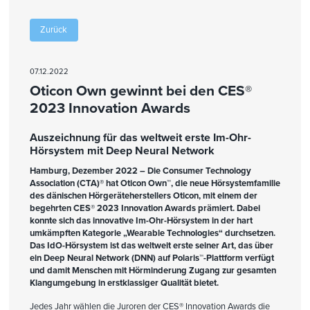
Zurück
07.12.2022
Oticon Own gewinnt bei den CES®
2023 Innovation Awards
Auszeichnung für das weltweit erste Im-Ohr-
Hörsystem mit Deep Neural Network
Hamburg, Dezember 2022 – Die
Consumer Technology
Association (CTA)
® hat
Oticon Own
™, die
neue Hörsystemfamilie
des dänischen Hörgeräteherstellers Oticon, mit einem der
begehrten CES
®
2023 Innovation
Awards prämiert. Dabei
konnte sich das
innovative Im-Ohr-Hörsystem
in der hart
umkämpften Kategorie „
Wearable Technologies“ durchsetzen.
Das IdO-Hörsystem ist das weltweit erste seiner Art, das über
ein Deep Neural Network (DNN) auf Polaris
™-Plattform
verfügt
und damit Menschen mit Hörminderung Zugang zur gesamten
Klangumgebung in erstklassiger Qualität bietet.
Jedes Jahr wählen die Juroren der CES® Innovation Awards die