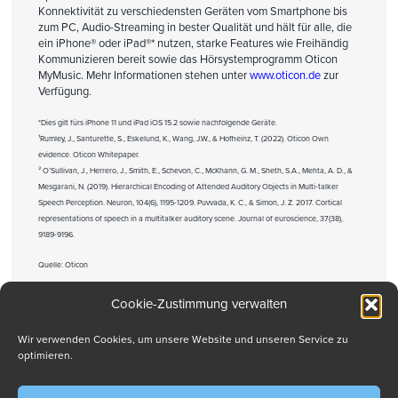
Konnektivität zu verschiedensten Geräten vom Smartphone bis
zum PC, Audio-Streaming in bester Qualität und hält für alle, die
ein iPhone® oder iPad®* nutzen, starke Features wie Freihändig
Kommunizieren bereit sowie das Hörsystemprogramm Oticon
MyMusic. Mehr Informationen stehen unter
www.oticon.de
zur
Verfügung.
*Dies gilt fürs iPhone 11 und iPad iOS 15.2 sowie nachfolgende Geräte.
¹Rumley, J., Santurette, S., Eskelund, K., Wang, J.W., & Hofheinz, T. (2022). Oticon Own
evidence. Oticon Whitepaper.
² O’Sullivan, J., Herrero, J., Smith, E., Schevon, C., McKhann, G. M., Sheth, S.A., Mehta, A. D., &
Mesgarani, N. (2019). Hierarchical Encoding of Attended Auditory Objects in Multi-talker
Speech Perception. Neuron, 104(6), 1195-1209. Puvvada, K. C., & Simon, J. Z. 2017. Cortical
representations of speech in a multitalker auditory scene. Journal of euroscience, 37(38),
9189-9196.
Quelle: Oticon
Cookie-Zustimmung verwalten
Drucken
Wir verwenden Cookies, um unsere Website und unseren Service zu
optimieren.