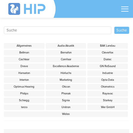
Allgemeines
Audia Akustik
BAK Landau
Bellman
Bernafon
Cleverfox
Cochlear
Comfoor
Diatec
Dreve
Excellence Akademie
GN ReSound
Hansaton
Hörluchs
Industrie
Interton
Marketing
Opta Data
Optimus Hearing
Oticon
Otometrics
Philips
Phonak
Rayovac
Schiegg
Signia
Starkey
terzo
Unitron
Wer GmbH
Widex