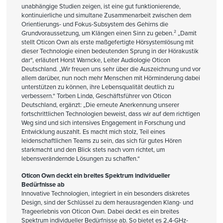
unabhängige Studien zeigen, ist eine gut funktionierende,
kontinuierliche und simultane Zusammenarbeit zwischen dem
Orientierungs- und Fokus-Subsystem des Gehirns die
Grundvoraussetzung, um Klängen einen Sinn zu geben.² „Damit
stellt Oticon Own als erste maßgefertigte Hörsystemlösung mit
dieser Technologie einen bedeutenden Sprung in der Hörakustik
dar“, erläutert Horst Warncke, Leiter Audiologie Oticon
Deutschland. „Wir freuen uns sehr über die Auszeichnung und vor
allem darüber, nun noch mehr Menschen mit Hörminderung dabei
unterstützen zu können, ihre Lebensqualität deutlich zu
verbessern.“ Torben Lindø, Geschäftsführer von Oticon
Deutschland, ergänzt: „Die erneute Anerkennung unserer
fortschrittlichen Technologien beweist, dass wir auf dem richtigen
Weg sind und sich intensives Engagement in Forschung und
Entwicklung auszahlt. Es macht mich stolz, Teil eines
leidenschaftlichen Teams zu sein, das sich für gutes Hören
starkmacht und den Blick stets nach vorn richtet, um
lebensverändernde Lösungen zu schaffen.“
Oticon Own deckt ein breites Spektrum individueller
Bedürfnisse ab
Innovative Technologien, integriert in ein besonders diskretes
Design, sind der Schlüssel zu dem herausragenden Klang- und
Trageerlebnis von Oticon Own. Dabei deckt es ein breites
Spektrum individueller Bedürfnisse ab. So bietet es 2,4-GHz-