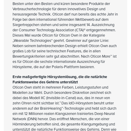
Besten unter den Besten und küren besondere Produkte der
Verbrauchertechnologie für deren innovatives Design und
herausragende Technik. Oticon darf nun bereits das achte Jahr in
Folge bei dem international führenden Wettbewerb auf dem
Siegertreppchen stehen und seine insgesamt 14. Auszeichnung
der Consumer Technology Association (CTA)® entgegennehmen.
Dieses Mal wurde Oticon für Oticon Own in der Kategorie
„Wearable Technologies“ geehrt. Gewinner auf ganzer Linie:
Neben seinem bahnbrechenden Design erhielt Oticon Own auch
großes Lob für seine technischen Features, die in allen
Bewertungskriterien sehr gut abschnitten. Nach Oticon More™ ist
es für Oticon die sechste internationale Auszeichnung für
Hörsysteme, die auf der Polaris-Plattform basieren.
Erste maßgefertigte Hörsystemlösung, die die natürliche
Funktionsweise des Gehirns unterstützt
Oticon Own steht in mehreren Farben, Leistungsstufen und
Modellen zur Wahl. Durch besondere Diskretion zeichnet sich
dabei das Modell IIC (Invisible-in-Canal) aus, das in neun von
zehn Ohren nicht sichtbar ist.¹ Das IdO-Hörsystem beruht unter
anderem auf der BrainHearing™-Technologie und hebt sich durch
ein mit 12 Millionen realen Klangszenen trainiertes Deep Neural
Network (DNN) hervor. Das eröffnet Menschen, die von einer
Hörminderung betroffen sind, die gesamte Klangumgebung und
unterstützt die natürliche Funktionsweise des Gehirns. Denn wie