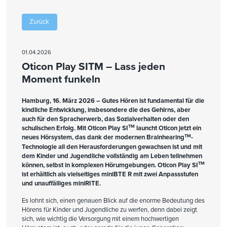
Zurück
01.04.2026
Oticon Play SITM – Lass jeden
Moment funkeln
Hamburg, 16. März 2026 –
Gutes Hören ist fundamental für die
kindliche Entwicklung, insbesondere die des Gehirns, aber
auch für den Spracherwerb, das Sozialverhalten oder den
TM
schulischen Erfolg. Mit Oticon Play SI
launcht Oticon jetzt ein
TM
neues Hörsystem, das dank der modernen Brainhearing
-
Technologie all den Herausforderungen gewachsen ist und mit
dem Kinder und Jugendliche vollständig am Leben teilnehmen
TM
können, selbst in komplexen Hörumgebungen. Oticon Play SI
ist erhältlich als vielseitiges miniBTE R mit zwei Anpassstufen
und unauffälliges miniRITE.
Es lohnt sich, einen genauen Blick auf die enorme Bedeutung des
Hörens für Kinder und Jugendliche zu werfen, denn dabei zeigt
sich, wie wichtig die Versorgung mit einem hochwertigen