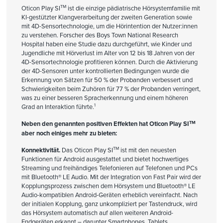
TM
Oticon Play SI
ist die einzige pädiatrische Hörsystemfamilie mit
KI-gestützter Klangverarbeitung der zweiten Generation sowie
mit 4D-Sensortechnologie, um die Hörintention der Nutzer:innen
zu verstehen. Forscher des Boys Town National Research
Hospital haben eine Studie dazu durchgeführt, wie Kinder und
Jugendliche mit Hörverlust im Alter von 12 bis 18 Jahren von der
4D-Sensortechnologie profitieren können. Durch die Aktivierung
der 4D-Sensoren unter kontrollierten Bedingungen wurde die
Erkennung von Sätzen für 50 % der Probanden verbessert und
Schwierigkeiten beim Zuhören für 77 % der Probanden verringert,
was zu einer besseren Spracherkennung und einem höheren
1
Grad an Interaktion führte.
TM
Neben den genannten positiven Effekten hat Oticon Play SI
aber noch einiges mehr zu bieten:
TM
Konnektivität.
Das Oticon Play SI
ist mit den neuesten
Funktionen für Android ausgestattet und bietet hochwertiges
Streaming und freihändiges Telefonieren auf Telefonen und PCs
mit Bluetooth® LE Audio. Mit der Integration von Fast Pair wird der
Kopplungsprozess zwischen dem Hörsystem und Bluetooth® LE
Audio-kompatiblen Android-Geräten erheblich vereinfacht. Nach
der initialen Kopplung, ganz unkompliziert per Tastendruck, wird
das Hörsystem automatisch auf allen weiteren Android-
Endgeräten erkannt – darunter Smartphones, Tablets,