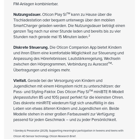
FM-Anlagen kombinierbar.
TM
Nutzungsdauer.
Oticon Play SI
kann zu Hause über die
Tischladestation oder bequem unterwegs über den mobilen
SmartCharger geladen werden. Die Nutzungsdauer beträgt einen
ganzen Tag nach nur einer Stunde laden und bereits bis zu vier
2
Stunden nach gerade mal 15 Minuten laden.
Diskrete Steuerung.
Die Oticon Companion App bietet Kindern
und ihren Eltern eine komfortable Möglichkeit zur Steuerung und
Anpassung des Hörerlebnisses: Lautstärkeregelung, Wechseln
TM
zwischen den Hörprogrammen, Verbindung zu Auracast
-
Übertragungen und einiges mehr.
Vielfalt.
Gerade bei der Versorgung von Kindern und
Jugendlichen mit einem Hörsystem nicht zu unterschätzen: der
TM
Pass- und Styling-Faktor. Das Oticon Play SI
miniBTE R-Modell
(Anpassstufen 85 und 105) passt perfekt für die kleinsten Ohren.
Das diskrete miniRITE wiederum fügt sich unauffällig in das
Leben von etwas älteren Kindern und Jugendlichen ein. Beide
Modelle stehen in einer großen Farbauswahl zur Verfügung:
passend für jeden Geschmack – und zu jeder Persönlichkeit.
1 Gordey & Preszcator (2025). Supporting meaningful participation in tweens and teens with
Oticon 4D Sensor technology. Oticon Research Brief.