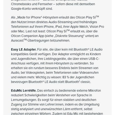
Chromebooks und Fernseher – sofern diese mit demselben
Google-Konto verknüpft sind.
TM
Als „Made for iPhone“-Hörsystem erlaubt das Oticon Play SI
den Nutzer:innen direktes Audio-Streaming und freihändiges
Telefonieren auf ihrem iPhone, iPad, ihrer Apple Watch, Vision Pro
TM
oder Mac. Last not least: Oticon Play SI
erlaubt es, über die
Oticon Companion App (siehe „Diskrete Steuerung“ unten) an
TM
Auracast
-Übertragungen teilzunehmen.
Easy LE Adapter.
Für alle, die über
kein mit Bluetooth® LE Audio
kompatibles Gerät verfügen. Der Adapter ermöglicht es Kindern
und Jugendlichen, ihre Lieblingsgeräte, die über einen
USB-C-
Anschluss verfügen, mit ihrem Hörsystem zu verbinden. So
erhalten
sie ein rundum besseres Erlebnis beim Streamen von
Audio, bei Videospielen,
beim Telefonieren oder Videoanrufen
und vielem mehr.
Wichtig zu wissen: 83 %
der Jugendlichen
1
bevorzugen
Bluetooth® LE Audio
statt Bluetooth
classic.
EduMic Lernhilfe.
Das einfach zu bedienende externe Mikrofon
reduziert Schwierigkeiten beim Verstehen von Sprache in
Lernumgebungen. Es sorgt für einen stabilen und deutlichen
Zugang zur Stimme von Lehrer:innen, indem es die Umgebung
stetig analysiert und unerwünschten Lärm entfernt, selbst
zwischen einzelnen Wörtern. Zudem ist Edu Mic mit bestehenden