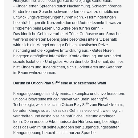
Hörsystem ist, auch, oder gerade für die junge Generation:
• Kinder lernen Sprechen durch Nachahmung. Schlecht hörende
Kinder können Sprache schwerer erlernen, was zu erheblichen
Entwicklungsverzögerungen führen kann. • Hörminderungen
beeinträchtigen die Konzentration und Aufmerksamkeit, was zu
Problemen beim Lesen und Schreiben führen kann. •
Das kindliche Gehirn verarbeitet Töne, Geräusche und Sprache
während der ersten Lebensjahre besonders intensiv. Deshalb
wirkt sich ein Mangel oder gar Fehlen akustischer Reize
nachteilig auf die kognitive Entwicklung aus. •
Gutes Hören
hingegen ermöglicht Interaktion, Kontaktfindung und verhindert
soziale Isolation. • Und gutes Hören dient der Sicherheit, denn es
hilft Kindern und Jugendlichen, sich zu orientieren und Gefahren
im Raum wahrzunehmen.
TM
Darum ist Oticon Play SI
eine ausgezeichnete Wahl
Klangumgebungen sind dynamisch, komplex und unvorhersehbar.
TM
Oticon-Hörsysteme mit der innovativen BrainHearing
-
TM
Technologie, wie sie auch in Oticon Play SI
zum Einsatz kommt,
bereiten Klänge so auf, dass das Gehirn sie so leicht wie möglich
verarbeiten und deshalb seine natürliche Leistung erbringen
kann. Denn neueste Erkenntnisse der Hörforschung bestätigen,
dass das Gehirn für seine Aufgaben den Zugang zur gesamten
Klangumgebung braucht – nicht nur zur Sprache.