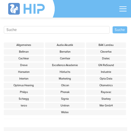
Allgemeines
Audia Akustik
BAK Landau
Bellman
Bernafon
Cleverfox
Cochlear
Comfoor
Diatec
Dreve
Excellence Akademie
GN ReSound
Hansaton
Hörluchs
Industrie
Interton
Marketing
Opta Data
Optimus Hearing
Oticon
Otometrics
Philips
Phonak
Rayovac
Schiegg
Signia
Starkey
terzo
Unitron
Wer GmbH
Widex