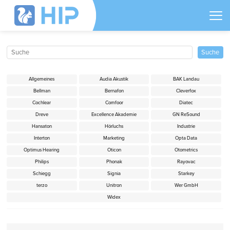
Allgemeines
Audia Akustik
BAK Landau
Bellman
Bernafon
Cleverfox
Cochlear
Comfoor
Diatec
Dreve
Excellence Akademie
GN ReSound
Hansaton
Hörluchs
Industrie
Interton
Marketing
Opta Data
Optimus Hearing
Oticon
Otometrics
Philips
Phonak
Rayovac
Schiegg
Signia
Starkey
terzo
Unitron
Wer GmbH
Widex