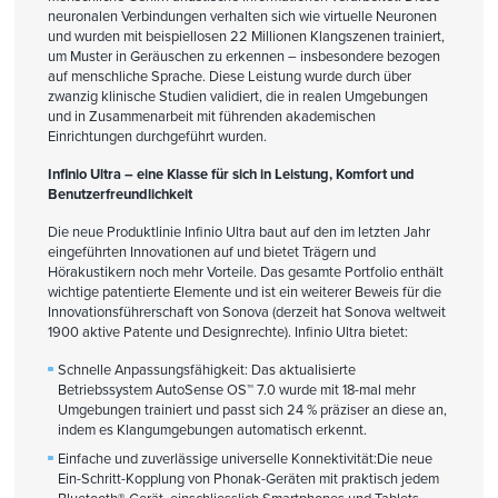
neuronalen Verbindungen verhalten sich wie virtuelle Neuronen
und wurden mit beispiellosen 22 Millionen Klangszenen trainiert,
um Muster in Geräuschen zu erkennen – insbesondere bezogen
auf menschliche Sprache. Diese Leistung wurde durch über
zwanzig klinische Studien validiert, die in realen Umgebungen
und in Zusammenarbeit mit führenden akademischen
Einrichtungen durchgeführt wurden.
Infinio Ultra – eine Klasse für sich in Leistung, Komfort und
Benutzerfreundlichkeit
Die neue Produktlinie Infinio Ultra baut auf den im letzten Jahr
eingeführten Innovationen auf und bietet Trägern und
Hörakustikern noch mehr Vorteile. Das gesamte Portfolio enthält
wichtige patentierte Elemente und ist ein weiterer Beweis für die
Innovationsführerschaft von Sonova (derzeit hat Sonova weltweit
1900 aktive Patente und Designrechte). Infinio Ultra bietet:
Schnelle Anpassungsfähigkeit
: Das aktualisierte
Betriebssystem AutoSense OS™ 7.0 wurde mit 18-mal mehr
Umgebungen trainiert und passt sich 24 % präziser an diese an,
indem es Klangumgebungen automatisch erkennt.
Einfache und zuverlässige universelle Konnektivität:
Die neue
Ein-Schritt-Kopplung von Phonak-Geräten mit praktisch jedem