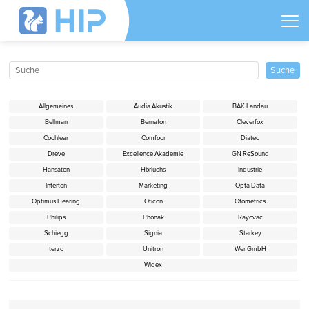
Allgemeines
Audia Akustik
BAK Landau
Bellman
Bernafon
Cleverfox
Cochlear
Comfoor
Diatec
Dreve
Excellence Akademie
GN ReSound
Hansaton
Hörluchs
Industrie
Interton
Marketing
Opta Data
Optimus Hearing
Oticon
Otometrics
Philips
Phonak
Rayovac
Schiegg
Signia
Starkey
terzo
Unitron
Wer GmbH
Widex