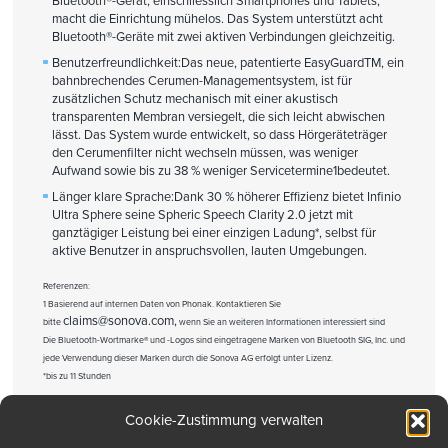
Bluetooth®-Gerät, einschliesslich Smartphones und Tablets,
macht die Einrichtung mühelos. Das System unterstützt acht
Bluetooth®-Geräte mit zwei aktiven Verbindungen gleichzeitig.
Benutzerfreundlichkeit:
Das neue, patentierte EasyGuardTM, ein
bahnbrechendes Cerumen-Managementsystem, ist für
zusätzlichen Schutz mechanisch mit einer akustisch
transparenten Membran versiegelt, die sich leicht abwischen
lässt. Das System wurde entwickelt, so dass Hörgeräteträger
den Cerumenfilter nicht wechseln müssen, was weniger
Aufwand sowie bis zu 38 % weniger Servicetermine1bedeutet.
Länger klare Sprache:
Dank 30 % höherer Effizienz bietet Infinio
Ultra Sphere seine Spheric Speech Clarity 2.0 jetzt mit
ganztägiger Leistung bei einer einzigen Ladung*, selbst für
aktive Benutzer in anspruchsvollen, lauten Umgebungen.
Referenzen:
1 Basierend auf internen Daten von Phonak. Kontaktieren Sie
claims@sonova.com,
bitte
wenn Sie an weiteren Informationen interessiert sind
Die Bluetooth-Wortmarke® und -Logos sind eingetragene Marken von Bluetooth SIG, Inc. und
jede Verwendung dieser Marken durch die Sonova AG erfolgt unter Lizenz.
*bis zu 11 Stunden
Cookie-Zustimmung verwalten
Drucken