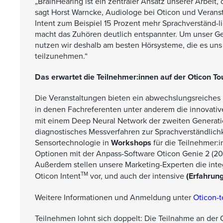
„BrainHearing ist ein zentraler Ansatz unserer Arbeit,
sagt Horst Warncke, Audiologe bei Oticon und Veransta
Intent zum Beispiel 15 Prozent mehr Sprachverständ-l
macht das Zuhören deutlich entspannter. Um unser Ge
nutzen wir deshalb am besten Hörsysteme, die es uns 
teilzunehmen.“
Das erwartet die Teilnehmer:innen auf der Oticon To
Die Veranstaltungen bieten ein abwechslungsreiche
in denen Fachreferenten unter anderem die innovativ
mit einem Deep Neural Network der zweiten Generati
diagnostisches Messverfahren zur Sprachverständlichke
Sensortechnologie in
Workshops
für die Teilnehmer:i
Optionen mit der Anpass-Software Oticon Genie 2 (202
Außerdem stellen unsere Marketing-Experten die int
TM
Oticon Intent
vor, und auch der intensive
(Erfahrun
Weitere Informationen und Anmeldung unter
Oticon-t
Teilnehmen lohnt sich doppelt: Die Teilnahme an der O