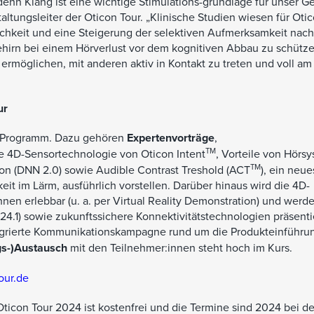
 denn Klang ist eine wichtige Stimulations-grundlage für unser Ge
ltungsleiter der Oticon Tour. „Klinische Studien wiesen für Oti
ichkeit und eine Steigerung der selektiven Aufmerksamkeit nach
hirn bei einem Hörverlust vor dem kognitiven Abbau zu schütze
ermöglichen, mit anderen aktiv in Kontakt zu treten und voll a
ur
s Programm. Dazu gehören
Expertenvorträge
,
TM
e 4D-Sensortechnologie von Oticon Intent
, Vorteile von Hörs
TM
on (DNN 2.0) sowie Audible Contrast Treshold (ACT
), ein neue
it im Lärm, ausführlich vorstellen. Darüber hinaus wird die 4D-
nnen erlebbar (u. a. per Virtual Reality Demonstration) und wer
4.1) sowie zukunftssichere Konnektivitätstechnologien präsentie
egrierte Kommunikationskampagne rund um die Produkteinführu
gs-)Austausch
mit den Teilnehmer:innen steht hoch im Kurs.
our.de
ticon Tour 2024 ist kostenfrei und die Termine sind 2024 bei de