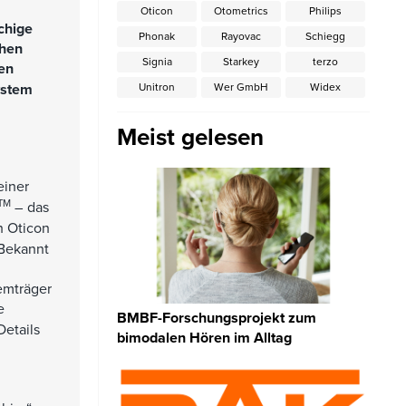
Oticon
Otometrics
Philips
chige
Phonak
Rayovac
Schiegg
chen
Signia
Starkey
terzo
en
ystem
Unitron
Wer GmbH
Widex
Meist gelesen
einer
TM
– das
n Oticon
 Bekannt
emträger
e
BMBF-Forschungsprojekt zum
Details
bimodalen Hören im Alltag