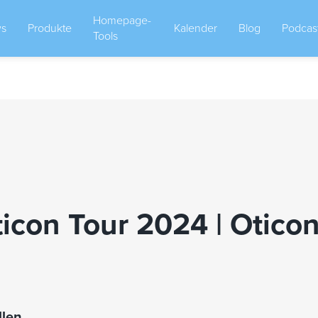
Homepage-
s
Produkte
Kalender
Blog
Podcas
Tools
con Tour 2024 | Otico
llen …