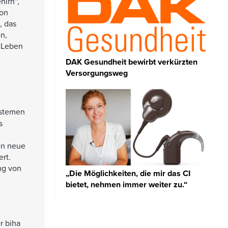
hirn“,
con
, das
n,
m Leben
DAK Gesundheit bewirbt verkürzten
Versorgungsweg
ystemen
s
den neue
rt.
ng von
„Die Möglichkeiten, die mir das CI
bietet, nehmen immer weiter zu.“
r biha