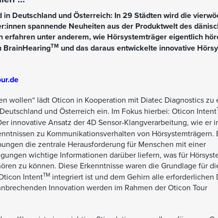
in Deutschland und Österreich: In 29 Städten wird die vierwö
er:innen spannende Neuheiten aus der Produktwelt des dänis
n erfahren unter anderem, wie Hörsystemträger eigentlich hör
TM
u BrainHearing
und das daraus entwickelte innovative Hörs
our.de
n wollen“ lädt Oticon in Kooperation mit Diatec Diagnostics zu 
Deutschland und Österreich ein. Im Fokus hierbei: Oticon Intent
er innovative Ansatz der 4D Sensor-Klangverarbeitung, wie er i
kenntnissen zu Kommunikationsverhalten von Hörsystemträgern.
bungen die zentrale Herausforderung für Menschen mit einer
gungen wichtige Informationen darüber liefern, was für Hörsyst
ören zu können. Diese Erkenntnisse waren die Grundlage für di
TM
Oticon Intent
integriert ist und dem Gehirn alle erforderlichen 
bahnbrechenden Innovation werden im Rahmen der Oticon Tour