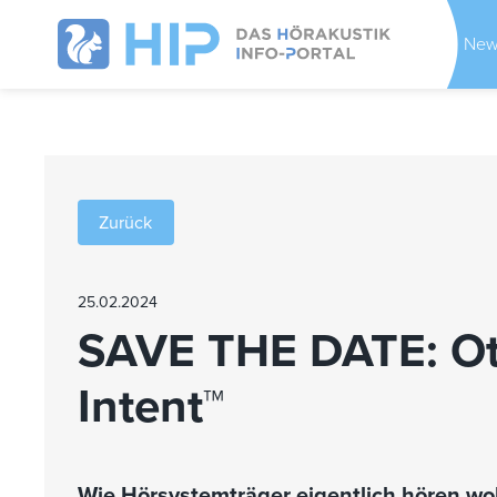
New
Zurück
25.02.2024
SAVE THE DATE: Oti
Intent™
Wie Hörsystemträger eigentlich hören wo