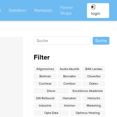
Partner
t
Statistiken
Marktplatz
Shops
login
Filter
Allgemeines
Audia Akustik
BAK Landau
Bellman
Bernafon
Cleverfox
n
Cochlear
Comfoor
Diatec
Dreve
Excellence Akademie
GN ReSound
Hansaton
Hörluchs
Industrie
Interton
Marketing
Opta Data
Optimus Hearing