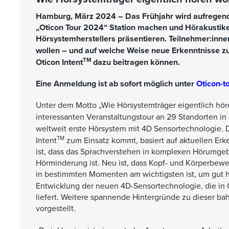
Hamburg, März 2024 – Das Frühjahr wird aufregend 
„Oticon Tour 2024“ Station machen und Hörakustik
Hörsystemherstellers präsentieren. Teilnehmer:inne
wollen – und auf welche Weise neue Erkenntnisse z
TM
Oticon Intent
dazu beitragen können.
Eine Anmeldung ist ab sofort möglich unter
Oticon-t
Unter dem Motto „Wie Hörsystemträger eigentlich höre
interessanten Veranstaltungstour an 29 Standorten in 
weltweit erste Hörsystem mit 4D Sensortechnologie. D
TM
Intent
zum Einsatz kommt, basiert auf aktuellen Er
ist, dass das Sprachverstehen in komplexen Hörumge
Hörminderung ist. Neu ist, dass Kopf- und Körperbewe
in bestimmten Momenten am wichtigsten ist, um gut h
Entwicklung der neuen 4D-Sensortechnologie, die in 
liefert. Weitere spannende Hintergründe zu dieser 
vorgestellt.