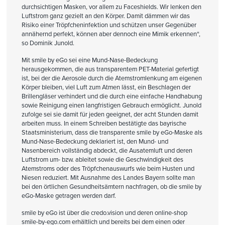
durchsichtigen Masken, vor allem zu Faceshields. Wir lenken den
Luftstrom ganz gezielt an den Körper. Damit dämmen wir das
Risiko einer Tröpfcheninfektion und schützen unser Gegenüber
annähernd perfekt, können aber dennoch eine Mimik erkennen“,
so Dominik Junold.
Mit smile by eGo sei eine Mund-Nase-Bedeckung
herausgekommen, die aus transparentem PET-Material gefertigt
ist, bei der die Aerosole durch die Atemstromlenkung am eigenen
Körper bleiben, viel Luft zum Atmen lässt, ein Beschlagen der
Brillengläser verhindert und die durch eine einfache Handhabung
sowie Reinigung einen langfristigen Gebrauch ermöglicht. Junold
zufolge sei sie damit für jeden geeignet, der acht Stunden damit
arbeiten muss. In einem Schreiben bestätigte das bayrische
Staatsministerium, dass die transparente smile by eGo-Maske als
Mund-Nase-Bedeckung deklariert ist, den Mund- und
Nasenbereich vollständig abdeckt, die Ausatemluft und deren
Luftstrom um- bzw. ableitet sowie die Geschwindigkeit des
Atemstroms oder des Tröpfchenauswurfs wie beim Husten und
Niesen reduziert. Mit Ausnahme des Landes Bayern sollte man
bei den örtlichen Gesundheitsämtern nachfragen, ob die smile by
eGo-Maske getragen werden darf.
smile by eGo ist über die credo.vision und deren online-shop
smile-by-ego.com
erhältlich und bereits bei dem einen oder