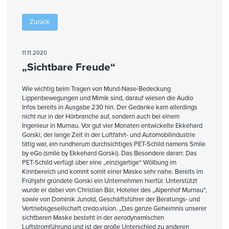
Zurück
11.11.2020
„Sichtbare Freude“
Wie wichtig beim Tragen von Mund-Nase-Bedeckung
Lippenbewegungen und Mimik sind, darauf wiesen die Audio
Infos bereits in Ausgabe 230 hin. Der Gedanke kam allerdings
nicht nur in der Hörbranche auf, sondern auch bei einem
Ingenieur in Murnau. Vor gut vier Monaten entwickelte Ekkehard
Gorski, der lange Zeit in der Luftfahrt- und Automobilindustrie
tätig war, ein rundherum durchsichtiges PET-Schild namens Smile
by eGo (smile by Ekkehard Gorski). Das Besondere daran: Das
PET-Schild verfügt über eine „einzigartige“ Wölbung im
Kinnbereich und kommt somit einer Maske sehr nahe. Bereits im
Frühjahr gründete Gorski ein Unternehmen hierfür. Unterstützt
wurde er dabei von Christian Bär, Hotelier des „Alpenhof Murnau“,
sowie von Dominik Junold, Geschäftsführer der Beratungs- und
Vertriebsgesellschaft credo.vision. „Das ganze Geheimnis unserer
sichtbaren Maske besteht in der aerodynamischen
Luftstromführung und ist der große Unterschied zu anderen