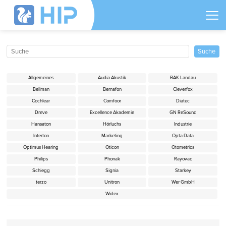
Allgemeines
Audia Akustik
BAK Landau
Bellman
Bernafon
Cleverfox
Cochlear
Comfoor
Diatec
Dreve
Excellence Akademie
GN ReSound
Hansaton
Hörluchs
Industrie
Interton
Marketing
Opta Data
Optimus Hearing
Oticon
Otometrics
Philips
Phonak
Rayovac
Schiegg
Signia
Starkey
terzo
Unitron
Wer GmbH
Widex