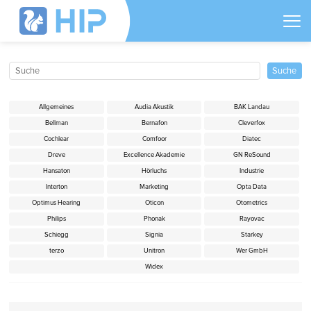
Allgemeines
Audia Akustik
BAK Landau
Bellman
Bernafon
Cleverfox
Cochlear
Comfoor
Diatec
Dreve
Excellence Akademie
GN ReSound
Hansaton
Hörluchs
Industrie
Interton
Marketing
Opta Data
Optimus Hearing
Oticon
Otometrics
Philips
Phonak
Rayovac
Schiegg
Signia
Starkey
terzo
Unitron
Wer GmbH
Widex