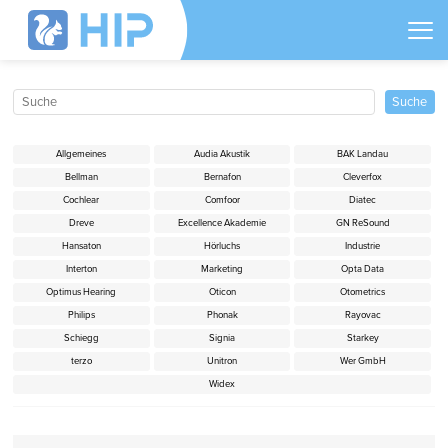
Allgemeines
Audia Akustik
BAK Landau
Bellman
Bernafon
Cleverfox
Cochlear
Comfoor
Diatec
Dreve
Excellence Akademie
GN ReSound
Hansaton
Hörluchs
Industrie
Interton
Marketing
Opta Data
Optimus Hearing
Oticon
Otometrics
Philips
Phonak
Rayovac
Schiegg
Signia
Starkey
terzo
Unitron
Wer GmbH
Widex