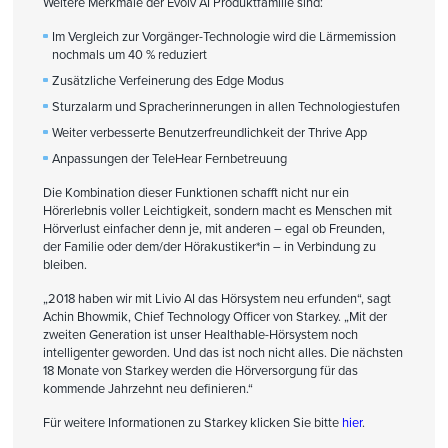
Weitere Merkmale der Evolv AI Produktfamilie sind:
Im Vergleich zur Vorgänger-Technologie wird die Lärmemission
nochmals um 40 % reduziert
Zusätzliche Verfeinerung des Edge Modus
Sturzalarm und Spracherinnerungen in allen Technologiestufen
Weiter verbesserte Benutzerfreundlichkeit der Thrive App
Anpassungen der TeleHear Fernbetreuung
Die Kombination dieser Funktionen schafft nicht nur ein
Hörerlebnis voller Leichtigkeit, sondern macht es Menschen mit
Hörverlust einfacher denn je, mit anderen – egal ob Freunden,
der Familie oder dem/der Hörakustiker*in – in Verbindung zu
bleiben.
„2018 haben wir mit Livio AI das Hörsystem neu erfunden“, sagt
Achin Bhowmik, Chief Technology Officer von Starkey. „Mit der
zweiten Generation ist unser Healthable-Hörsystem noch
intelligenter geworden. Und das ist noch nicht alles. Die nächsten
18 Monate von Starkey werden die Hörversorgung für das
kommende Jahrzehnt neu definieren.“
Für weitere Informationen zu Starkey klicken Sie bitte
hier
.