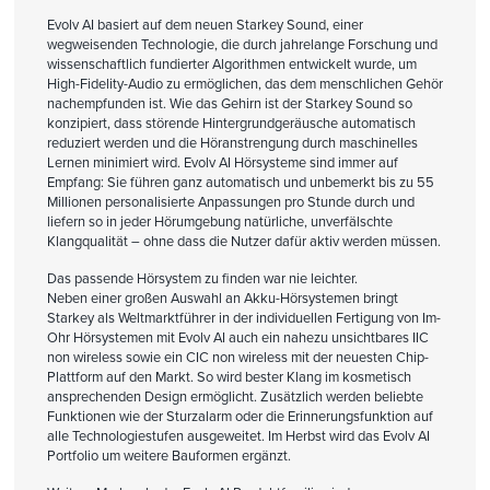
Evolv AI basiert auf dem neuen Starkey Sound, einer
wegweisenden Technologie, die durch jahrelange Forschung und
wissenschaftlich fundierter Algorithmen entwickelt wurde, um
High-Fidelity-Audio zu ermöglichen, das dem menschlichen Gehör
nachempfunden ist. Wie das Gehirn ist der Starkey Sound so
konzipiert, dass störende Hintergrundgeräusche automatisch
reduziert werden und die Höranstrengung durch maschinelles
Lernen minimiert wird. Evolv AI Hörsysteme sind immer auf
Empfang: Sie führen ganz automatisch und unbemerkt bis zu 55
Millionen personalisierte Anpassungen pro Stunde durch und
liefern so in jeder Hörumgebung natürliche, unverfälschte
Klangqualität – ohne dass die Nutzer dafür aktiv werden müssen.
Das passende Hörsystem zu finden war nie leichter.
Neben einer großen Auswahl an Akku-Hörsystemen bringt
Starkey als Weltmarktführer in der individuellen Fertigung von Im-
Ohr Hörsystemen mit Evolv AI auch ein nahezu unsichtbares IIC
non wireless sowie ein CIC non wireless mit der neuesten Chip-
Plattform auf den Markt. So wird bester Klang im kosmetisch
ansprechenden Design ermöglicht. Zusätzlich werden beliebte
Funktionen wie der Sturzalarm oder die Erinnerungsfunktion auf
alle Technologiestufen ausgeweitet. Im Herbst wird das Evolv AI
Portfolio um weitere Bauformen ergänzt.