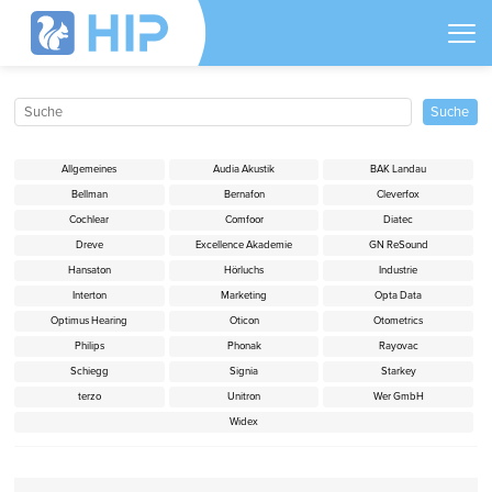
Allgemeines
Audia Akustik
BAK Landau
Bellman
Bernafon
Cleverfox
Cochlear
Comfoor
Diatec
Dreve
Excellence Akademie
GN ReSound
Hansaton
Hörluchs
Industrie
Interton
Marketing
Opta Data
Optimus Hearing
Oticon
Otometrics
Philips
Phonak
Rayovac
Schiegg
Signia
Starkey
terzo
Unitron
Wer GmbH
Widex