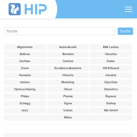
Allgemeines
Audia Akustik
BAK Landau
Bellman
Bernafon
Cleverfox
Cochlear
Comfoor
Diatec
Dreve
Excellence Akademie
GN ReSound
Hansaton
Hörluchs
Industrie
Interton
Marketing
Opta Data
Optimus Hearing
Oticon
Otometrics
Philips
Phonak
Rayovac
Schiegg
Signia
Starkey
terzo
Unitron
Wer GmbH
Widex