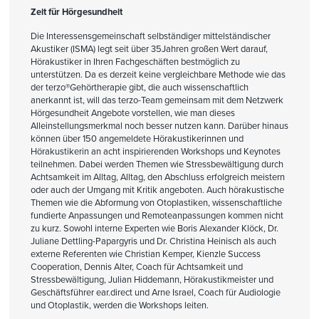
Zeit für Hörgesundheit
Die Interessensgemeinschaft selbständiger mittelständischer
Akustiker (ISMA) legt seit über 35Jahren großen Wert darauf,
Hörakustiker in Ihren Fachgeschäften bestmöglich zu
unterstützen. Da es derzeit keine vergleichbare Methode wie das
der terzo®Gehörtherapie gibt, die auch wissenschaftlich
anerkannt ist, will das terzo-Team gemeinsam mit dem Netzwerk
Hörgesundheit Angebote vorstellen, wie man dieses
Alleinstellungsmerkmal noch besser nutzen kann. Darüber hinaus
können über 150 angemeldete Hörakustikerinnen und
Hörakustikerin an acht inspirierenden Workshops und Keynotes
teilnehmen. Dabei werden Themen wie Stressbewältigung durch
Achtsamkeit im Alltag, Alltag, den Abschluss erfolgreich meistern
oder auch der Umgang mit Kritik angeboten. Auch hörakustische
Themen wie die Abformung von Otoplastiken, wissenschaftliche
fundierte Anpassungen und Remoteanpassungen kommen nicht
zu kurz. Sowohl interne Experten wie Boris Alexander Klöck, Dr.
Juliane Dettling-Papargyris und Dr. Christina Heinisch als auch
externe Referenten wie Christian Kemper, Kienzle Success
Cooperation, Dennis Alter, Coach für Achtsamkeit und
Stressbewältigung, Julian Hiddemann, Hörakustikmeister und
Geschäftsführer ear.direct und Arne Israel, Coach für Audiologie
und Otoplastik, werden die Workshops leiten.