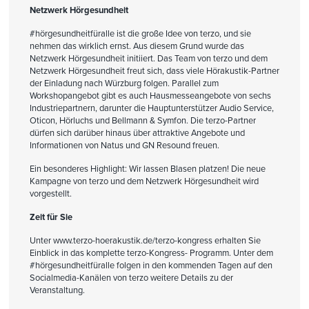
Netzwerk Hörgesundheit
#hörgesundheitfüralle ist die große Idee von terzo, und sie
nehmen das wirklich ernst. Aus diesem Grund wurde das
Netzwerk Hörgesundheit initiiert. Das Team von terzo und dem
Netzwerk Hörgesundheit freut sich, dass viele Hörakustik-Partner
der Einladung nach Würzburg folgen. Parallel zum
Workshopangebot gibt es auch Hausmesseangebote von sechs
Industriepartnern, darunter die Hauptunterstützer Audio Service,
Oticon, Hörluchs und Bellmann & Symfon. Die terzo-Partner
dürfen sich darüber hinaus über attraktive Angebote und
Informationen von Natus und GN Resound freuen.
Ein besonderes Highlight: Wir lassen Blasen platzen! Die neue
Kampagne von terzo und dem Netzwerk Hörgesundheit wird
vorgestellt.
Zeit für Sie
Unter
www.terzo-hoerakustik.de/terzo-kongress
erhalten Sie
Einblick in das komplette terzo-Kongress- Programm. Unter dem
#hörgesundheitfüralle folgen in den kommenden Tagen auf den
Socialmedia-Kanälen von terzo weitere Details zu der
Veranstaltung.