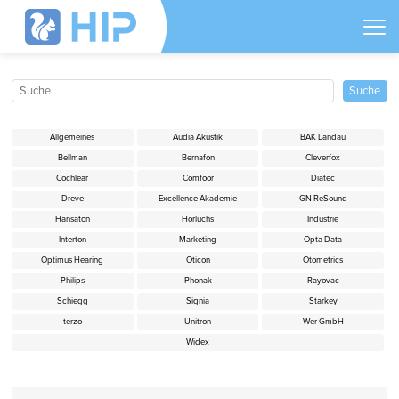
Allgemeines
Audia Akustik
BAK Landau
Bellman
Bernafon
Cleverfox
Cochlear
Comfoor
Diatec
Dreve
Excellence Akademie
GN ReSound
Hansaton
Hörluchs
Industrie
Interton
Marketing
Opta Data
Optimus Hearing
Oticon
Otometrics
Philips
Phonak
Rayovac
Schiegg
Signia
Starkey
terzo
Unitron
Wer GmbH
Widex