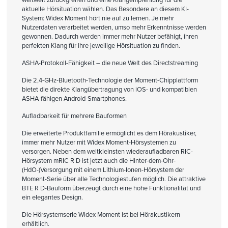
aktuelle Hörsituation wählen. Das Besondere an diesem KI-
System: Widex Moment hört nie auf zu lernen. Je mehr
Nutzerdaten verarbeitet werden, umso mehr Erkenntnisse werden
gewonnen. Dadurch werden immer mehr Nutzer befähigt, ihren
perfekten Klang für ihre jeweilige Hörsituation zu finden.
ASHA-Protokoll-Fähigkeit – die neue Welt des Directstreaming
Die 2,4-GHz-Bluetooth-Technologie der Moment-Chipplattform
bietet die direkte Klangübertragung von iOS- und kompatiblen
ASHA-fähigen Android-Smartphones.
Aufladbarkeit für mehrere Bauformen
Die erweiterte Produktfamilie ermöglicht es dem Hörakustiker,
immer mehr Nutzer mit Widex Moment-Hörsystemen zu
versorgen. Neben dem weltkleinsten wiederaufladbaren RIC-
Hörsystem mRIC R D ist jetzt auch die Hinter-dem-Ohr-
(HdO-)Versorgung mit einem Lithium-Ionen-Hörsystem der
Moment-Serie über alle Technologiestufen möglich. Die attraktive
BTE R D-Bauform überzeugt durch eine hohe Funktionalität und
ein elegantes Design.
Die Hörsystemserie Widex Moment ist bei Hörakustikern
erhältlich.