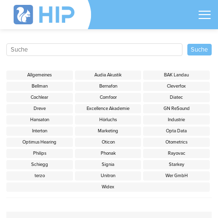
Allgemeines
Audia Akustik
BAK Landau
Bellman
Bernafon
Cleverfox
Cochlear
Comfoor
Diatec
Dreve
Excellence Akademie
GN ReSound
Hansaton
Hörluchs
Industrie
Interton
Marketing
Opta Data
Optimus Hearing
Oticon
Otometrics
Philips
Phonak
Rayovac
Schiegg
Signia
Starkey
terzo
Unitron
Wer GmbH
Widex