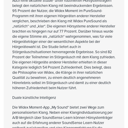
Auch eine aktuelle Studie* unter routinierten Hörsystemträgern
belegt den natürlichen Klang mit beeindruckenden Ergebnissen.
95 Prozent der Nutzer, die Widex Moment im PureSound-
Programm mit ihren eigenen Hörgeräten anderer Hersteller
verglichen, beschrieben den Klang mit Widex PureSound als
„natürlich“ und „klar“. Die eigenen Hörsysteme anderer Hersteller
brachten es hingegen nur auf 77 Prozent. Darüber hinaus wurde
die eigene Stimme als „natürlich“ wahrgenommen, was für viele
Hörgeräteträger einer der wesentlichen Aspekte bei der
Hörgerätewahl ist. Die Studie liefert auch in
Störgeräuschsituationen hervorragende Ergebnisse. So sind 82
Prozent der Teilnehmer im Störgeräusch mit dem Klang zufrieden.
Die eigenen Hörgeräte anderer Hersteller erhielten in dieser
Kategorie lediglich 54 Prozent Zufriedenheit. Dies belegt, dass
die Philosophie von Widex, die Klänge in ihrer natürlichen
Qualität zu bewahren, zu einem deutlich angenehmeren
Hörerlebnis selbst im Störgeräusch und damit zu einer deutlich
höheren Zufriedenheit beim Nutzer führt.
Duale künstliche Intelligenz
Die Widex Moment-App „My Sound“ bietet zwei Wege zum
personalisierten Klang. Neben einer Klangindividualisierung per
A/B-Vergleich über SoundSense Learn können Hörsystemträger
auch auf die Erfahrung anderer SoundSense Learn-Nutzer
weltweit zurückgreifen und eine Klangempfehlung für die