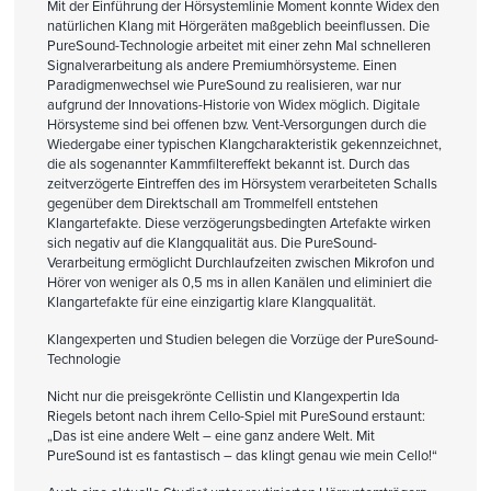
Mit der Einführung der Hörsystemlinie Moment konnte Widex den
natürlichen Klang mit Hörgeräten maßgeblich beeinflussen. Die
PureSound-Technologie arbeitet mit einer zehn Mal schnelleren
Signalverarbeitung als andere Premiumhörsysteme. Einen
Paradigmenwechsel wie PureSound zu realisieren, war nur
aufgrund der Innovations-Historie von Widex möglich. Digitale
Hörsysteme sind bei offenen bzw. Vent-Versorgungen durch die
Wiedergabe einer typischen Klangcharakteristik gekennzeichnet,
die als sogenannter Kammfiltereffekt bekannt ist. Durch das
zeitverzögerte Eintreffen des im Hörsystem verarbeiteten Schalls
gegenüber dem Direktschall am Trommelfell entstehen
Klangartefakte. Diese verzögerungsbedingten Artefakte wirken
sich negativ auf die Klangqualität aus. Die PureSound-
Verarbeitung ermöglicht Durchlaufzeiten zwischen Mikrofon und
Hörer von weniger als 0,5 ms in allen Kanälen und eliminiert die
Klangartefakte für eine einzigartig klare Klangqualität.
Klangexperten und Studien belegen die Vorzüge der PureSound-
Technologie
Nicht nur die preisgekrönte Cellistin und Klangexpertin Ida
Riegels betont nach ihrem Cello-Spiel mit PureSound erstaunt:
„Das ist eine andere Welt – eine ganz andere Welt. Mit
PureSound ist es fantastisch – das klingt genau wie mein Cello!“