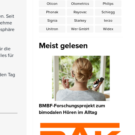
Oticon
Otometrics
Philips
Phonak
Rayovac
Schiegg
n. Seit
Signia
Starkey
terzo
 nehme
osphäre
Unitron
Wer GmbH
Widex
Meist gelesen
r die
les für
den Tag
BMBF-Forschungsprojekt zum
bimodalen Hören im Alltag