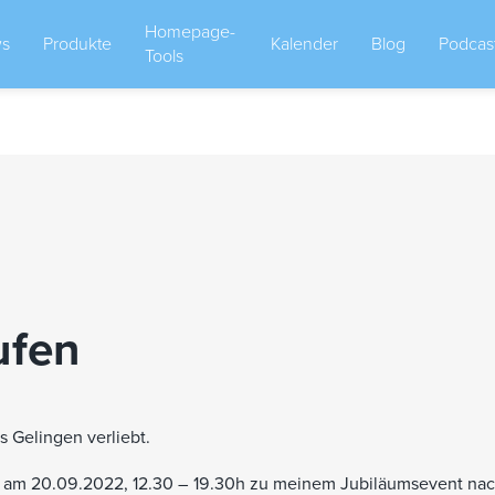
Homepage-
s
Produkte
Kalender
Blog
Podcas
Tools
ufen
ns Gelingen verliebt.
e am 20.09.2022, 12.30 – 19.30h zu meinem Jubiläumsevent na