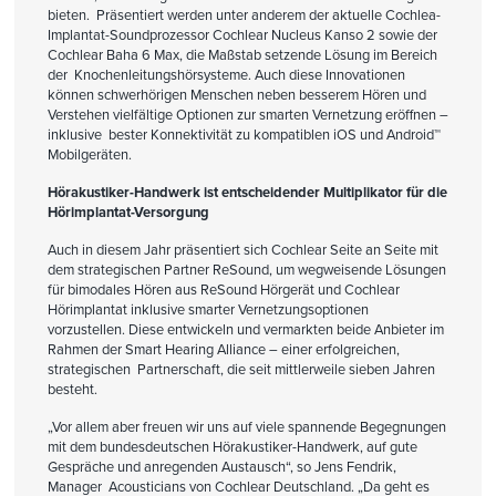
bieten. Präsentiert werden unter anderem der aktuelle Cochlea-
Implantat-Soundprozessor Cochlear Nucleus Kanso 2 sowie der
Cochlear Baha 6 Max, die Maßstab setzende Lösung im Bereich
der Knochenleitungshörsysteme. Auch diese Innovationen
können schwerhörigen Menschen neben besserem Hören und
Verstehen vielfältige Optionen zur smarten Vernetzung eröffnen –
inklusive bester Konnektivität zu kompatiblen iOS und Android™
Mobilgeräten.
Hörakustiker-Handwerk ist entscheidender Multiplikator für die
Hörimplantat-Versorgung
Auch in diesem Jahr präsentiert sich Cochlear Seite an Seite mit
dem strategischen Partner ReSound, um wegweisende Lösungen
für bimodales Hören aus ReSound Hörgerät und Cochlear
Hörimplantat inklusive smarter Vernetzungsoptionen
vorzustellen. Diese entwickeln und vermarkten beide Anbieter im
Rahmen der Smart Hearing Alliance – einer erfolgreichen,
strategischen Partnerschaft, die seit mittlerweile sieben Jahren
besteht.
„Vor allem aber freuen wir uns auf viele spannende Begegnungen
mit dem bundesdeutschen Hörakustiker-Handwerk, auf gute
Gespräche und anregenden Austausch“, so Jens Fendrik,
Manager Acousticians von Cochlear Deutschland. „Da geht es