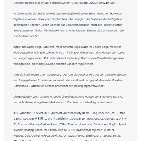
Osseointegrated Steady-State Implant System. Otol Neurotol. 2020;41(9):1249-1257.
Informieren Sie sich bei Ihrem Arzt über die Möglichkeiten der Behandlung von Hörverlust.
Ergebnisse können abweichen; Ihr Arzt berät Sie bezüglich der Faktoren, die Ihr Ergebnis
beeinflussen könnten. Lesen Sie stets das Benutzerhandbuch. Nicht alle Produkte sind in
allen Ländern erhältlich. Für Produktinformationen wenden Sie sich bitte an Ihren Vertreter
von Cochlear vor Ort.
Apple, das Apple-Logo, FaceTime, Made for iPad-Logo, Made for iPhone-Logo, Made for
iPod-Logo, iPhone, iPad Pro, iPad Air, iPad mini, iPad und iPod touch sind Marken von Apple
Inc., eingetragen in den USA und anderen Länder. App Store ist eine Dienstleistungsmarke
von Apple Inc., die in den USA und anderen Ländern registriert ist.
Android ist eine Marke von Google LLC. Der Android-Roboter wird aus von Google erstellten
und freigegebenen Arbeiten reproduziert oder modifiziert und gemäß den in der Creative
Commons 3.0 Attribution License beschriebenen Bedingungen verwendet.
Die Bluetooth®-Wortmarke und -Logos sind eingetragene Marken von Bluetooth SIG, Inc.,
und jede Verwendung dieser Marken durch Cochlear Limited erfolgt unter Lizenz.
ACE, Advance Off-Stylet, AOS, AutoNRT, Autosensitivity, Beam, Bring Back the Beat, Button,
Carina, Cochlear, 科利耳, コクレア, 코클리어, Cochlear SoftWear, Codacs, Contour, コントゥ
ア, Contour Advance, Custom Sound, ESPrit, Freedom, Hear now. And always, Hugfit, Hybrid,
Invisible Hearing, Kanso, MET, MicroDrive, MP3000, myCochlear, mySmartSound, NRT,
Nucleus, Osia, Outcome Focused Fitting, Off-Stylet, Profile, Slimline, SmartSound, Softip,