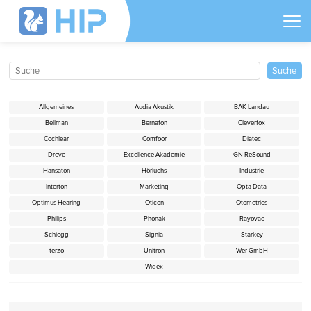
Allgemeines
Audia Akustik
BAK Landau
Bellman
Bernafon
Cleverfox
Cochlear
Comfoor
Diatec
Dreve
Excellence Akademie
GN ReSound
Hansaton
Hörluchs
Industrie
Interton
Marketing
Opta Data
Optimus Hearing
Oticon
Otometrics
Philips
Phonak
Rayovac
Schiegg
Signia
Starkey
terzo
Unitron
Wer GmbH
Widex