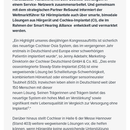
einem Service- Netzwerk zusammenarbeitet. Und gemeinsam
mit dem strategischen Partner ReSound informiert der
Weltmarktführer für Hörimplantate auch über smarte, bimodale
Lösungen aus Hörgerät und Cochlea-Implantat (CI), die im
Rahmen der Smart Hearing Alliance entwickelt und vermarktet
werden.
„Ein Highlight unseres diesjährigen Kongressauftritts ist sicherlich
das neuartige Cochlear Osia System, das im vergangenen Jahr
erstmals in Deutschland und Europa einer schwerhörigen
Patientin implantiert wurde“, so Jenny Adebahr, Marketing-
Direktorin der Cochlear Deutschland GmbH & Co. KG. „Das erste
osseointegrierte Steady-State-Implantat (OSI) ist eine
wegweisende Lösung bei Schallleitungs-Schwerhörigkeit,
kombiniertem Hörverlust oder einseitiger sensorineuraler
Taubheit (SSD). Inzwischen leben allein in Deutschland weit über
150 Menschen mit dieser
neuen Lösung. Seinen Trägerinnen und Trägern bietet das
neuartige System ein hohes Maß an Verstärkung¹ sowie
signifikant mehr Lebensqualität im Vergleich zur Versorgung ohne
Implantat².“
Darüber hinaus stellt Cochlear in Halle 6 der Messe Hannover
(Stand 403) weitere wegweisende Lösungen vor, die helfen
können, wenn Hörgeräte keine ausreichende Unterstützung