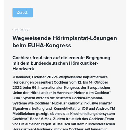
Zurück
10.10.2022
Wegweisende Hörimplantat-Lösungen
beim EUHA-Kongress
Cochlear freut sich auf die erneute Begegnung
mit dem bundesdeutschen Hörakustiker-
Handwerk
<Hannover, Oktober 2022> Wegweisende implantierbare
Hörlösungen präsentiert Cochlear vom 12. bis 14. Oktober
2022 beim 66. Internationalen Kongress der Europäischen
Union der Hörakustiker in Hannover. Neben dem Cochlear™
Osia® System werden die neuesten Cochlea-Implantat-
Systeme wie Cochlear™ Nucleus® Kanso® 2 inklusive smarter
Signalverarbeitung und Konnektivität für iOS und AndroidTM
Mobiltelefone gezeigt, ebenso das Knochenleitungshörsystem
Cochlear™ Baha® 6 Max. Zudem freut sich das Cochlear-Team
vor Ort auf einen regen Austausch mit dem bundesdeutschen
Hörakustiker-Handwerk, mit dem Cochlear seit langem in