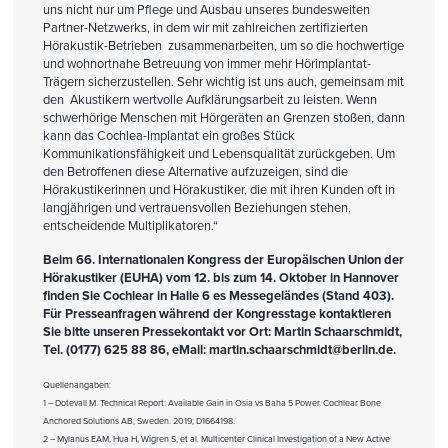
uns nicht nur um Pflege und Ausbau unseres bundesweiten
Partner-Netzwerks, in dem wir mit zahlreichen zertifizierten
Hörakustik-Betrieben zusammenarbeiten, um so die hochwertige
und wohnortnahe Betreuung von immer mehr Hörimplantat-
Trägern sicherzustellen. Sehr wichtig ist uns auch, gemeinsam mit
den Akustikern wertvolle Aufklärungsarbeit zu leisten. Wenn
schwerhörige Menschen mit Hörgeräten an Grenzen stoßen, dann
kann das Cochlea-Implantat ein großes Stück
Kommunikationsfähigkeit und Lebensqualität zurückgeben. Um
den Betroffenen diese Alternative aufzuzeigen, sind die
Hörakustikerinnen und Hörakustiker, die mit ihren Kunden oft in
langjährigen und vertrauensvollen Beziehungen stehen,
entscheidende Multiplikatoren.“
Beim 66. Internationalen Kongress der Europäischen Union der
Hörakustiker (EUHA) vom 12. bis zum 14. Oktober in Hannover
finden Sie Cochlear in Halle 6 es Messegeländes (Stand 403).
Für Presseanfragen während der Kongresstage kontaktieren
Sie bitte unseren Pressekontakt vor Ort: Martin Schaarschmidt,
Tel. (0177) 625 88 86, eMail: martin.schaarschmidt@berlin.de.
Quellenangaben:
1 – Dotevall M. Technical Report: Available Gain in Osia vs Baha 5 Power. Cochlear Bone
Anchored Solutions AB, Sweden. 2019; D1664198.
2 – Mylanus EAM, Hua H, Wigren S, et al. Multicenter Clinical Investigation of a New Active