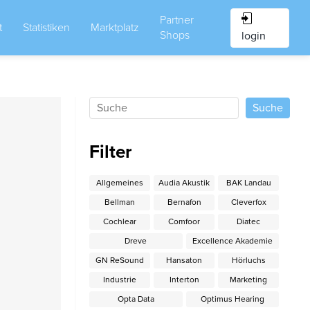
Partner
t
Statistiken
Marktplatz
Shops
login
Filter
Allgemeines
Audia Akustik
BAK Landau
Bellman
Bernafon
Cleverfox
Cochlear
Comfoor
Diatec
Dreve
Excellence Akademie
GN ReSound
Hansaton
Hörluchs
Industrie
Interton
Marketing
Opta Data
Optimus Hearing