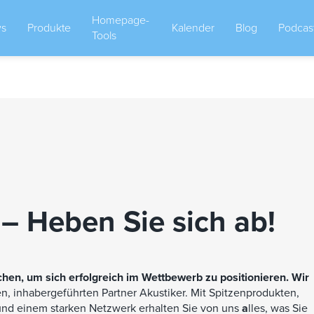
Homepage-
s
Produkte
Kalender
Blog
Podcas
Tools
– Heben Sie sich ab!
en, um sich erfolgreich im Wettbewerb zu positionieren. Wir
en, inhabergeführten Partner Akustiker. Mit Spitzenprodukten,
und einem starken Netzwerk erhalten Sie von uns
a
lles, was Sie