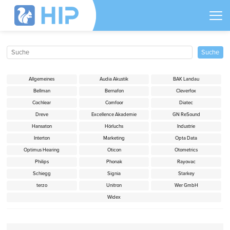
Allgemeines
Audia Akustik
BAK Landau
Bellman
Bernafon
Cleverfox
Cochlear
Comfoor
Diatec
Dreve
Excellence Akademie
GN ReSound
Hansaton
Hörluchs
Industrie
Interton
Marketing
Opta Data
Optimus Hearing
Oticon
Otometrics
Philips
Phonak
Rayovac
Schiegg
Signia
Starkey
terzo
Unitron
Wer GmbH
Widex