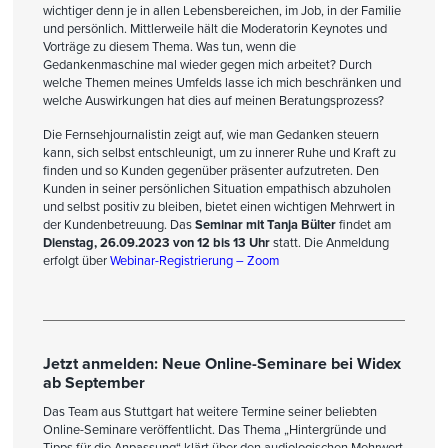
wichtiger denn je in allen Lebensbereichen, im Job, in der Familie
und persönlich. Mittlerweile hält die Moderatorin Keynotes und
Vorträge zu diesem Thema. Was tun, wenn die
Gedankenmaschine mal wieder gegen mich arbeitet? Durch
welche Themen meines Umfelds lasse ich mich beschränken und
welche Auswirkungen hat dies auf meinen Beratungsprozess?
Die Fernsehjournalistin zeigt auf, wie man Gedanken steuern
kann, sich selbst entschleunigt, um zu innerer Ruhe und Kraft zu
finden und so Kunden gegenüber präsenter aufzutreten. Den
Kunden in seiner persönlichen Situation empathisch abzuholen
und selbst positiv zu bleiben, bietet einen wichtigen Mehrwert in
der Kundenbetreuung. Das
Seminar mit Tanja Bülter
findet am
Dienstag, 26.09.2023 von 12 bis 13 Uhr
statt. Die Anmeldung
erfolgt über
Webinar-Registrierung – Zoom
Jetzt anmelden: Neue Online-Seminare bei Widex
ab September
Das Team aus Stuttgart hat weitere Termine seiner beliebten
Online-Seminare veröffentlicht. Das Thema „Hintergründe und
Tipps für die Anpassung“ klärt über den audiologischen Mehrwert