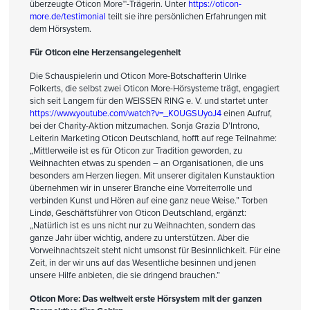
überzeugte Oticon More™-Trägerin. Unter
https://oticon-
more.de/testimonial
teilt sie ihre persönlichen Erfahrungen mit
dem Hörsystem.
Für Oticon eine Herzensangelegenheit
Die Schauspielerin und Oticon More-Botschafterin Ulrike
Folkerts, die selbst zwei Oticon More-Hörsysteme trägt, engagiert
sich seit Langem für den WEISSEN RING e. V. und startet unter
https://www.youtube.com/watch?v=_K0UGSUyoJ4
einen Aufruf,
bei der Charity-Aktion mitzumachen. Sonja Grazia D’Introno,
Leiterin Marketing Oticon Deutschland, hofft auf rege Teilnahme:
„Mittlerweile ist es für Oticon zur Tradition geworden, zu
Weihnachten etwas zu spenden – an Organisationen, die uns
besonders am Herzen liegen. Mit unserer digitalen Kunstauktion
übernehmen wir in unserer Branche eine Vorreiterrolle und
verbinden Kunst und Hören auf eine ganz neue Weise.” Torben
Lindø, Geschäftsführer von Oticon Deutschland, ergänzt:
„Natürlich ist es uns nicht nur zu Weihnachten, sondern das
ganze Jahr über wichtig, andere zu unterstützen. Aber die
Vorweihnachtszeit steht nicht umsonst für Besinnlichkeit. Für eine
Zeit, in der wir uns auf das Wesentliche besinnen und jenen
unsere Hilfe anbieten, die sie dringend brauchen.”
Oticon More: Das weltweit erste Hörsystem mit der ganzen