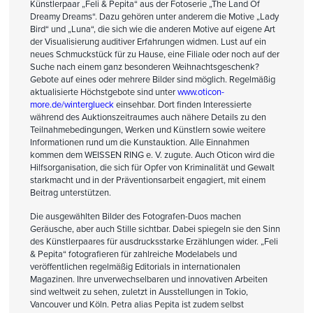
Künstlerpaar „Feli & Pepita“ aus der Fotoserie „The Land Of
Dreamy Dreams“. Dazu gehören unter anderem die Motive „Lady
Bird“ und „Luna“, die sich wie die anderen Motive auf eigene Art
der Visualisierung auditiver Erfahrungen widmen. Lust auf ein
neues Schmuckstück für zu Hause, eine Filiale oder noch auf der
Suche nach einem ganz besonderen Weihnachtsgeschenk?
Gebote auf eines oder mehrere Bilder sind möglich. Regelmäßig
aktualisierte Höchstgebote sind unter
www.oticon-
more.de/winterglueck
einsehbar. Dort finden Interessierte
während des Auktionszeitraumes auch nähere Details zu den
Teilnahmebedingungen, Werken und Künstlern sowie weitere
Informationen rund um die Kunstauktion. Alle Einnahmen
kommen dem WEISSEN RING e. V. zugute. Auch Oticon wird die
Hilfsorganisation, die sich für Opfer von Kriminalität und Gewalt
starkmacht und in der Präventionsarbeit engagiert, mit einem
Beitrag unterstützen.
Die ausgewählten Bilder des Fotografen-Duos machen
Geräusche, aber auch Stille sichtbar. Dabei spiegeln sie den Sinn
des Künstlerpaares für ausdrucksstarke Erzählungen wider. „Feli
& Pepita“ fotografieren für zahlreiche Modelabels und
veröffentlichen regelmäßig Editorials in internationalen
Magazinen. Ihre unverwechselbaren und innovativen Arbeiten
sind weltweit zu sehen, zuletzt in Ausstellungen in Tokio,
Vancouver und Köln. Petra alias Pepita ist zudem selbst