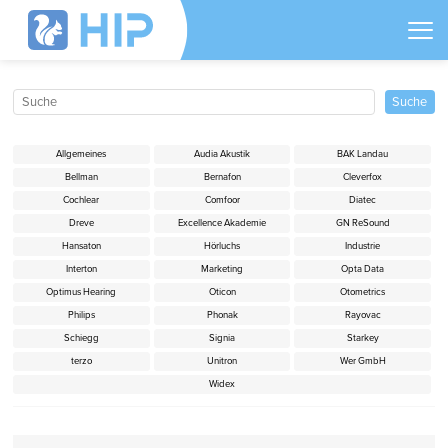
Allgemeines
Audia Akustik
BAK Landau
Bellman
Bernafon
Cleverfox
Cochlear
Comfoor
Diatec
Dreve
Excellence Akademie
GN ReSound
Hansaton
Hörluchs
Industrie
Interton
Marketing
Opta Data
Optimus Hearing
Oticon
Otometrics
Philips
Phonak
Rayovac
Schiegg
Signia
Starkey
terzo
Unitron
Wer GmbH
Widex