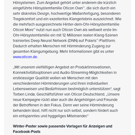
Hörsystemen. Zum Angebot gehört unter anderem die kürzlich
eingeführte Hörsystemfamilie Oticon Own
™
, die sich durch ein
sehr diskretes Design, hochwertige Maßanfertigung, besonderen
Tragekomfort und ein exzellentes Klangerlebnis auszeichnet. Wie
die mehrfach ausgezeichnete Hinter-dem-Ohr-Hörsystemfamilie
Oticon More™ nutzt nun auch Oticon Own als weltweit erste Im-
Ohr-Hörsystemfamilie ein mit 12 Millionen realen Klang-Szenen
trainiertes Deep Neural Network (DNN) auf Polaris™-Plattform.
Dadurch erhalten Menschen mit Hörminderung Zugang zur
gesamten Klangumgebung. Mehr Informationen gibt es unter
www.oticon.de
.
„Mit unserem vielfältigen Angebot an Produktinnovationen,
Konnektivitätsoptionen und Audio-Streaming-Möglichkeiten in
erstklassiger Qualität wollen wir Menschen mit den
verschiedensten Hörminderungen und ihren individuellen
Lebensweisen und Bedürfnissen bestmöglich unterstützen“, sagt
Torben Lindø, Geschäftsführer von Oticon Deutschland. „Unsere
neue Kampagne rückt aber auch die Angehörigen und Freunde
der Betroffenen in den Fokus. Denn wer seine Hörminderung
behandeln lässt, hilft nicht nur sich selbst, sondern fördert auch
ein entspanntes und hyggeliges Miteinander.“
Winter-Poster sowie passende Vorlagen für Anzeigen und
Facebook-Posts