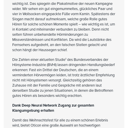
wichtig ist. Das spiegeln die Plakatmotive der neuen Kampagne
wider. Wir sehen ein gut eingemummeltes, glückliches Paar und
vier in Wollsocken eingepackte Füße vorm Kamin. Spätestens der
Slogan macht darauf aufmerksam, welche große Rolle gutes
Hören für solche schönen Momente spielt – wie wichtig es ist, um
in Kontakt und miteinander verbunden zu bleiben. Denn nicht
selten führen unbehandelte Hörminderungen zu
Missverständnissen und Konflikten. Da wird die Lautstärke des
Fernsehers aufgedreht, an den falschen Stellen gelacht und
schon hängt der Haussegen schief.
Die Zahlen einer aktuellen Studie¹ des Bundesverbandes der
Hörsysteme-Industrie (BVHI) lassen dringenden Handlungsbedarf
erkennen: Fast ein Drittel der Deutschen, die an einem
verminderten Hörvermögen leiden, ist trotz ärztlicher Empfehlung
nicht mit Hörsystemen versorgt. Gleichzeitig gehören das
Zuhause mit der Familie und Gespräche mit anderen laut
derselben Studie zu jenen Situationen, in denen die Betroffenen
gutes Hören als besonders wichtig erachten.
Dank Deep Neural Network Zugang zur gesamten
Klangumgebung erhalten
Damit das Weihnachtsfest für alle zu einem schönen Erlebnis
wird, bietet Oticon eine große Auswahl an hochwertigen