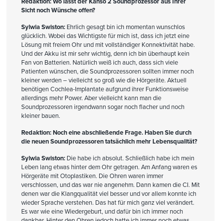
Redaktion: Wo lässt der Kanso 2 Soundprozessor aus Ihrer
Sicht noch Wünsche offen?
Sylwia Swiston:
Ehrlich gesagt bin ich momentan wunschlos
glücklich. Wobei das Wichtigste für mich ist, dass ich jetzt eine
Lösung mit freiem Ohr und mit vollständiger Konnektivität habe.
Und der Akku ist mir sehr wichtig, denn ich bin überhaupt kein
Fan von Batterien. Natürlich weiß ich auch, dass sich viele
Patienten wünschen, die Soundprozessoren sollten immer noch
kleiner werden – vielleicht so groß wie die Hörgeräte. Aktuell
benötigen Cochlea-Implantate aufgrund ihrer Funktionsweise
allerdings mehr Power. Aber vielleicht kann man die
Soundprozessoren irgendwann sogar noch flacher und noch
kleiner bauen.
Redaktion: Noch eine abschließende Frage. Haben Sie durch
die neuen Soundprozessoren tatsächlich mehr Lebensqualität?
Sylwia Swiston:
Die habe ich absolut. Schließlich habe ich mein
Leben lang etwas hinter dem Ohr getragen. Am Anfang waren es
Hörgeräte mit Otoplastiken. Die Ohren waren immer
verschlossen, und das war nie angenehm. Dann kamen die CI. Mit
denen war die Klangqualität viel besser und vor allem konnte ich
wieder Sprache verstehen. Das hat für mich ganz viel verändert.
Es war wie eine Wiedergeburt, und dafür bin ich immer noch
dankbar. Hinter den Ohren jedoch hatte ich immer noch etwas.