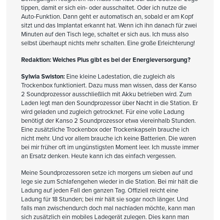
tippen, damit er sich ein- oder ausschaltet. Oder ich nutze die
Auto-Funktion. Dann geht er automatisch an, sobald er am Kopf
sitzt und das Implantat erkannt hat. Wenn ich ihn danach für zwei
Minuten auf den Tisch lege, schaltet er sich aus. Ich muss also
selbst überhaupt nichts mehr schalten. Eine große Erleichterung!
Redaktion: Welches Plus gibt es bei der Energieversorgung?
Sylwia Swiston:
Eine kleine Ladestation, die zugleich als
Trockenbox funktioniert. Dazu muss man wissen, dass der Kanso
2 Soundprozessor ausschließlich mit Akku betrieben wird. Zum
Laden legt man den Soundprozessor über Nacht in die Station. Er
wird geladen und zugleich getrocknet. Für eine volle Ladung
benötigt der Kanso 2 Soundprozessor etwa viereinhalb Stunden.
Eine zusätzliche Trockenbox oder Trockenkapseln brauche ich
nicht mehr. Und vor allem brauche ich keine Batterien. Die waren
bei mir früher oft im ungünstigsten Moment leer. Ich musste immer
an Ersatz denken. Heute kann ich das einfach vergessen.
Meine Soundprozessoren setze ich morgens um sieben auf und
lege sie zum Schlafengehen wieder in die Station. Bei mir hält die
Ladung auf jeden Fall den ganzen Tag. Offiziell reicht eine
Ladung für 18 Stunden; bei mir hält sie sogar noch länger. Und
falls man zwischendurch doch mal nachladen möchte, kann man
sich zusätzlich ein mobiles Ladegerät zulegen. Dies kann man