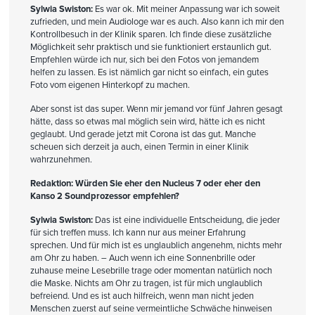
Sylwia Swiston:
Es war ok. Mit meiner Anpassung war ich soweit
zufrieden, und mein Audiologe war es auch. Also kann ich mir den
Kontrollbesuch in der Klinik sparen. Ich finde diese zusätzliche
Möglichkeit sehr praktisch und sie funktioniert erstaunlich gut.
Empfehlen würde ich nur, sich bei den Fotos von jemandem
helfen zu lassen. Es ist nämlich gar nicht so einfach, ein gutes
Foto vom eigenen Hinterkopf zu machen.
Aber sonst ist das super. Wenn mir jemand vor fünf Jahren gesagt
hätte, dass so etwas mal möglich sein wird, hätte ich es nicht
geglaubt. Und gerade jetzt mit Corona ist das gut. Manche
scheuen sich derzeit ja auch, einen Termin in einer Klinik
wahrzunehmen.
Redaktion: Würden Sie eher den Nucleus 7 oder eher den
Kanso 2 Soundprozessor empfehlen?
Sylwia Swiston:
Das ist eine individuelle Entscheidung, die jeder
für sich treffen muss. Ich kann nur aus meiner Erfahrung
sprechen. Und für mich ist es unglaublich angenehm, nichts mehr
am Ohr zu haben. – Auch wenn ich eine Sonnenbrille oder
zuhause meine Lesebrille trage oder momentan natürlich noch
die Maske. Nichts am Ohr zu tragen, ist für mich unglaublich
befreiend. Und es ist auch hilfreich, wenn man nicht jeden
Menschen zuerst auf seine vermeintliche Schwäche hinweisen