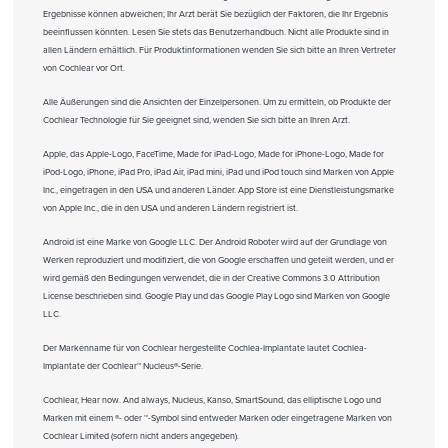
Ergebnisse können abweichen; Ihr Arzt berät Sie bezüglich der Faktoren, die Ihr Ergebnis
beeinflussen könnten. Lesen Sie stets das Benutzerhandbuch. Nicht alle Produkte sind in
allen Ländern erhältlich. Für Produktinformationen wenden Sie sich bitte an Ihren Vertreter
von Cochlear vor Ort.
Alle Äußerungen sind die Ansichten der Einzelpersonen. Um zu ermitteln, ob Produkte der
Cochlear Technologie für Sie geeignet sind, wenden Sie sich bitte an Ihren Arzt.
Apple, das Apple-Logo, FaceTime, Made for iPad-Logo, Made for iPhone-Logo, Made for
iPod-Logo, iPhone, iPad Pro, iPad Air, iPad mini, iPad und iPod touch sind Marken von Apple
Inc., eingetragen in den USA und anderen Länder. App Store ist eine Dienstleistungsmarke
von Apple Inc., die in den USA und anderen Ländern registriert ist.
Android ist eine Marke von Google LLC. Der Android Roboter wird auf der Grundlage von
Werken reproduziert und modifiziert, die von Google erschaffen und geteilt werden, und er
wird gemäß den Bedingungen verwendet, die in der Creative Commons 3.0 Attribution
License beschrieben sind. Google Play und das Google Play Logo sind Marken von Google
LLC.
Der Markenname für von Cochlear hergestellte Cochlea-Implantate lautet Cochlea-
Implantate der Cochlear™ Nucleus®-Serie.
Cochlear, Hear now. And always, Nucleus, Kanso, SmartSound, das elliptische Logo und
Marken mit einem ®- oder ™-Symbol sind entweder Marken oder eingetragene Marken von
Cochlear Limited (sofern nicht anders angegeben).