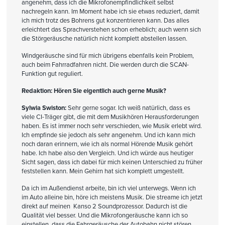
angenehm, dass ich die Mikrofonempfindlichkeit selbst
nachregeln kann. Im Moment habe ich sie etwas reduziert, damit
ich mich trotz des Bohrens gut konzentrieren kann. Das alles
erleichtert das Sprachverstehen schon erheblich; auch wenn sich
die Störgeräusche natürlich nicht komplett abstellen lassen.
Windgeräusche sind für mich übrigens ebenfalls kein Problem,
auch beim Fahrradfahren nicht. Die werden durch die SCAN-
Funktion gut reguliert.
Redaktion: Hören Sie eigentlich auch gerne Musik?
Sylwia Swiston:
Sehr gerne sogar. Ich weiß natürlich, dass es
viele CI-Träger gibt, die mit dem Musikhören Herausforderungen
haben. Es ist immer noch sehr verschieden, wie Musik erlebt wird.
Ich empfinde sie jedoch als sehr angenehm. Und ich kann mich
noch daran erinnern, wie ich als normal Hörende Musik gehört
habe. Ich habe also den Vergleich. Und ich würde aus heutiger
Sicht sagen, dass ich dabei für mich keinen Unterschied zu früher
feststellen kann. Mein Gehirn hat sich komplett umgestellt.
Da ich im Außendienst arbeite, bin ich viel unterwegs. Wenn ich
im Auto alleine bin, höre ich meistens Musik. Die streame ich jetzt
direkt auf meinen Kanso 2 Soundprozessor. Dadurch ist die
Qualität viel besser. Und die Mikrofongeräusche kann ich so
einstellen, dass die Fahrgeräusche der Autobahn nicht stören.