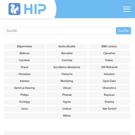
Allgemeines
Audia Akustik
BAK Landau
Bellman
Bernafon
Cleverfox
Cochlear
Comfoor
Diatec
Dreve
Excellence Akademie
GN ReSound
Hansaton
Hörluchs
Industrie
Interton
Marketing
Opta Data
Optimus Hearing
Oticon
Otometrics
Philips
Phonak
Rayovac
Schiegg
Signia
Starkey
terzo
Unitron
Wer GmbH
Widex