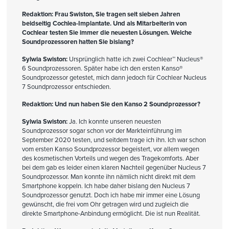
Redaktion: Frau Swiston, Sie tragen seit sieben Jahren
beidseitig Cochlea-Implantate. Und als Mitarbeiterin von
Cochlear testen Sie immer die neuesten Lösungen. Welche
Soundprozessoren hatten Sie bislang?
Sylwia Swiston:
Ursprünglich hatte ich zwei Cochlear
™
Nucleus®
6 Soundprozessoren. Später habe ich den ersten Kanso®
Soundprozessor getestet, mich dann jedoch für Cochlear Nucleus
7 Soundprozessor entschieden.
Redaktion: Und nun haben Sie den Kanso 2 Soundprozessor?
Sylwia Swiston:
Ja. Ich konnte unseren neuesten
Soundprozessor sogar schon vor der Markteinführung im
September 2020 testen, und seitdem trage ich ihn. Ich war schon
vom ersten Kanso Soundprozessor begeistert, vor allem wegen
des kosmetischen Vorteils und wegen des Tragekomforts. Aber
bei dem gab es leider einen klaren Nachteil gegenüber Nucleus 7
Soundprozessor. Man konnte ihn nämlich nicht direkt mit dem
Smartphone koppeln. Ich habe daher bislang den Nucleus 7
Soundprozessor genutzt. Doch ich habe mir immer eine Lösung
gewünscht, die frei vom Ohr getragen wird und zugleich die
direkte Smartphone-Anbindung ermöglicht. Die ist nun Realität.