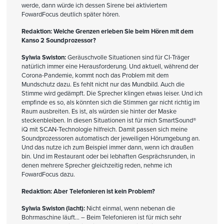
werde, dann würde ich dessen Sirene bei aktiviertem
FowardFocus deutlich später hören.
Redaktion: Welche Grenzen erleben Sie beim Hören mit dem
Kanso 2 Soundprozessor?
Sylwia Swiston:
Geräuschvolle Situationen sind für CI-Träger
natürlich immer eine Herausforderung. Und aktuell, während der
Corona-Pandemie, kommt noch das Problem mit dem
Mundschutz dazu. Es fehlt nicht nur das Mundbild. Auch die
Stimme wird gedämpft. Die Sprecher klingen etwas leiser. Und ich
empfinde es so, als könnten sich die Stimmen gar nicht richtig im
Raum ausbreiten. Es ist, als würden sie hinter der Maske
steckenbleiben. In diesen Situationen ist für mich SmartSound®
iQ mit SCAN-Technologie hilfreich. Damit passen sich meine
Soundprozessoren automatisch der jeweiligen Hörumgebung an.
Und das nutze ich zum Beispiel immer dann, wenn ich draußen
bin. Und im Restaurant oder bei lebhaften Gesprächsrunden, in
denen mehrere Sprecher gleichzeitig reden, nehme ich
FowardFocus dazu.
Redaktion: Aber Telefonieren ist kein Problem?
Sylwia Swiston (lacht):
Nicht einmal, wenn nebenan die
Bohrmaschine läuft… – Beim Telefonieren ist für mich sehr