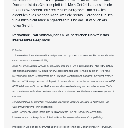
Doch nun ist das Ohr komplett frei. Mein Gefühl ist, dass ich die
Soundprozessoren am Kopf einfach vergesse. Und dass ich
eigentlich alles machen kann, was die normal Hörenden tun. Ich
fühle mich nicht mehr eingeschränkt, und das ist wirklich ein
tolles Gefühl.
Redaktion: Frau Swiston, haben Sie herzlichen Dank für das
interessante Gespräch!
Fußnoten:
1 Eine vollständige Liste der mit Smartphones und Apps kompatiblen Geräte finden Sie unter:
www.cochlear.com/compatibility.
2 Der Kanso 2 Soundprozessor ist entsprechend der in der Internationalen Norm IEC 60529
definierten Schutzart IP68 staub- und wasserbeständig und kann bis zu einer Tiefe von 1
Meter und für einen Zeitraum von bis zu 1 Stunde kontinuierlich in Wasser getaucht werden.
Der Kanso 2 Soundprozessor mit Aqua+ ist entsprechend der in der Internationalen Norm IEC
60529 definierten Schutzart IP68 staub- und wasserbeständig und kann bis zu einer Tiefe
von 3 Metern und für einen Zeitraum von bis zu 2 Stunden kontinuierlich in Wasser getaucht
werden.
3 ForwardFocus ist eine vom Audiologen aktivierte, benutzergesteuerte Funktion in der
Custom Sound® Pro Fitting Software.
4 Die Cochlear Nucleus Smart App ist im App Store und bei Google Play erhältlich.
Informationen zur Kompatibilität finden Sie unter www.cochlear.com/compatibility.
Informieren Sie sich bei Ihrem Arzt über die Möglichkeiten der Behandlung von Hörverlust.