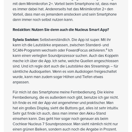
mit dem Minimikrofon 2+. Vorteil beim Smartphone ist, dass man
es immer dabei hat. Andererseits hat das Minimikrofon 2+ den
Vorteil, dass man es jemandem anstecken und sein Smartphone
dann immer noch selbst nutzen kann.
Redaktion: Nutzen Sie denn auch die Nucleus Smart App?
Sylwia Swiston:
Selbstverständlich. Die App ist super. Mit ihr
kann ich die Lautstärke anpassen, zwischen Standard- und
4
SCAN-Programm wechseln oder FowardFocus aktivieren.
Ich
kann einen verlegten Soundprozessor suchen. Auch das Koppeln
mache ich über die App. Ich sehe, welche Quellen angeschlossen
sind. Und ich regle dort auch die Lautstärke des Streamings – für
sämtliche Audioquellen. Wenn es vom Audiologen freigeschaltet
wurde, kann man zudem sogar Höhen und Tiefen etwas
anpassen.
Für mich ist das Smartphone meine Fernbedienung. Die kleine
Fernbedienung, die es außerdem noch gibt, benutze ich gar nicht.
Ich finde es mit der App viel angenehmer und praktischer. Man
hat ein großes Display, sieht die Buttons gut, alles ist sehr intuitiv.
Sehr gut finde ich auch, dass man immer den Akku-Stand
einsehen kann. Das geht hier sogar noch genauer als beim
Cochlear Nucleus 7 Soundprozessor. Man sieht nämlich nicht nur
einen grünen Balken, sondern auch noch die Angabe in Prozent.