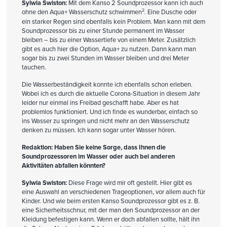
Sylwia Swiston:
Mit dem Kanso 2 Soundprozessor kann ich auch
2
ohne den Aqua+ Wasserschutz schwimmen
. Eine Dusche oder
ein starker Regen sind ebenfalls kein Problem. Man kann mit dem
Soundprozessor bis zu einer Stunde permanent im Wasser
bleiben – bis zu einer Wassertiefe von einem Meter. Zusätzlich
gibt es auch hier die Option, Aqua+ zu nutzen. Dann kann man
sogar bis zu zwei Stunden im Wasser bleiben und drei Meter
tauchen.
Die Wasserbeständigkeit konnte ich ebenfalls schon erleben.
Wobei ich es durch die aktuelle Corona-Situation in diesem Jahr
leider nur einmal ins Freibad geschafft habe. Aber es hat
problemlos funktioniert. Und ich finde es wunderbar, einfach so
ins Wasser zu springen und nicht mehr an den Wasserschutz
denken zu müssen. Ich kann sogar unter Wasser hören.
Redaktion: Haben Sie keine Sorge, dass Ihnen die
Soundprozessoren im Wasser oder auch bei anderen
Aktivitäten abfallen könnten?
Sylwia Swiston:
Diese Frage wird mir oft gestellt. Hier gibt es
eine Auswahl an verschiedenen Trageoptionen, vor allem auch für
Kinder. Und wie beim ersten Kanso Soundprozessor gibt es z. B.
eine Sicherheitsschnur, mit der man den Soundprozessor an der
Kleidung befestigen kann. Wenn er doch abfallen sollte, hält ihn