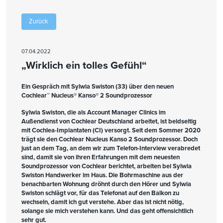
Zurück
07.04.2022
„Wirklich ein tolles Gefühl“
Ein Gespräch mit Sylwia Swiston (33) über den neuen
Cochlear™ Nucleus
®
Kanso
®
2 Soundprozessor
Sylwia Swiston, die als Account Manager Clinics im
Außendienst von Cochlear Deutschland arbeitet, ist beidseitig
mit Cochlea-Implantaten (CI) versorgt. Seit dem Sommer 2020
trägt sie den Cochlear Nucleus Kanso 2 Soundprozessor. Doch
just an dem Tag, an dem wir zum Telefon-Interview verabredet
sind, damit sie von ihren Erfahrungen mit dem neuesten
Soundprozessor von Cochlear berichtet, arbeiten bei Sylwia
Swiston Handwerker im Haus. Die Bohrmaschine aus der
benachbarten Wohnung dröhnt durch den Hörer und Sylwia
Swiston schlägt vor, für das Telefonat auf den Balkon zu
wechseln, damit ich gut verstehe. Aber das ist nicht nötig,
solange sie mich verstehen kann. Und das geht offensichtlich
sehr gut.