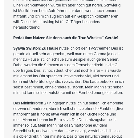
Einen Krankenwagen würde ich aber noch gut hören. Schwierig
ist Musikhören beim Autofahren nur dann, wenn noch jemand
mitfährt und ich mich zugleich auf ein Gespräch konzentrieren
will. Dieses Multitasking ist für CI-Träger besonders
herausfordernd.
Redaktion: Nutzen Sie denn auch die True Wireless™ Geräte?
Sylwia Swiston:
Zu Hause nutze ich oft den TV-Streamer. Das ist
gerade aktuell sehr angenehm, weil man durch Corona ja doch
mehr zu Hause ist. Ich schaue zum Beispiel auch gerne Serien.
Dabei werden die Stimmen aus dem Fernseher direkt in die CI
übertragen. Das ist noch deutlicher und noch klarer – als würde
mir jemand ins Ohr sprechen. Ich verstehe viel, viel besser und
kann auf Untertitel eigentlich verzichten. Die Lautstärke kann ich
selbst bestimmen, ohne andere zu stören. Mein Mann sitzt neben
mir und kann seine Lautstärke mit der Fernbedienung einstellen.
Das Minimikrofon 2+ hingegen nutze ich nur selten. Ich empfehle
es zwar oft anderen; aber ich selbst nutze eher die Funktion „live
mithören“ am iPhone; etwa wenn ich in der Küche koche und
mein Mann nebenan im Büro sitzt. Die Dunstabzugshaube ist
immer so laut. Mein Mann hat das Smartphone auf dem
Schreibtisch, und wenn er dann etwas sagt, verstehe ich ihn so,
als ob er direkt hinter mir steht. Das ginge natürlich genauso gut