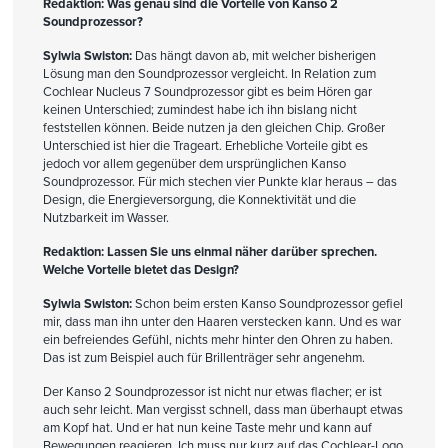
Redaktion: Was genau sind die Vorteile von Kanso 2
Soundprozessor?
Sylwia Swiston:
Das hängt davon ab, mit welcher bisherigen
Lösung man den Soundprozessor vergleicht. In Relation zum
Cochlear Nucleus 7 Soundprozessor gibt es beim Hören gar
keinen Unterschied; zumindest habe ich ihn bislang nicht
feststellen können. Beide nutzen ja den gleichen Chip. Großer
Unterschied ist hier die Trageart. Erhebliche Vorteile gibt es
jedoch vor allem gegenüber dem ursprünglichen Kanso
Soundprozessor. Für mich stechen vier Punkte klar heraus – das
Design, die Energieversorgung, die Konnektivität und die
Nutzbarkeit im Wasser.
Redaktion: Lassen Sie uns einmal näher darüber sprechen.
Welche Vorteile bietet das Design?
Sylwia Swiston:
Schon beim ersten Kanso Soundprozessor gefiel
mir, dass man ihn unter den Haaren verstecken kann. Und es war
ein befreiendes Gefühl, nichts mehr hinter den Ohren zu haben.
Das ist zum Beispiel auch für Brillenträger sehr angenehm.
Der Kanso 2 Soundprozessor ist nicht nur etwas flacher; er ist
auch sehr leicht. Man vergisst schnell, dass man überhaupt etwas
am Kopf hat. Und er hat nun keine Taste mehr und kann auf
Bewegungen reagieren. Ich muss nur kurz auf das Cochlear-Logo