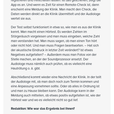
registrieren und freischalten lassen. Ist das geschehen, zeigt die
App es an. Und wenn es Zeit für einen Remote-Check ist, dann
erscheint eine Meldung der Klinik. Man macht den Check, die
Daten werden direkt an die Klinik übermittelt und der Audiologe
wertet sie aus.
Der Test selbst funktioniert in etwa so, wie man es aus der Klinik
kennt. Man macht einen Hörtest. Es werden Zahlen im
Störgeräusch vorgelesen und man muss eingeben, welche Zahl
man verstanden hat. Man muss sagen, ob man einen Ton hört
oder nicht hört. Und man muss Fragen beantworten. – Hat sich
der akustische Eindruck in letzter Zeit verändert? Ist etwas
Negatives aufgefallen? – Außerdem muss man Fotos von der
Stelle machen, an der der Soundprozessor ansetzt. Der
Audiologe muss nämlich auch prüfen, ob es vielleicht eine
Hautrötung o. ä. gibt.
Abschließend kommt wieder eine Nachricht der Klinik. In der teilt
der Audiologe mit, ob man doch noch zum Termin kommen und
eine Anpassung vornehmen sollte. Oder ob alles in Ordnung ist
und man zu Hause bleiben kann. Der Audiologe kann in der
Meldung auch mitteilen, ob etwas positiv aufgefallen ist, wie der
Hörtest war und wo es vielleicht nicht so gut lief.
Redaktion: Wie war das Ergebnis bei Ihnen?