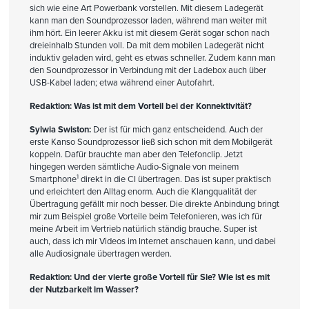
sich wie eine Art Powerbank vorstellen. Mit diesem Ladegerät
kann man den Soundprozessor laden, während man weiter mit
ihm hört. Ein leerer Akku ist mit diesem Gerät sogar schon nach
dreieinhalb Stunden voll. Da mit dem mobilen Ladegerät nicht
induktiv geladen wird, geht es etwas schneller. Zudem kann man
den Soundprozessor in Verbindung mit der Ladebox auch über
USB-Kabel laden; etwa während einer Autofahrt.
Redaktion: Was ist mit dem Vorteil bei der Konnektivität?
Sylwia Swiston:
Der ist für mich ganz entscheidend. Auch der
erste Kanso Soundprozessor ließ sich schon mit dem Mobilgerät
koppeln. Dafür brauchte man aber den Telefonclip. Jetzt
hingegen werden sämtliche Audio-Signale von meinem
1
Smartphone
direkt in die CI übertragen. Das ist super praktisch
und erleichtert den Alltag enorm. Auch die Klangqualität der
Übertragung gefällt mir noch besser. Die direkte Anbindung bringt
mir zum Beispiel große Vorteile beim Telefonieren, was ich für
meine Arbeit im Vertrieb natürlich ständig brauche. Super ist
auch, dass ich mir Videos im Internet anschauen kann, und dabei
alle Audiosignale übertragen werden.
Redaktion: Und der vierte große Vorteil für Sie? Wie ist es mit
der Nutzbarkeit im Wasser?