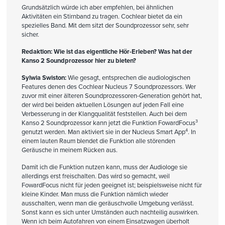
Grundsätzlich würde ich aber empfehlen, bei ähnlichen
Aktivitäten ein Stirnband zu tragen. Cochlear bietet da ein
spezielles Band. Mit dem sitzt der Soundprozessor sehr, sehr
sicher.
Redaktion: Wie ist das eigentliche Hör-Erleben? Was hat der
Kanso 2 Soundprozessor hier zu bieten?
Sylwia Swiston:
Wie gesagt, entsprechen die audiologischen
Features denen des Cochlear Nucleus 7 Soundprozessors. Wer
zuvor mit einer älteren Soundprozessoren-Generation gehört hat,
der wird bei beiden aktuellen Lösungen auf jeden Fall eine
Verbesserung in der Klangqualität feststellen. Auch bei dem
3
Kanso 2 Soundprozessor kann jetzt die Funktion FowardFocus
4
genutzt werden. Man aktiviert sie in der Nucleus Smart App
. In
einem lauten Raum blendet die Funktion alle störenden
Geräusche in meinem Rücken aus.
Damit ich die Funktion nutzen kann, muss der Audiologe sie
allerdings erst freischalten. Das wird so gemacht, weil
FowardFocus nicht für jeden geeignet ist; beispielsweise nicht für
kleine Kinder. Man muss die Funktion nämlich wieder
ausschalten, wenn man die geräuschvolle Umgebung verlässt.
Sonst kann es sich unter Umständen auch nachteilig auswirken.
Wenn ich beim Autofahren von einem Einsatzwagen überholt