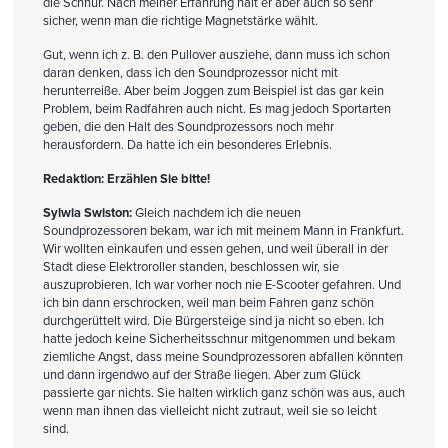
die Schnur. Nach meiner Erfahrung hält er aber auch so sehr
sicher, wenn man die richtige Magnetstärke wählt.
Gut, wenn ich z. B. den Pullover ausziehe, dann muss ich schon
daran denken, dass ich den Soundprozessor nicht mit
herunterreiße. Aber beim Joggen zum Beispiel ist das gar kein
Problem, beim Radfahren auch nicht. Es mag jedoch Sportarten
geben, die den Halt des Soundprozessors noch mehr
herausfordern. Da hatte ich ein besonderes Erlebnis.
Redaktion: Erzählen Sie bitte!
Sylwia Swiston:
Gleich nachdem ich die neuen
Soundprozessoren bekam, war ich mit meinem Mann in Frankfurt.
Wir wollten einkaufen und essen gehen, und weil überall in der
Stadt diese Elektroroller standen, beschlossen wir, sie
auszuprobieren. Ich war vorher noch nie E-Scooter gefahren. Und
ich bin dann erschrocken, weil man beim Fahren ganz schön
durchgerüttelt wird. Die Bürgersteige sind ja nicht so eben. Ich
hatte jedoch keine Sicherheitsschnur mitgenommen und bekam
ziemliche Angst, dass meine Soundprozessoren abfallen könnten
und dann irgendwo auf der Straße liegen. Aber zum Glück
passierte gar nichts. Sie halten wirklich ganz schön was aus, auch
wenn man ihnen das vielleicht nicht zutraut, weil sie so leicht
sind.