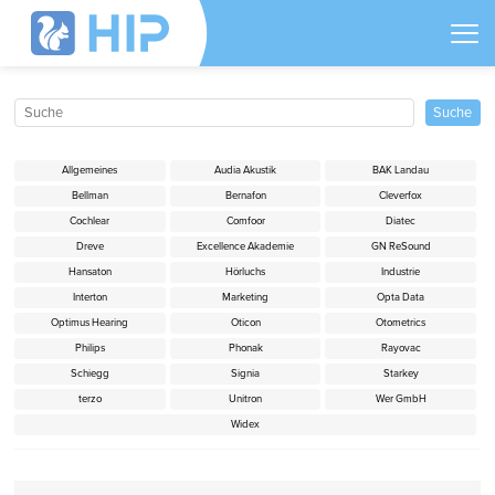
Allgemeines
Audia Akustik
BAK Landau
Bellman
Bernafon
Cleverfox
Cochlear
Comfoor
Diatec
Dreve
Excellence Akademie
GN ReSound
Hansaton
Hörluchs
Industrie
Interton
Marketing
Opta Data
Optimus Hearing
Oticon
Otometrics
Philips
Phonak
Rayovac
Schiegg
Signia
Starkey
terzo
Unitron
Wer GmbH
Widex