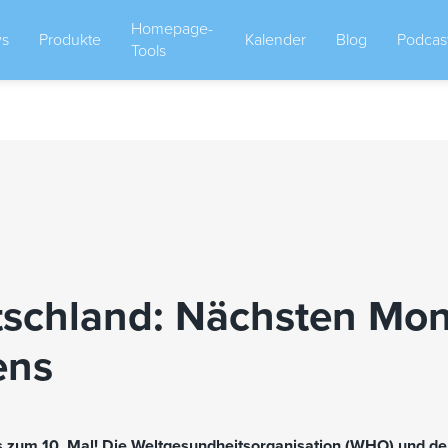
Homepage-
s
Produkte
Kalender
Blog
Podcas
Tools
tschland: Nächsten Mo
ens
s zum 10. Mal! Die Weltgesundheitsorganisation (WHO) und de