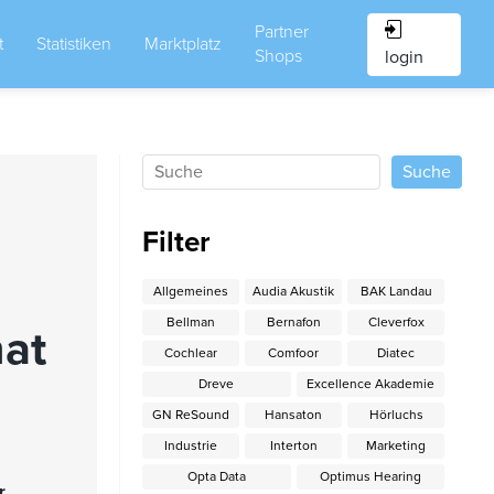
Partner
t
Statistiken
Marktplatz
Shops
login
Filter
Allgemeines
Audia Akustik
BAK Landau
Bellman
Bernafon
Cleverfox
nat
Cochlear
Comfoor
Diatec
Dreve
Excellence Akademie
GN ReSound
Hansaton
Hörluchs
Industrie
Interton
Marketing
Opta Data
Optimus Hearing
r