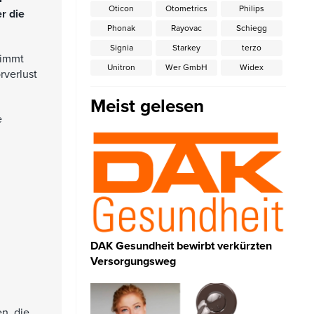
Oticon
Otometrics
Philips
r die
Phonak
Rayovac
Schiegg
Signia
Starkey
terzo
nimmt
Unitron
Wer GmbH
Widex
rverlust
Meist gelesen
e
DAK Gesundheit bewirbt verkürzten
Versorgungsweg
n, die