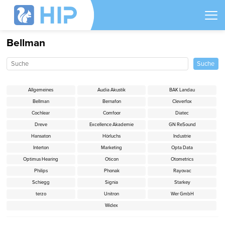
Bellman
Allgemeines
Audia Akustik
BAK Landau
Bellman
Bernafon
Cleverfox
Cochlear
Comfoor
Diatec
Dreve
Excellence Akademie
GN ReSound
Hansaton
Hörluchs
Industrie
Interton
Marketing
Opta Data
Optimus Hearing
Oticon
Otometrics
Philips
Phonak
Rayovac
Schiegg
Signia
Starkey
terzo
Unitron
Wer GmbH
Widex